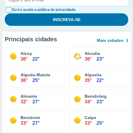
Eu li e aceito a política de privacidade.
Principais cidades
Mais cidades
Alcoy
Alcudia
36°
22°
36°
23°
Algoda-Matola
Algueña
36°
25°
35°
22°
Alicante
Benidoleig
32°
27°
34°
23°
Benidorm
Calpe
33°
27°
33°
25°