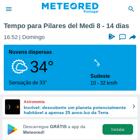
nte
Pilares del Medi
Próxima semana
Tempo para Pilares del Medi 8 - 14 dias
de
16:52
Domingo
...
 da
empo.pt) foi
Nuvens dispersas
or
34°
is para
e as
 fornecidas
Sudeste
 qualidade.
Sensação de 33°
10
32 km/h
r a este
s das
opções:
Astronomia
Incrível: descoberto um planeta potencialmente
ookies e
habitável a apenas 25 anos-luz da Terra
 forma
Descarregue
GRÁTIS
a app da
Instalar
e digital
Meteored!
da,