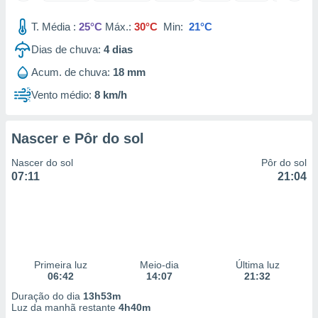
 para
T. Média :
25°C
Máx.:
30°C
Min:
21°C
a, utilizar
Dias de chuva:
4
dias
selecionar
Acum. de chuva:
18 mm
a, criar
personalizar
Vento médio:
8 km/h
tilizar
selecionar
Nascer e Pôr do sol
dos, medir
nho da
Nascer do sol
Pôr do sol
, medir o
07:11
21:04
o dos
r os
ravés de
s ou
s de dados
Primeira luz
Meio-dia
Última luz
es fontes,
06:42
14:07
21:32
 e melhorar
ilizar dados
Duração do dia
13h53m
ara
Luz da manhã restante
4h40m