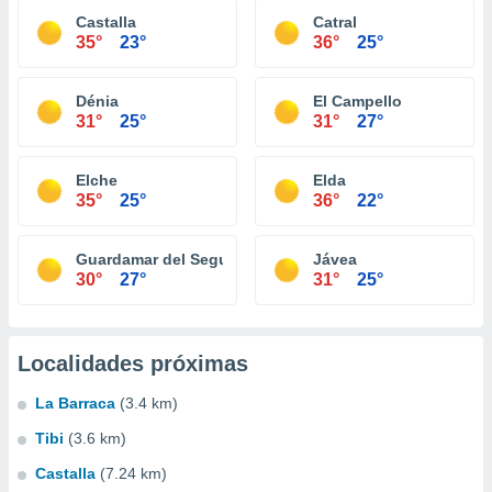
Castalla
Catral
35°
23°
36°
25°
Dénia
El Campello
31°
25°
31°
27°
Elche
Elda
35°
25°
36°
22°
Guardamar del Segura
Jávea
30°
27°
31°
25°
Localidades próximas
La Barraca
(3.4 km)
Tibi
(3.6 km)
Castalla
(7.24 km)