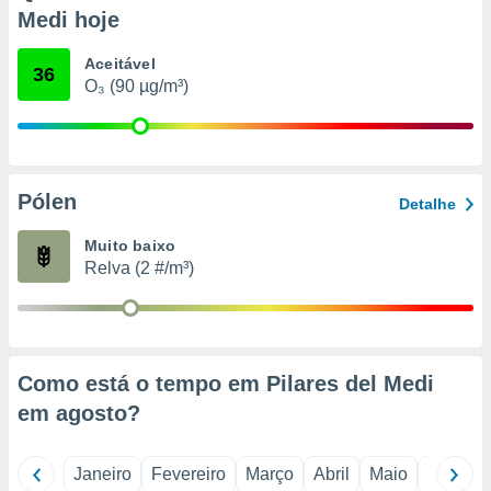
o qual se
Medi hoje
ara tal,
 o seu
Aceitável
36
to ou opor-
O₃ (90 µg/m³)
essamento
m qualquer
ando em “
 ou na
Pólen
 Cookies
Detalhe
te.
Muito baixo
 nossos
Relva (2 #/m³)
s o
o de
Como está o tempo em Pilares del Medi
e/ou aceder
em
agosto
?
ões num
utilizar
ados para
Janeiro
Fevereiro
Março
Abril
Maio
Junho
publicidade,