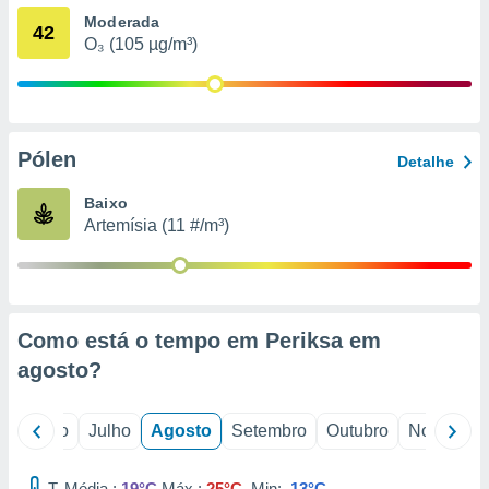
conteúdos.
Moderada
42
O₃ (105 µg/m³)
ção
ão através
de
,
Pólen
 e
Detalhe
dos,
Baixo
publicidade
Artemísia (11 #/m³)
s, estudos
a e
mento de
Como está o tempo em Periksa em
ossos 1199
eiros
agosto
?
o
Junho
Julho
Agosto
Setembro
Outubro
Novembro
T. Média :
19°C
Máx.:
25°C
Min:
13°C