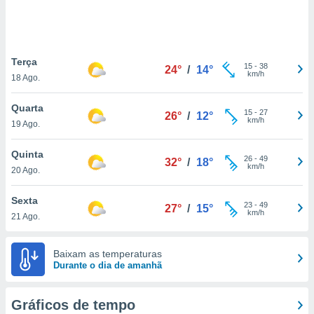
ite através
atura,
 botão
Terça
15
-
38
24°
/
14°
km/h
18 Ago.
nto, nós e
arceiros
Quarta
cookies,
15
-
27
26°
/
12°
km/h
19 Ago.
ores únicos
ias
s para
Quinta
26
-
49
32°
/
18°
 aceder e
km/h
20 Ago.
dados
ais como a
Sexta
 este sitio
23
-
49
27°
/
15°
km/h
21 Ago.
eços IP e
ores de
possível
Baixam as temperaturas
Durante o dia de amanhã
es possam
os seus
oais com
Gráficos de tempo
nteresse