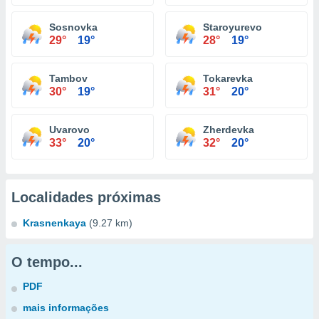
Sosnovka
Staroyurevo
29°
19°
28°
19°
Tambov
Tokarevka
30°
19°
31°
20°
Uvarovo
Zherdevka
33°
20°
32°
20°
Localidades próximas
Krasnenkaya
(9.27 km)
O tempo...
PDF
mais informações