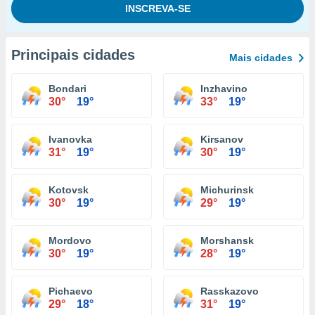
Principais cidades
Mais cidades
Bondari
Inzhavino
30°
19°
33°
19°
Ivanovka
Kirsanov
31°
19°
30°
19°
Kotovsk
Michurinsk
30°
19°
29°
19°
Mordovo
Morshansk
30°
19°
28°
19°
Pichaevo
Rasskazovo
29°
18°
31°
19°