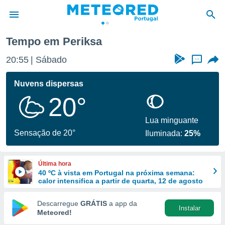
Tempo em Periksa
de
20:55
Sábado
...
 da
empo.pt) foi
Nuvens dispersas
or
20°
is para
e as
 fornecidas
Lua minguante
 qualidade.
Sensação de 20°
Iluminada:
25%
r a este
s das
opções:
Última hora
40 ºC à vista em Portugal na próxima semana:
ookies e
calor intensifica a partir de quarta, 12 de agosto
 forma
Descarregue
GRÁTIS
a app da
Instalar
e digital
Meteored!
da,