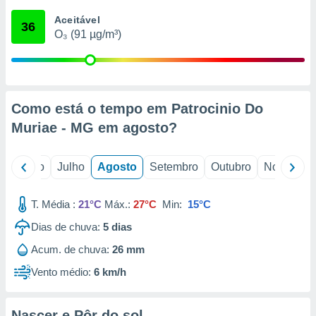
conteúdos.
Aceitável
36
O₃ (91 µg/m³)
ção
ão através
de
,
 e
Como está o tempo em Patrocinio Do
Muriae - MG em
agosto
?
dos,
publicidade
s, estudos
o
Junho
Julho
Agosto
Setembro
Outubro
Novembro
a e
mento de
T. Média :
21°C
Máx.:
27°C
Min:
15°C
ossos 1199
Dias de chuva:
5
dias
eiros
Acum. de chuva:
26 mm
Vento médio:
6 km/h
Nascer e Pôr do sol