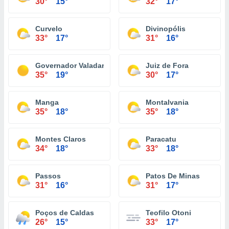
30°
15°
32°
17°
Curvelo
Divinopólis
33°
17°
31°
16°
Governador Valadares
Juiz de Fora
35°
19°
30°
17°
Manga
Montalvania
35°
18°
35°
18°
Montes Claros
Paracatu
34°
18°
33°
18°
Passos
Patos De Minas
31°
16°
31°
17°
Poços de Caldas
Teofilo Otoni
26°
15°
33°
17°