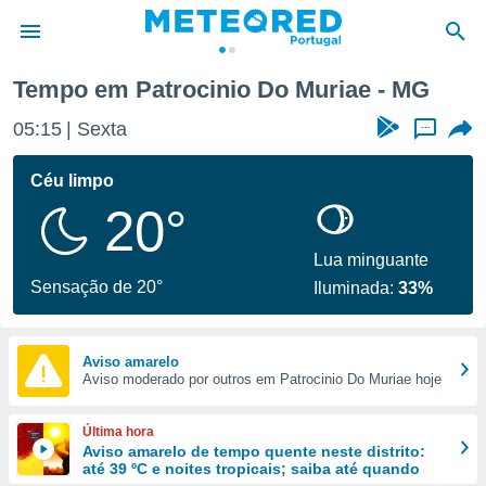
Tempo em Patrocinio Do Muriae - MG
de
05:15
Sexta
...
 da
empo.pt) foi
Céu limpo
or
20°
is para
e as
 fornecidas
Lua minguante
 qualidade.
Sensação de 20°
Iluminada:
33%
r a este
s das
opções:
Aviso amarelo
Aviso moderado por outros em Patrocinio Do Muriae hoje
ookies e
 forma
Última hora
e digital
Aviso amarelo de tempo quente neste distrito:
até 39 ºC e noites tropicais; saiba até quando
da,