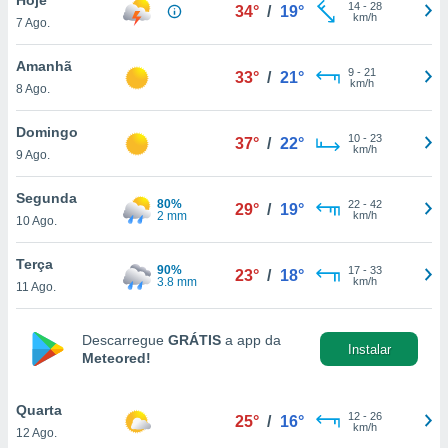
para lhe
14
-
28
34°
/
19°
km/h
7 Ago.
licidade e
ados com
Amanhã
9
-
21
33°
/
21°
esmo. Pode
km/h
8 Ago.
ais
s na nossa
Domingo
10
-
23
 Cookies
e
37°
/
22°
km/h
9 Ago.
u
nto a
omento,
Segunda
80%
22
-
42
29°
/
19°
 botão
2 mm
km/h
10 Ago.
de cookies
na parte
Terça
90%
17
-
33
nossa
23°
/
18°
3.8 mm
km/h
11 Ago.
.
IVAMENTE,
Descarregue
GRÁTIS
a app da
Instalar
Meteored!
as
tes a
Quarta
12
-
26
25°
/
16°
km/h
12 Ago.