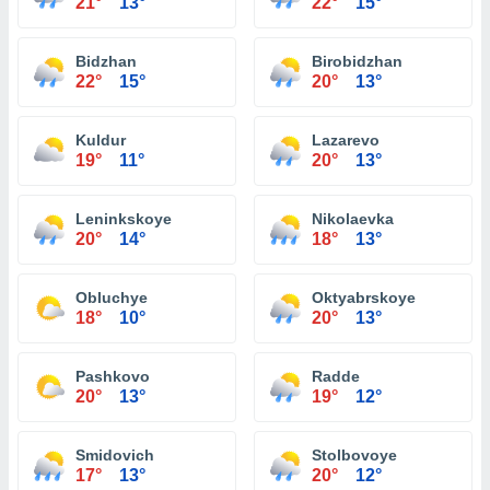
21°
13°
22°
15°
Bidzhan
Birobidzhan
22°
15°
20°
13°
Kuldur
Lazarevo
19°
11°
20°
13°
Leninkskoye
Nikolaevka
20°
14°
18°
13°
Obluchye
Oktyabrskoye
18°
10°
20°
13°
Pashkovo
Radde
20°
13°
19°
12°
Smidovich
Stolbovoye
17°
13°
20°
12°