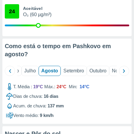
conteúdos.
Aceitável
24
O₃ (60 µg/m³)
ção
ão através
de
,
 e
Como está o tempo em Pashkovo em
agosto
?
dos,
publicidade
s, estudos
o
Junho
Julho
Agosto
Setembro
Outubro
Novembro
a e
mento de
T. Média :
19°C
Máx.:
24°C
Min:
14°C
ossos 1199
Dias de chuva:
16
dias
eiros
Acum. de chuva:
137 mm
Vento médio:
9 km/h
Nascer e Pôr do sol