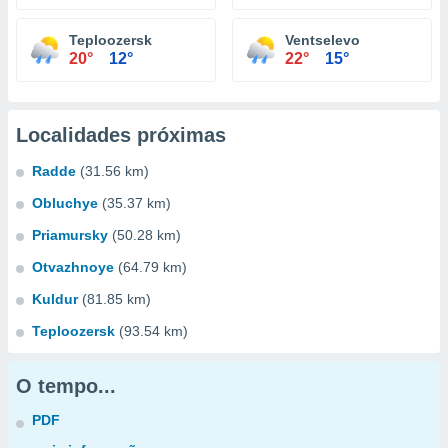
Teploozersk
Ventselevo
20°
12°
22°
15°
Localidades próximas
Radde
(31.56 km)
Obluchye
(35.37 km)
Priamursky
(50.28 km)
Otvazhnoye
(64.79 km)
Kuldur
(81.85 km)
Teploozersk
(93.54 km)
O tempo...
PDF