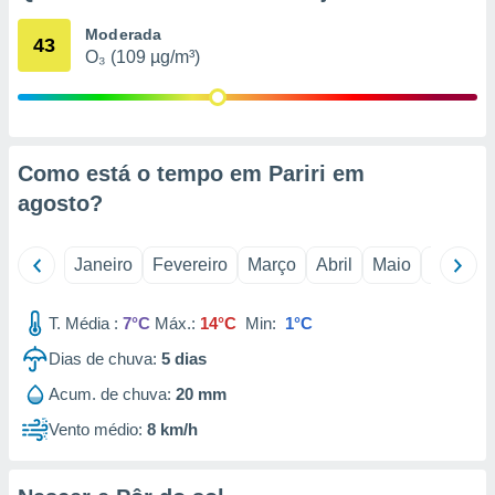
o qual se
Moderada
ara tal,
43
O₃ (109 µg/m³)
 o seu
to ou opor-
essamento
m qualquer
ando em “
 ou na
Como está o tempo em Pariri em
agosto
?
 Cookies
te.
Janeiro
Fevereiro
Março
Abril
Maio
Junho
 nossos
s o
T. Média :
7°C
Máx.:
14°C
Min:
1°C
o de
Dias de chuva:
5
dias
Acum. de chuva:
20 mm
e/ou aceder
ões num
Vento médio:
8 km/h
utilizar
ados para
publicidade,