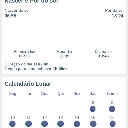
Nascer e Pôr do sol
 para
Nascer do sol
Pôr do sol
a, utilizar
06:55
18:24
selecionar
a, criar
personalizar
tilizar
selecionar
Primeira luz
Meio-dia
Última luz
06:33
12:39
18:46
dos, medir
nho da
Duração do dia
11h29m
Tempo para o amanhecer
4h 55m
, medir o
o dos
Calendário Lunar
r os
ravés de
Seg
Ter
Qua
Qui
Sex
Sáb
Domo
s ou
s de dados
8
9
es fontes,
 e melhorar
10
11
12
13
14
15
16
ilizar dados
ara