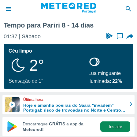
semana
Tempo para Pariri 8 - 14 dias
de
01:37
Sábado
...
 da
empo.pt) foi
Céu limpo
or
2°
is para
e as
 fornecidas
Lua minguante
 qualidade.
Sensação de 1°
Iluminada:
22%
r a este
s das
opções:
Última hora
Hoje e amanhã poeiras do Saara “invadem”
ookies e
Portugal: risco de trovoadas no Norte e Centro
 forma
aumenta
Descarregue
GRÁTIS
a app da
Instalar
e digital
Meteored!
da,