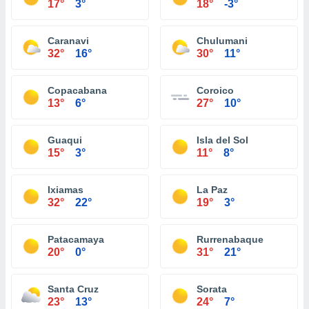
17°
3°
18°
-3°
Caranavi
Chulumani
32°
16°
30°
11°
Copacabana
Coroico
13°
6°
27°
10°
Guaqui
Isla del Sol
15°
3°
11°
8°
Ixiamas
La Paz
32°
22°
19°
3°
Patacamaya
Rurrenabaque
20°
0°
31°
21°
Santa Cruz
Sorata
23°
13°
24°
7°