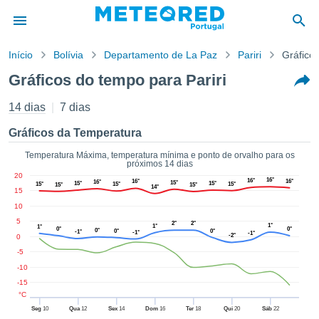
Início
Bolívia
Departamento de La Paz
Pariri
Gráfico
o de
Gráficos do tempo para Pariri
cidade
eúdo da
14 dias
7 dias
empo.pt) foi
ado por
Gráficos da Temperatura
nais para
r que as
Temperatura Máxima, temperatura mínima e ponto de orvalho para os
próximos 14 dias
 fornecidas
20
 qualidade.
16°
16°
16°
16°
16°
15°
15°
15°
15°
15°
15°
15°
15°
14°
15
er a este
10
avés das
s opções:
5
2°
2°
1°
1°
1°
0°
0°
0°
0°
0°
-1°
-1°
-1°
-2°
0
cookies e
-5
de forma
-10
uita
-15
ade digital
°C
lizada,
Seg
10
Qua
12
Sex
14
Dom
16
Ter
18
Qui
20
Sáb
22