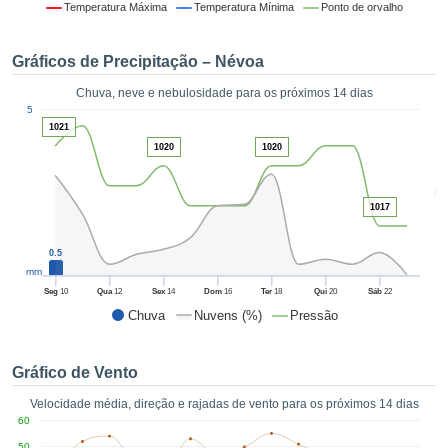
da em
Temperatura Máxima
Temperatura Mínima
Ponto de orvalho
 recolhidas
 cookies ou
Gráficos de Precipitação – Névoa
logias
s, permite-
Chuva, neve e nebulosidade para os próximos 14 dias
iar a nossa
1
5
de para
ACEITAR
1021
a fornecer-
E
1020
1020
dos de alta
CONTINUAR
ade sem
5
r custo.
1017
CONFIGURAÇÕES
 no botão
continuar",
0.5
eder ao
mm
ceitando a
Seg
10
Qua
12
Sex
14
Dom
16
Ter
18
Qui
20
Sáb
22
de todos os
Chuva
Nuvens (%)
Pressão
róprios ou
 parceiros,
permitem
Gráfico de Vento
analisar o
mento no
Velocidade média, direção e rajadas de vento para os próximos 14 dias
 bem como
60
r um perfil
50