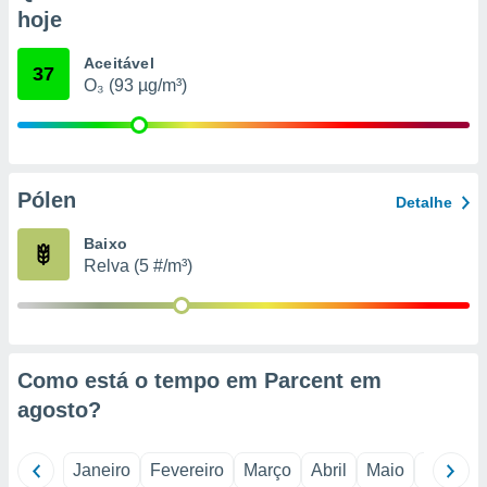
o qual se
hoje
ara tal,
 o seu
Aceitável
37
to ou opor-
O₃ (93 µg/m³)
essamento
m qualquer
ando em “
 ou na
Pólen
 Cookies
Detalhe
te.
Baixo
 nossos
Relva (5 #/m³)
s o
o de
Como está o tempo em Parcent em
e/ou aceder
agosto
?
ões num
utilizar
ados para
Janeiro
Fevereiro
Março
Abril
Maio
Junho
publicidade,