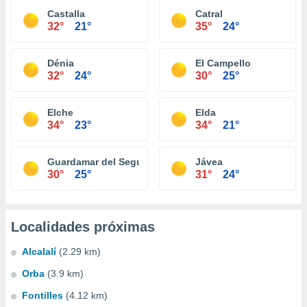
Castalla
Catral
32°
21°
35°
24°
Dénia
El Campello
32°
24°
30°
25°
Elche
Elda
34°
23°
34°
21°
Guardamar del Segura
Jávea
30°
25°
31°
24°
Localidades próximas
Alcalalí
(2.29 km)
Orba
(3.9 km)
Fontilles
(4.12 km)