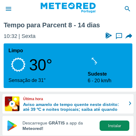
nte
Parcent
Próxima semana
Tempo para Parcent 8 - 14 dias
de
10:32
Sexta
...
 da
empo.pt) foi
Limpo
or
30°
is para
e as
 fornecidas
Sudeste
 qualidade.
Sensação de 31°
6
20 km/h
r a este
s das
opções:
Última hora
Aviso amarelo de tempo quente neste distrito:
ookies e
até 39 ºC e noites tropicais; saiba até quando
 forma
Descarregue
GRÁTIS
a app da
Instalar
e digital
Meteored!
da,