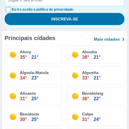
Eu li e aceito a política de privacidade.
Principais cidades
Mais cidades
Alcoy
Alcudia
35°
21°
36°
21°
Algoda-Matola
Algueña
34°
23°
33°
21°
Alicante
Benidoleig
31°
25°
36°
22°
Benidorm
Calpe
30°
25°
31°
24°