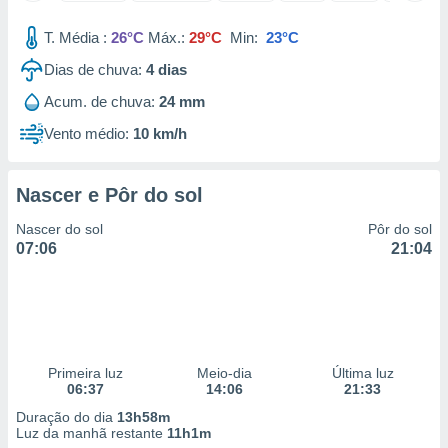
 para
T. Média :
26°C
Máx.:
29°C
Min:
23°C
a, utilizar
Dias de chuva:
4
dias
selecionar
Acum. de chuva:
24 mm
a, criar
personalizar
Vento médio:
10 km/h
tilizar
selecionar
Nascer e Pôr do sol
dos, medir
nho da
Nascer do sol
Pôr do sol
, medir o
07:06
21:04
o dos
r os
ravés de
s ou
s de dados
Primeira luz
Meio-dia
Última luz
es fontes,
06:37
14:06
21:33
 e melhorar
ilizar dados
Duração do dia
13h58m
ara
Luz da manhã restante
11h1m