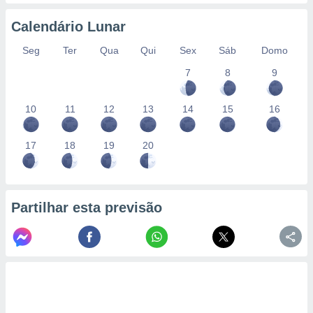
conteúdos.
Calendário Lunar
ção
Seg
Ter
Qua
Qui
Sex
Sáb
Domo
ão através
7
8
9
de
,
 e
10
11
12
13
14
15
16
dos,
publicidade
17
18
19
20
s, estudos
a e
mento de
Partilhar esta previsão
ossos 1199
eiros