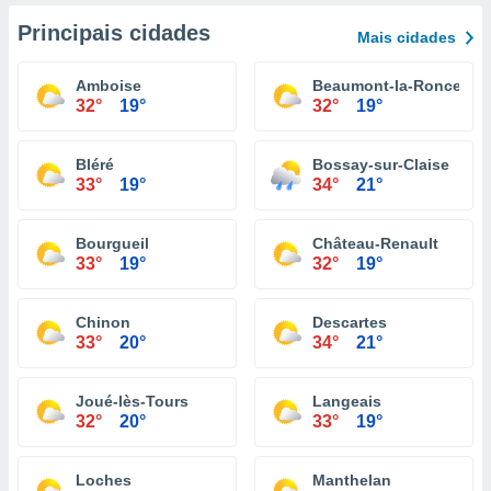
Principais cidades
Mais cidades
Amboise
Beaumont-la-Ronce
32°
19°
32°
19°
Bléré
Bossay-sur-Claise
33°
19°
34°
21°
Bourgueil
Château-Renault
33°
19°
32°
19°
Chinon
Descartes
33°
20°
34°
21°
Joué-lès-Tours
Langeais
32°
20°
33°
19°
Loches
Manthelan