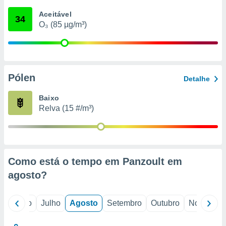
conteúdos.
Aceitável
34
O₃ (85 µg/m³)
ção
ão através
de
,
 e
Pólen
Detalhe
dos,
Baixo
publicidade
Relva (15 #/m³)
s, estudos
a e
mento de
ossos 1199
Como está o tempo em Panzoult em
eiros
agosto
?
o
Junho
Julho
Agosto
Setembro
Outubro
Novembro