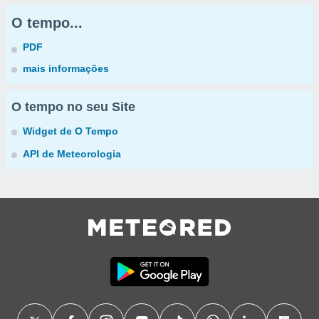
O tempo...
PDF
mais informações
O tempo no seu Site
Widget de O Tempo
API de Meteorologia