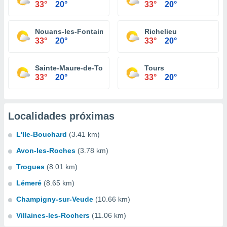
33°
20°
33°
20°
Nouans-les-Fontaines
Richelieu
33°
20°
33°
20°
Sainte-Maure-de-Touraine
Tours
33°
20°
33°
20°
Localidades próximas
L'Ile-Bouchard
(3.41 km)
Avon-les-Roches
(3.78 km)
Trogues
(8.01 km)
Lémeré
(8.65 km)
Champigny-sur-Veude
(10.66 km)
Villaines-les-Rochers
(11.06 km)