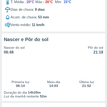
T. Média :
20°C
Máx.:
26°C
Min:
15°C
Dias de chuva:
9
dias
Acum. de chuva:
53 mm
Vento médio:
11 km/h
Nascer e Pôr do sol
Nascer do sol
Pôr do sol
06:48
21:18
Primeira luz
Meio-dia
Última luz
06:14
14:03
21:52
Duração do dia
14h29m
Luz da manhã restante
52m