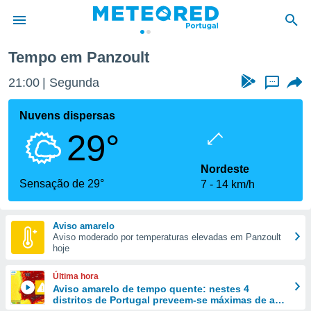
ult
Tempo em Panzoult
de
21:00
Segunda
...
 da
empo.pt) foi
Nuvens dispersas
or
29°
is para
e as
 fornecidas
Nordeste
 qualidade.
Sensação de 29°
7
14 km/h
r a este
s das
opções:
Aviso amarelo
Aviso moderado por temperaturas elevadas em Panzoult
ookies e
hoje
 forma
Última hora
e digital
Aviso amarelo de tempo quente: nestes 4
distritos de Portugal preveem-se máximas de até
da,