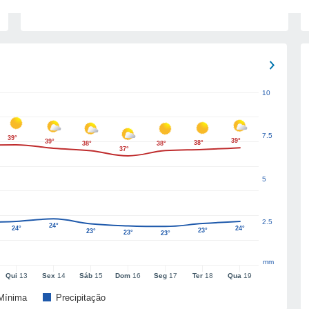
10
7.5
39°
39°
39°
38°
38°
38°
37°
5
2.5
24°
24°
24°
23°
23°
23°
23°
mm
Qui
13
Sex
14
Sáb
15
Dom
16
Seg
17
Ter
18
Qua
19
Mínima
Precipitação