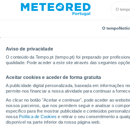
O tempo
Notíc
Aviso de privacidade
O conteúdo da Tempo.pt (tempo.pt) foi preparado por profissiona
qualidade. Pode aceder a este site através das seguintes opçõe
Aceitar cookies e aceder de forma gratuita
Início
Espanha
Castela-Mancha
Província de C
A publicidade digital personalizada, baseada em informações r
permite-nos financiar a nossa atividade para continuar a fornec
Tempo em Pantano Peñ
Ao clicar no botão "Aceitar e continuar", pode aceder ao websit
nossos parceiros, que nos permitem seguir e analisar o compo
15:41
Sexta
específico para lhe mostrar publicidade e conteúdos persona
nossa
Política de Cookies
e retirar o seu consentimento a qua
disponível na parte inferior da nossa página web.
Limpo