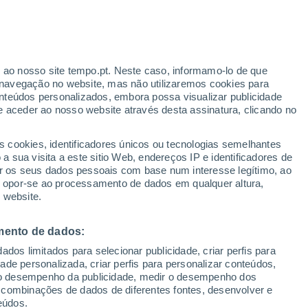
Aviso amarelo
Aviso moderado por temperaturas
elevadas em Pantano Peñarroya
hoje
r ao nosso site tempo.pt. Neste caso, informamo-lo de que
navegação no website, mas não utilizaremos cookies para
nteúdos personalizados, embora possa visualizar publicidade
e aceder ao nosso website através desta assinatura, clicando no
s cookies, identificadores únicos ou tecnologias semelhantes
o
 sua visita a este sitio Web, endereços IP e identificadores de
r os seus dados pessoais com base num interesse legítimo, ao
Radar de Chuva
Satélites
Modelos
ou opor-se ao processamento de dados em qualquer altura,
 website.
mento de dados:
egunda
Terça
Quarta
Quinta
dos limitados para selecionar publicidade, criar perfis para
10 Ago.
11 Ago.
12 Ago.
13 Ago.
idade personalizada, criar perfis para personalizar conteúdos,
ir o desempenho da publicidade, medir o desempenho dos
 combinações de dados de diferentes fontes, desenvolver e
eúdos.