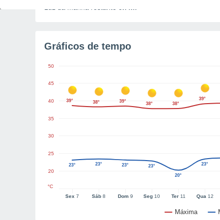
Luz da manhã restante
6h4m
Gráficos de tempo
50
45
39°
40
39°
39°
38°
38°
38°
35
30
25
23°
23°
23°
23°
23°
20
20°
°C
Sex
7
Sáb
8
Dom
9
Seg
10
Ter
11
Qua
12
Máxima