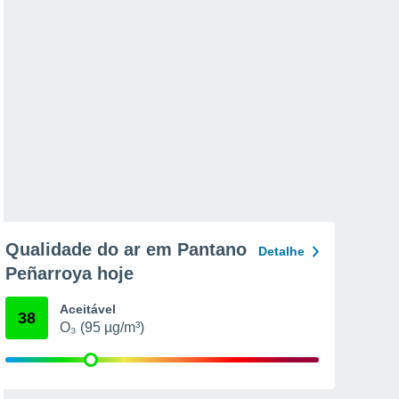
Qualidade do ar em Pantano
Detalhe
Peñarroya hoje
Aceitável
38
O₃ (95 µg/m³)