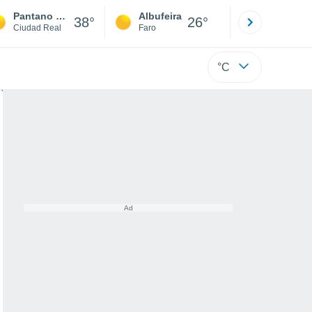
Pantano Peñarroya
Albufeira
Lisboa
38°
26°
Ciudad Real
Faro
Lisboa
°C