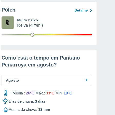
Pólen
Detalhe
Muito baixo
Relva (4 #/m³)
Como está o tempo em Pantano
Peñarroya em
agosto
?
Agosto
T. Média :
26°C
Máx.:
33°C
Min:
19°C
Dias de chuva:
3
dias
Acum. de chuva:
13 mm