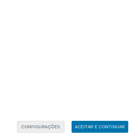
Calendário Lunar
Seg
Ter
Qua
Qui
Sex
Sáb
Domo
7
8
9
10
11
12
13
14
15
16
17
18
19
20
CONFIGURAÇÕES
ACEITAR E CONTINUAR