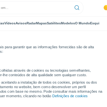
ias
Vídeos
Avisos
Radar
Mapas
Satélites
Modelos
O Mundo
Esqui
is para garantir que as informações fornecidas são de alta
s:
iudad Real
Pantano Peñarroya
ecolhidas através de cookies ou tecnologias semelhantes,
er-lhe conteúdos de alta qualidade sem qualquer custo.
arroya
e aceitando a instalação de todos os cookies, próprios ou dos
rtamento no website, bem como desenvolver um perfil
...
lizados com base no mesmo. Pode consultar mais informações na
lquer momento, clicando no botão
Definições de cookies
Por horas
Intervalos nublados nas
próximas horas