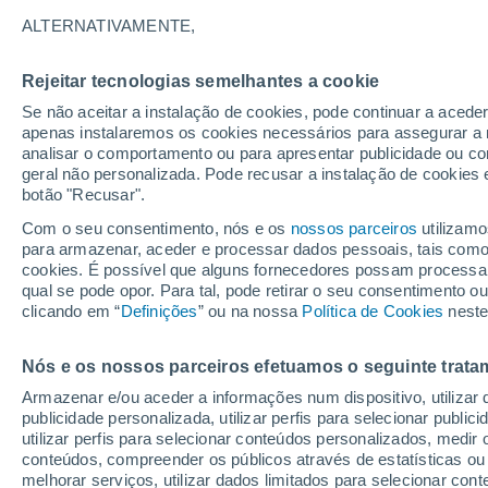
38°
ALTERNATIVAMENTE,
Rejeitar tecnologias semelhantes a cookie
UV
7 Alto
Se não aceitar a instalação de cookies, pode continuar a acede
Sensação de 36°
FPS
15-25
apenas instalaremos os cookies necessários para assegurar a 
analisar o comportamento ou para apresentar publicidade ou co
geral não personalizada. Pode recusar a instalação de cookies 
botão "Recusar".
Última hora
Hoje e amanhã poeiras do Saara “invadem”
Com o seu consentimento, nós e os
nossos parceiros
utilizamo
Portugal: risco de trovoadas no Norte e Centr
para armazenar, aceder e processar dados pessoais, tais como a
aumenta
cookies. É possível que alguns fornecedores possam processa
O Tempo 1 - 7 Dias
Atualidade
Mapas de nuvens
qual se pode opor. Para tal, pode retirar o seu consentimento 
clicando em “
Definições
” ou na nossa
Política de Cookies
neste
Nós e os nossos parceiros efetuamos o seguinte trata
Amanhã
Domingo
S
Hoje
Armazenar e/ou aceder a informações num dispositivo, utilizar da
8 Ago.
9 Ago.
7 Ago.
publicidade personalizada, utilizar perfis para selecionar public
utilizar perfis para selecionar conteúdos personalizados, med
conteúdos, compreender os públicos através de estatísticas ou
melhorar serviços, utilizar dados limitados para selecionar cont