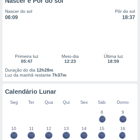
Nascer e Pôr do sol
Nascer do sol
Pôr do sol
06:09
18:37
Primeira luz
Meio-dia
Última luz
05:47
12:23
18:59
Duração do dia
12h28m
Luz da manhã restante
7h37m
Calendário Lunar
Seg
Ter
Qua
Qui
Sex
Sáb
Domo
8
9
10
11
12
13
14
15
16