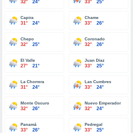
32°
24°
33°
25°
Capira
Chame
31°
24°
33°
26°
Chepo
Coronado
32°
25°
32°
26°
El Valle
Juan Diaz
27°
21°
33°
25°
La Chorrera
Las Cumbres
31°
24°
33°
24°
Monte Oscuro
Nuevo Emperador
32°
26°
32°
24°
Panamá
Pedregal
33°
26°
33°
25°