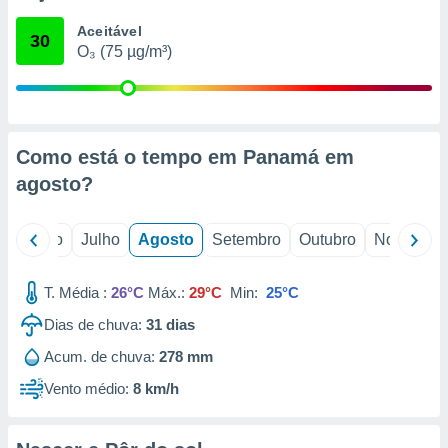
conteúdos.
Aceitável
30
O₃ (75 µg/m³)
ção
ão através
de
,
 e
Como está o tempo em Panamá em
agosto
?
dos,
publicidade
s, estudos
o
Junho
Julho
Agosto
Setembro
Outubro
Novembro
a e
mento de
T. Média :
26°C
Máx.:
29°C
Min:
25°C
ossos 1199
Dias de chuva:
31
dias
eiros
Acum. de chuva:
278 mm
Vento médio:
8 km/h