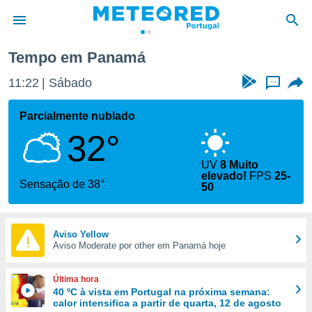
Tempo em Panamá
de
11:22
Sábado
...
 da
empo.pt) foi
Parcialmente nublado
or
32°
is para
e as
 fornecidas
UV
8 Muito
elevado!
FPS
25-
 qualidade.
Sensação de 38°
50
r a este
s das
opções:
Aviso Yellow
ookies e
Aviso Moderate por other em Panamá hoje
 forma
Última hora
e digital
40 ºC à vista em Portugal na próxima semana:
da,
calor intensifica a partir de quarta, 12 de agosto