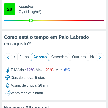
conteúdos.
Aceitável
28
O₃ (71 µg/m³)
ção
ão através
de
,
 e
Como está o tempo em Palo Labrado
em
agosto
?
dos,
publicidade
s, estudos
o
Junho
Julho
Agosto
Setembro
Outubro
Novembro
a e
mento de
T. Média :
12°C
Máx.:
20°C
Min:
6°C
ossos 1199
Dias de chuva:
5
dias
eiros
Acum. de chuva:
26 mm
Vento médio:
7 km/h
Nascer e Pôr do sol