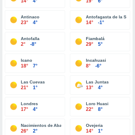
14°
4°
19°
6°
Antinaco
Antofagasta de la Sierr
23°
4°
14°
-1°
Antofalla
Fiambalá
2°
-8°
29°
5°
Icano
Incahuasi
18°
7°
8°
-6°
Las Cuevas
Las Juntas
21°
1°
13°
4°
Londres
Loro Huasi
17°
4°
22°
8°
Nacimientos de Abajo
Ovejeria
26°
2°
14°
1°