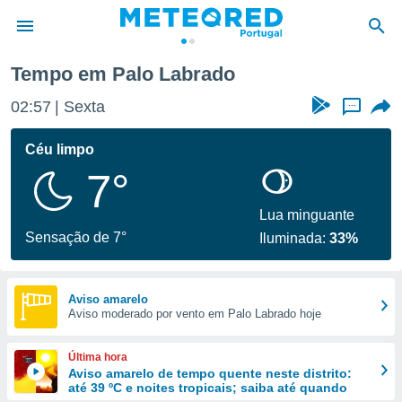
Tempo em Palo Labrado
de
02:57
Sexta
...
 da
empo.pt) foi
Céu limpo
or
7°
is para
e as
 fornecidas
Lua minguante
 qualidade.
Sensação de 7°
Iluminada:
33%
r a este
s das
opções:
Aviso amarelo
Aviso moderado por vento em Palo Labrado hoje
ookies e
 forma
Última hora
e digital
Aviso amarelo de tempo quente neste distrito:
até 39 ºC e noites tropicais; saiba até quando
da,