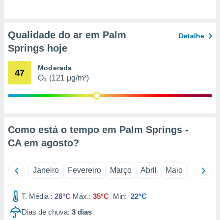
o qual se
ara tal,
 o seu
Qualidade do ar em Palm
to ou opor-
Detalhe
essamento
Springs hoje
m qualquer
ando em “
Moderada
47
 ou na
O₃ (121 µg/m³)
 Cookies
te.
 nossos
Como está o tempo em Palm Springs -
s o
CA em
agosto
?
o de
Janeiro
Fevereiro
Março
Abril
Maio
Junho
e/ou aceder
ões num
T. Média :
28°C
Máx.:
35°C
Min:
22°C
utilizar
ados para
Dias de chuva:
3
dias
publicidade,