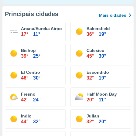
Principais cidades
Mais cidades
Arcata/Eureka Airport
Bakersfield
17°
11°
36°
19°
Bishop
Calexico
39°
25°
45°
30°
El Centro
Escondido
46°
30°
32°
19°
Fresno
Half Moon Bay
42°
24°
20°
11°
Indio
Julian
44°
32°
32°
20°