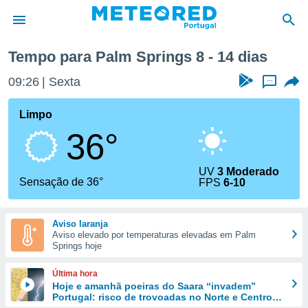
Próxima semana
Tempo para Palm Springs 8 - 14 dias
de
09:26
Sexta
...
 da
empo.pt) foi
Limpo
or
36°
is para
e as
 fornecidas
UV
3 Moderado
 qualidade.
Sensação de 36°
FPS
6-10
r a este
s das
opções:
Aviso laranja
Aviso elevado por temperaturas elevadas em Palm
ookies e
Springs hoje
 forma
Última hora
e digital
Hoje e amanhã poeiras do Saara “invadem”
Portugal: risco de trovoadas no Norte e Centro
da,