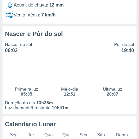
 para
Acum. de chuva:
12 mm
Vento médio:
7 km/h
a, utilizar
selecionar
Nascer e Pôr do sol
a, criar
personalizar
Nascer do sol
Pôr do sol
tilizar
06:02
19:40
selecionar
dos, medir
nho da
, medir o
o dos
Primeira luz
Meio-dia
Última luz
r os
05:35
12:51
20:07
ravés de
Duração do dia
13h38m
s ou
Luz da manhã restante
10h41m
s de dados
es fontes,
 e melhorar
Calendário Lunar
ilizar dados
ara
Seg
Ter
Qua
Qui
Sex
Sáb
Domo