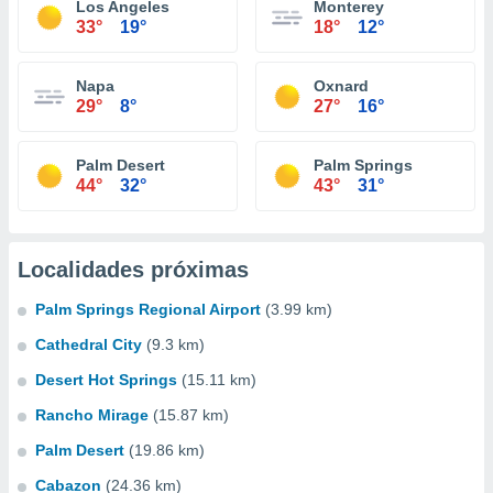
Los Angeles
Monterey
33°
19°
18°
12°
Napa
Oxnard
29°
8°
27°
16°
Palm Desert
Palm Springs
44°
32°
43°
31°
Localidades próximas
Palm Springs Regional Airport
(3.99 km)
Cathedral City
(9.3 km)
Desert Hot Springs
(15.11 km)
Rancho Mirage
(15.87 km)
Palm Desert
(19.86 km)
Cabazon
(24.36 km)