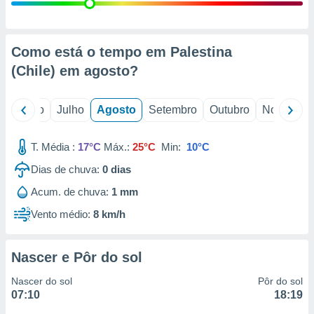
conteúdos.
ção
Como está o tempo em Palestina
ão através
(Chile) em
agosto
?
de
,
 e
o
Junho
Julho
Agosto
Setembro
Outubro
Novembro
dos,
publicidade
T. Média :
17°C
Máx.:
25°C
Min:
10°C
s, estudos
Dias de chuva:
0
dias
a e
mento de
Acum. de chuva:
1 mm
Vento médio:
8 km/h
ossos 1199
eiros
Nascer e Pôr do sol
Nascer do sol
Pôr do sol
07:10
18:19