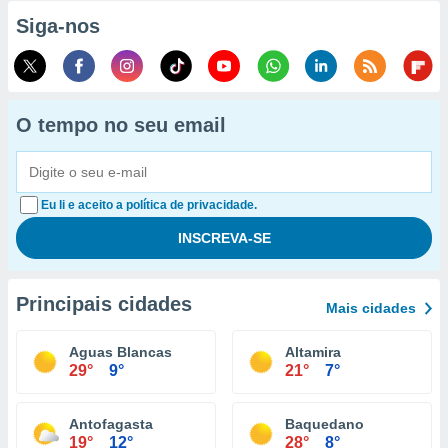
Siga-nos
O tempo no seu email
Eu li e aceito a política de privacidade.
Principais cidades
Mais cidades
Aguas Blancas
Altamira
29°
9°
21°
7°
Antofagasta
Baquedano
19°
12°
28°
8°