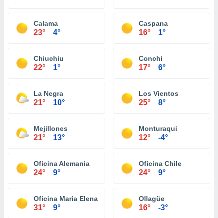
Calama
Caspana
23°
4°
16°
1°
Chiuchiu
Conchi
22°
1°
17°
6°
La Negra
Los Vientos
21°
10°
25°
8°
Mejillones
Monturaqui
21°
13°
12°
-4°
Oficina Alemania
Oficina Chile
24°
9°
24°
9°
Oficina Maria Elena
Ollagüe
31°
9°
16°
-3°