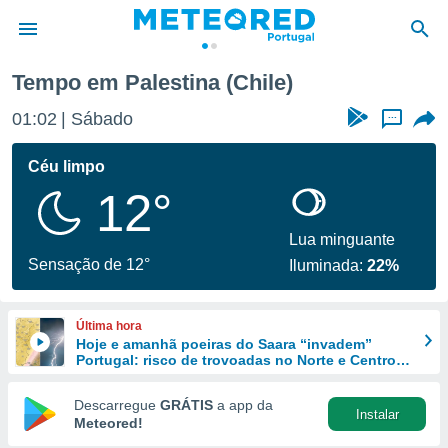
Tempo em Palestina (Chile)
de
01:02
Sábado
...
 da
empo.pt) foi
Céu limpo
or
12°
is para
e as
 fornecidas
Lua minguante
 qualidade.
Sensação de 12°
Iluminada:
22%
r a este
s das
opções:
Última hora
Hoje e amanhã poeiras do Saara “invadem”
ookies e
Portugal: risco de trovoadas no Norte e Centro
 forma
aumenta
Descarregue
GRÁTIS
a app da
Instalar
e digital
Meteored!
da,