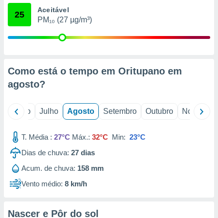
conteúdos.
Aceitável
25
PM₁₀ (27 µg/m³)
ção
ão através
de
,
Como está o tempo em Oritupano em
 e
agosto
?
dos,
publicidade
s, estudos
o
Junho
Julho
Agosto
Setembro
Outubro
Novembro
a e
mento de
T. Média :
27°C
Máx.:
32°C
Min:
23°C
ossos 1199
Dias de chuva:
27
dias
eiros
Acum. de chuva:
158 mm
Vento médio:
8 km/h
Nascer e Pôr do sol