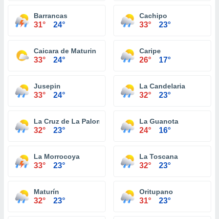
Barrancas
Cachipo
31°
24°
33°
23°
Caicara de Maturin
Caripe
33°
24°
26°
17°
Jusepin
La Candelaria
33°
24°
32°
23°
La Cruz de La Paloma
La Guanota
32°
23°
24°
16°
La Morrocoya
La Toscana
33°
23°
32°
23°
Maturín
Oritupano
32°
23°
31°
23°