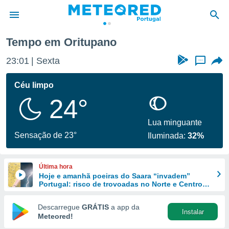
Tempo em Oritupano
de
23:01
Sexta
...
 da
empo.pt) foi
Céu limpo
or
24°
is para
e as
 fornecidas
Lua minguante
 qualidade.
Sensação de 23°
Iluminada:
32%
r a este
s das
opções:
Última hora
Hoje e amanhã poeiras do Saara “invadem”
ookies e
Portugal: risco de trovoadas no Norte e Centro
 forma
aumenta
Descarregue
GRÁTIS
a app da
Instalar
e digital
Meteored!
da,