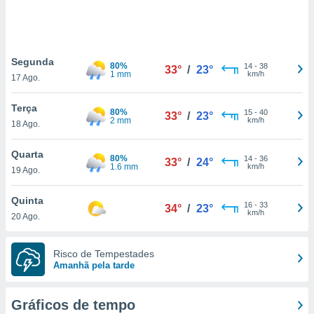
ite através
atura,
 botão
Segunda
80%
14
-
38
33°
/
23°
1 mm
km/h
17 Ago.
nto, nós e
arceiros
Terça
cookies,
80%
15
-
40
33°
/
23°
2 mm
km/h
18 Ago.
ores únicos
ias
s para
Quarta
80%
14
-
36
33°
/
24°
 aceder e
1.6 mm
km/h
19 Ago.
dados
ais como a
Quinta
 este sitio
16
-
33
34°
/
23°
km/h
20 Ago.
eços IP e
ores de
possível
Risco de Tempestades
Amanhã pela tarde
es possam
os seus
oais com
Gráficos de tempo
nteresse