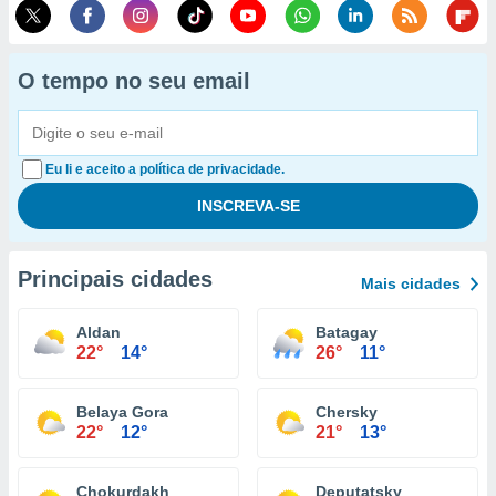
O tempo no seu email
Eu li e aceito a política de privacidade.
Principais cidades
Mais cidades
Aldan
Batagay
22°
14°
26°
11°
Belaya Gora
Chersky
22°
12°
21°
13°
Chokurdakh
Deputatsky