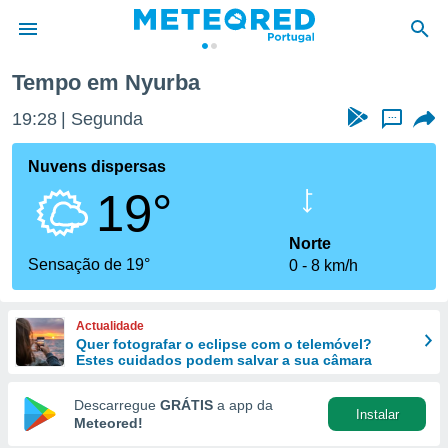
Tempo em Nyurba
de
19:28
Segunda
...
 da
empo.pt) foi
Nuvens dispersas
or
19°
is para
e as
 fornecidas
Norte
 qualidade.
Sensação de 19°
0
8 km/h
r a este
s das
opções:
Actualidade
Quer fotografar o eclipse com o telemóvel?
ookies e
Estes cuidados podem salvar a sua câmara
 forma
Descarregue
GRÁTIS
a app da
Instalar
e digital
Meteored!
da,