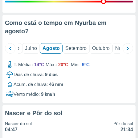
conteúdos.
ção
Como está o tempo em Nyurba em
ão através
agosto
?
de
,
 e
o
Junho
Julho
Agosto
Setembro
Outubro
Novembro
dos,
publicidade
T. Média :
14°C
Máx.:
20°C
Min:
9°C
s, estudos
Dias de chuva:
9
dias
a e
mento de
Acum. de chuva:
46 mm
Vento médio:
9 km/h
ossos 1199
eiros
Nascer e Pôr do sol
Nascer do sol
Pôr do sol
04:47
21:34