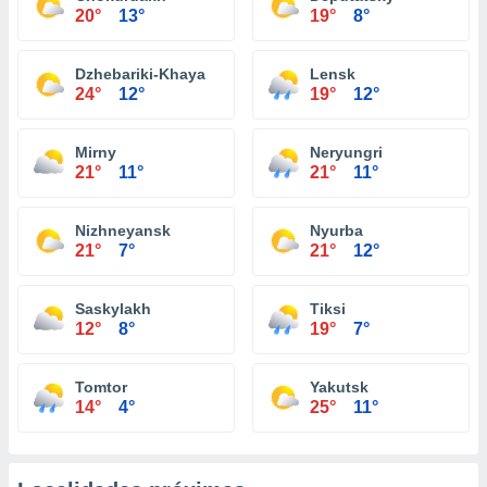
20°
13°
19°
8°
Dzhebariki-Khaya
Lensk
24°
12°
19°
12°
Mirny
Neryungri
21°
11°
21°
11°
Nizhneyansk
Nyurba
21°
7°
21°
12°
Saskylakh
Tiksi
12°
8°
19°
7°
Tomtor
Yakutsk
14°
4°
25°
11°