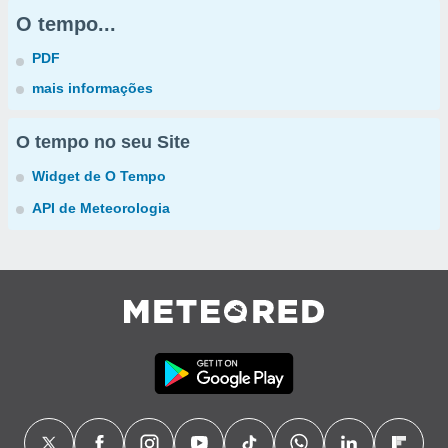
O tempo...
PDF
mais informações
O tempo no seu Site
Widget de O Tempo
API de Meteorologia