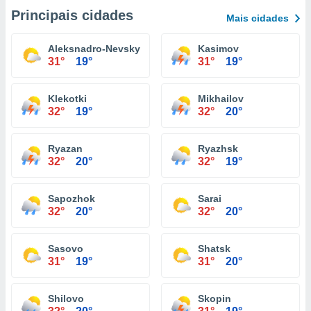
Principais cidades
Mais cidades
Aleksnadro-Nevsky
Kasimov
31°
19°
31°
19°
Klekotki
Mikhailov
32°
19°
32°
20°
Ryazan
Ryazhsk
32°
20°
32°
19°
Sapozhok
Sarai
32°
20°
32°
20°
Sasovo
Shatsk
31°
19°
31°
20°
Shilovo
Skopin