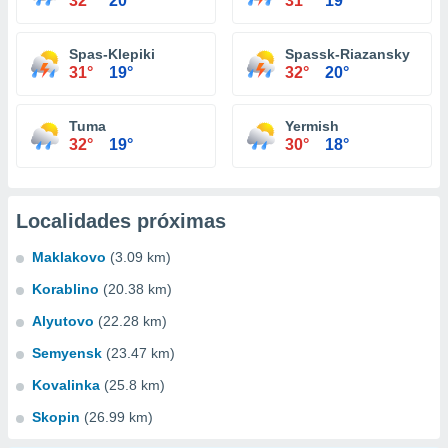
32°
20°
31°
19°
Spas-Klepiki
Spassk-Riazansky
31°
19°
32°
20°
Tuma
Yermish
32°
19°
30°
18°
Localidades próximas
Maklakovo
(3.09 km)
Korablino
(20.38 km)
Alyutovo
(22.28 km)
Semyensk
(23.47 km)
Kovalinka
(25.8 km)
Skopin
(26.99 km)