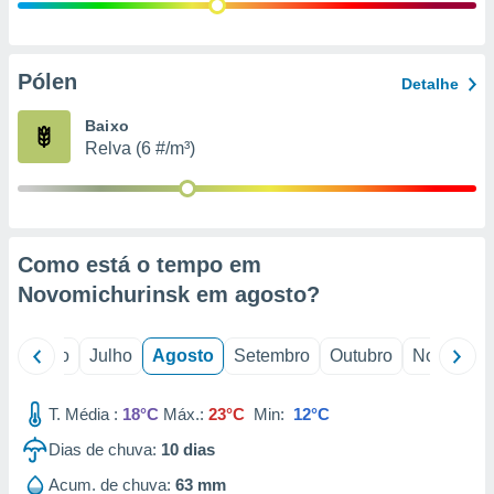
conteúdos.
ção
Pólen
Detalhe
ão através
de
Baixo
,
Relva (6 #/m³)
 e
dos,
publicidade
s, estudos
Como está o tempo em
a e
mento de
Novomichurinsk em
agosto
?
ossos 1199
o
Junho
Julho
Agosto
Setembro
Outubro
Novembro
eiros
T. Média :
18°C
Máx.:
23°C
Min:
12°C
Dias de chuva:
10
dias
Acum. de chuva:
63 mm