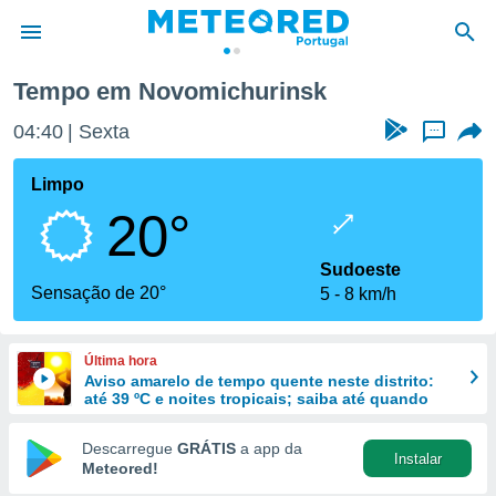
Tempo em Novomichurinsk
de
04:40
Sexta
...
 da
empo.pt) foi
Limpo
or
20°
is para
e as
 fornecidas
Sudoeste
 qualidade.
Sensação de 20°
5
8 km/h
r a este
s das
opções:
Última hora
Aviso amarelo de tempo quente neste distrito:
ookies e
até 39 ºC e noites tropicais; saiba até quando
 forma
Descarregue
GRÁTIS
a app da
Instalar
e digital
Meteored!
da,