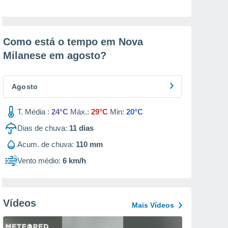
Como está o tempo em Nova
Milanese em
agosto
?
Agosto
T. Média :
24°C
Máx.:
29°C
Min:
20°C
Dias de chuva:
11
dias
Acum. de chuva:
110 mm
Vento médio:
6 km/h
Vídeos
Mais Vídeos