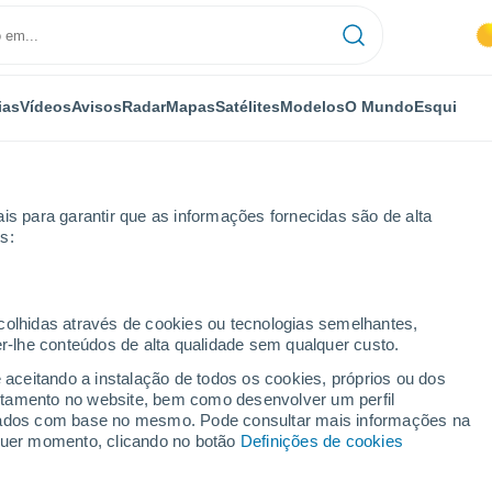
ias
Vídeos
Avisos
Radar
Mapas
Satélites
Modelos
O Mundo
Esqui
is para garantir que as informações fornecidas são de alta
s:
ecolhidas através de cookies ou tecnologias semelhantes,
er-lhe conteúdos de alta qualidade sem qualquer custo.
se
e aceitando a instalação de todos os cookies, próprios ou dos
rtamento no website, bem como desenvolver um perfil
...
lizados com base no mesmo. Pode consultar mais informações na
lquer momento, clicando no botão
Definições de cookies
Por horas
Intervalos nublados nas
próximas horas