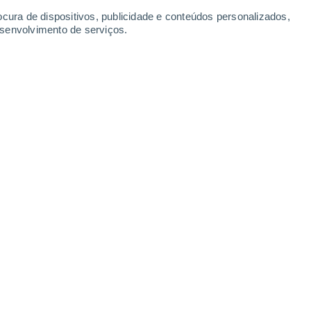
-
22
km/h
12
-
32
km/h
10
-
31
km/h
10
-
34
km/h
ocura de dispositivos, publicidade e conteúdos personalizados,
esenvolvimento de serviços.
 agosto
Oeste
5 Moderado
2
-
16 km/h
FPS:
6-10
as
Sudoeste
6 Alto
2
-
19 km/h
FPS:
15-25
as
Sul
7 Alto
3
-
19 km/h
FPS:
15-25
as
Sul
7 Alto
4
-
22 km/h
FPS:
15-25
as
Sul
6 Alto
5
-
22 km/h
FPS:
15-25