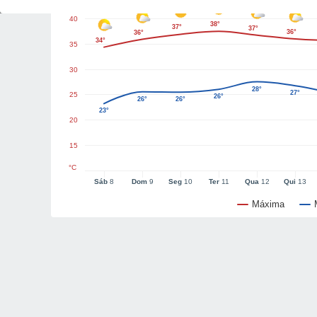
40
38°
37°
37°
36°
36°
34°
35
30
28°
27°
25
26°
26°
26°
23°
20
15
°C
Sáb
8
Dom
9
Seg
10
Ter
11
Qua
12
Qui
13
Máxima