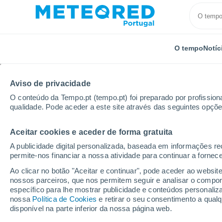
O tempo
Notíc
Aviso de privacidade
O conteúdo da Tempo.pt (tempo.pt) foi preparado por profissiona
qualidade. Pode aceder a este site através das seguintes opçõe
Aceitar cookies e aceder de forma gratuita
Início
Itália
Monza e Brianza
Nova Milanese
A publicidade digital personalizada, baseada em informações r
permite-nos financiar a nossa atividade para continuar a fornec
Tempo em Nova Milane
Ao clicar no botão "Aceitar e continuar", pode aceder ao websit
nossos parceiros, que nos permitem seguir e analisar o compo
10:47
Sábado
específico para lhe mostrar publicidade e conteúdos persona
nossa
Política de Cookies
e retirar o seu consentimento a qua
disponível na parte inferior da nossa página web.
Limpo