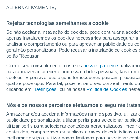
30°
ALTERNATIVAMENTE,
Rejeitar tecnologias semelhantes a cookie
UV
5 Mod
Se não aceitar a instalação de cookies, pode continuar a acede
Sensação de 30°
FPS
6-10
apenas instalaremos os cookies necessários para assegurar a 
analisar o comportamento ou para apresentar publicidade ou co
geral não personalizada. Pode recusar a instalação de cookies 
botão "Recusar".
O Tempo 1 - 7 Dias
Atualidade
Mapas de nuvens
Com o seu consentimento, nós e os
nossos parceiros
utilizamo
para armazenar, aceder e processar dados pessoais, tais como a
cookies. É possível que alguns fornecedores possam processa
qual se pode opor. Para tal, pode retirar o seu consentimento 
Amanhã
Segunda
Hoje
clicando em “
Definições
” ou na nossa
Política de Cookies
neste
9 Ago.
10 Ago.
8 Ago.
Nós e os nossos parceiros efetuamos o seguinte trata
Armazenar e/ou aceder a informações num dispositivo, utilizar da
publicidade personalizada, utilizar perfis para selecionar public
utilizar perfis para selecionar conteúdos personalizados, med
36°
/
26°
37°
/
26°
34°
/
23°
conteúdos, compreender os públicos através de estatísticas ou
melhorar serviços, utilizar dados limitados para selecionar cont