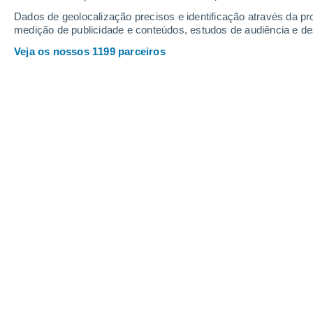
10
-
30
km/h
11
-
31
km/h
8
12
-
28
km/h
Dados de geolocalização precisos e identificação através da pr
medição de publicidade e conteúdos, estudos de audiência e d
Veja os nossos 1199 parceiros
Tempo em Nova Milanese Hoje
, 8 de
Limpo
30°
11:00
Sensação T.
30°
Nuvens dispers
32°
12:00
Sensação T.
31°
Nuvens dispers
33°
13:00
Sensação T.
32°
Nuvens dispers
33°
14:00
Sensação T.
33°
Nuvens dispers
34°
15:00
Sensação T.
34°