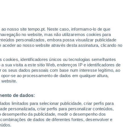
erado
r ao nosso site tempo.pt. Neste caso, informamo-lo de que
navegação no website, mas não utilizaremos cookies para
nteúdos personalizados, embora possa visualizar publicidade
e aceder ao nosso website através desta assinatura, clicando no
Radar de Chuva
Satélites
Modelos
s cookies, identificadores únicos ou tecnologias semelhantes
 sua visita a este sitio Web, endereços IP e identificadores de
r os seus dados pessoais com base num interesse legítimo, ao
ou opor-se ao processamento de dados em qualquer altura,
Terça
Quarta
Quinta
Sexta
 website.
11 Ago.
12 Ago.
13 Ago.
14 Ago.
mento de dados:
dos limitados para selecionar publicidade, criar perfis para
idade personalizada, criar perfis para personalizar conteúdos,
ir o desempenho da publicidade, medir o desempenho dos
38°
/
26°
37°
/
28°
36°
/
27°
36°
/
25°
 combinações de dados de diferentes fontes, desenvolver e
eúdos.