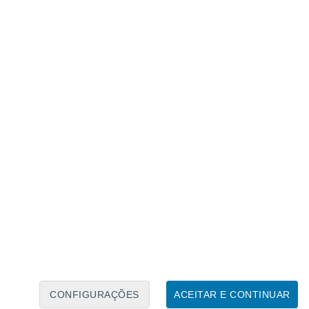
Calendário Lunar
Seg
Ter
Qua
Qui
Sex
Sáb
Domo
8
9
10
11
12
13
14
15
16
17
18
19
20
21
CONFIGURAÇÕES
ACEITAR E CONTINUAR
4