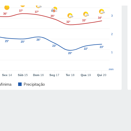
37°
37°
36°
3
35°
34°
33°
32°
2
26°
25°
25°
23°
23°
22°
1
20°
mm
Sex
14
Sáb
15
Dom
16
Seg
17
Ter
18
Qua
19
Qui
20
Mínima
Precipitação