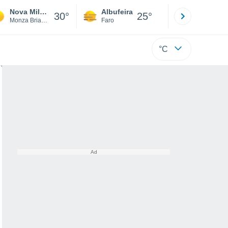
Nova Milanese
Albufeira
Lisboa
30°
25°
Monza Brianza
Faro
Lisboa
°C