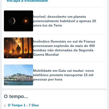
escapa à instabilidade
selecionar
a, criar
Incrível: descoberto um planeta
personalizar
potencialmente habitável a apenas 25
tilizar
anos-luz da Terra
selecionar
dos, medir
nho da
Incêndios florestais no sul de França
, medir o
provocaram explosão de mais de 400
o dos
bombas não detonadas da Segunda
Guerra Mundial
r os
ravés de
s ou
Mobilidade em Gaia vai mudar: novo
s de dados
teleférico promete transportar 15 mil
es fontes,
pessoas por hora
 e melhorar
ilizar dados
ara
conteúdos.
O tempo...
O Tempo 1 - 7 Dias
ção