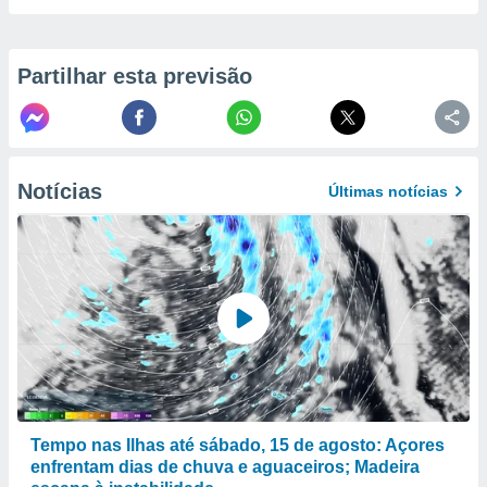
to ou opor-
essamento
m qualquer
Partilhar esta previsão
ando em “
 ou na
 Cookies
te.
Notícias
Últimas notícias
 nossos
s o
o de
e/ou aceder
ões num
utilizar
ados para
publicidade,
 para
Tempo nas Ilhas até sábado, 15 de agosto: Açores
enfrentam dias de chuva e aguaceiros; Madeira
a, utilizar