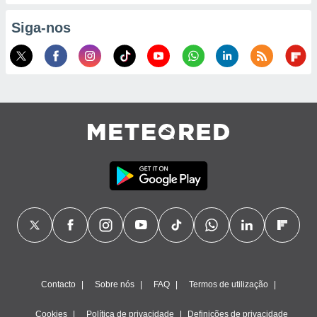
ão através
Siga-nos
de
,
 e
dos,
publicidade
s, estudos
a e
mento de
ossos 1199
eiros
Contacto
Sobre nós
FAQ
Termos de utilização
Cookies
Política de privacidade
Definições de privacidade