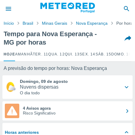
de
Início
Brasil
Minas Gerais
Nova Esperança
Por horas
 da
empo.pt) foi
Tempo para Nova Esperança -
or
MG por horas
is para
e as
 fornecidas
HOJE
AMANHÃ
TER. 11
QUA. 12
QUI. 13
SEX. 14
SÁB. 15
DOMO. 16
S
 qualidade.
r a este
A previsão do tempo por horas: Nova Esperança
s das
opções:
Domingo, 09 de agosto
Nuvens dispersas
ookies e
O dia todo
 forma
e digital
4 Avisos agora
Risco Significativo
da,
m
 recolhidas
cookies ou
Horas anteriores