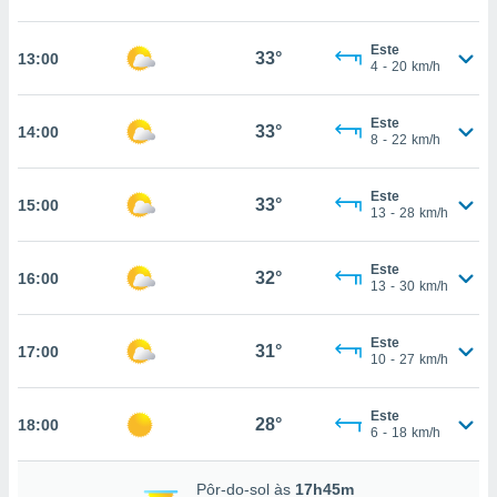
, permite-
ar a nossa
Este
33°
13:00
4
-
20
km/h
ara
ACEITAR
 fornecer-
E
os de alta
CONTINUAR
Este
33°
14:00
sem
8
-
22
km/h
sto.
CONFIGURAÇÕES
o botão
Este
33°
15:00
ontinuar",
13
-
28
km/h
r ao
itando a
Este
de todos os
32°
16:00
13
-
30
km/h
óprios ou
parceiros,
rmitem
Este
31°
17:00
lisar o
10
-
27
km/h
nto no
em como
Este
 um perfil
28°
18:00
6
-
18
km/h
para lhe
licidade e
Pôr-do-sol às
17h45m