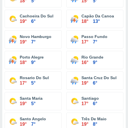
18°
5°
15°
5°
Cachoeira Do Sul
Capão Da Canoa
19°
6°
18°
13°
Novo Hamburgo
Passo Fundo
19°
7°
17°
7°
Porto Alegre
Rio Grande
18°
9°
16°
9°
Rosario Do Sul
Santa Cruz Do Sul
17°
5°
19°
6°
Santa Maria
Santiago
19°
5°
17°
6°
Santo Angelo
Três De Maio
19°
7°
19°
8°