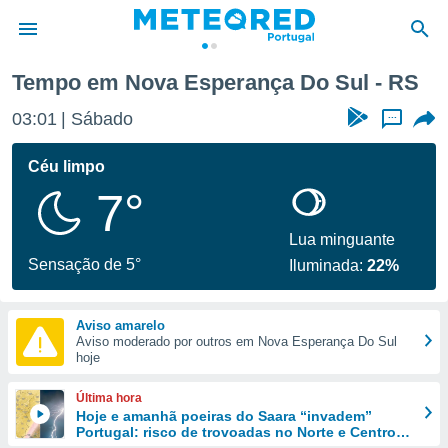
Tempo em Nova Esperança Do Sul - RS
de
03:01
Sábado
...
 da
empo.pt) foi
Céu limpo
or
7°
is para
e as
 fornecidas
Lua minguante
 qualidade.
Sensação de 5°
Iluminada:
22%
r a este
s das
opções:
Aviso amarelo
Aviso moderado por outros em Nova Esperança Do Sul
ookies e
hoje
 forma
Última hora
e digital
Hoje e amanhã poeiras do Saara “invadem”
Portugal: risco de trovoadas no Norte e Centro
da,