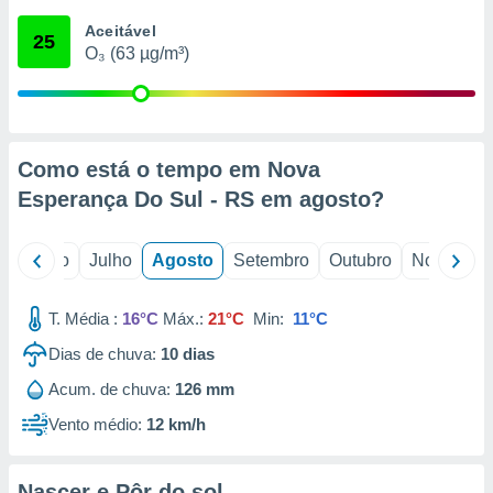
conteúdos.
Aceitável
25
O₃ (63 µg/m³)
ção
ão através
de
,
 e
Como está o tempo em Nova
Esperança Do Sul - RS em
agosto
?
dos,
publicidade
s, estudos
o
Junho
Julho
Agosto
Setembro
Outubro
Novembro
a e
mento de
T. Média :
16°C
Máx.:
21°C
Min:
11°C
ossos 1199
Dias de chuva:
10
dias
eiros
Acum. de chuva:
126 mm
Vento médio:
12 km/h
Nascer e Pôr do sol