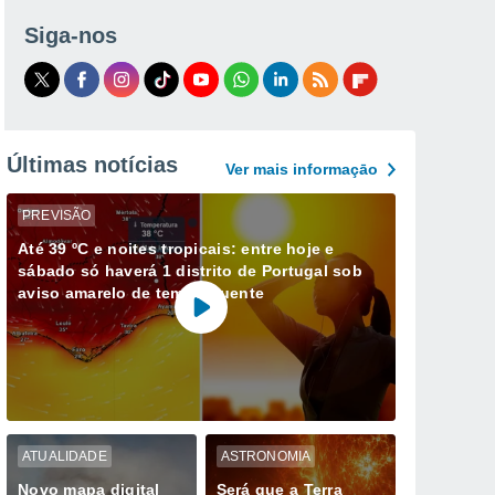
Siga-nos
Últimas notícias
Ver mais informaçāo
PREVISÃO
Até 39 ºC e noites tropicais: entre hoje e
sábado só haverá 1 distrito de Portugal sob
aviso amarelo de tempo quente
ATUALIDADE
ASTRONOMIA
Novo mapa digital
Será que a Terra