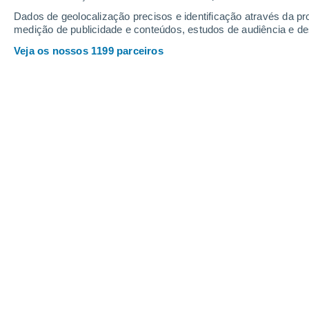
Dados de geolocalização precisos e identificação através da pr
medição de publicidade e conteúdos, estudos de audiência e d
Veja os nossos 1199 parceiros
Portugal continental poderá c
térmico, durante o fim de seman
interior. Saiba quais as regiõ
Joana Campos
20/0
O dia de hoje, sexta-feira, ainda ser
elevadas principalmente na faixa inter
ainda sob aviso amarelo, devido a
Castelo Branco
, Évora,
Guarda
, Porta
permanecerão ativos até às 18h de 