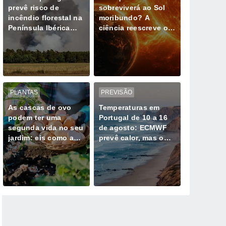
prevê risco de
sobreviverá ao Sol
incêndio florestal na
moribundo? A
Península Ibérica
ciência reescreve o
durante ondas de
último dia do nosso
calor
planeta
PLANTAS
PREVISÃO
As cascas de ovo
Temperaturas em
podem ter uma
Portugal de 10 a 16
segunda vida no seu
de agosto: ECMWF
jardim: eis como as
prevê calor, mas o
utilizar corretamente
Atlântico poderá
com as suas plantas
travar os extremos
de 40°C