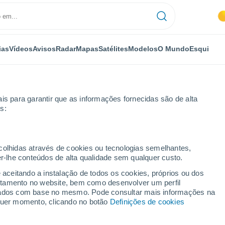
ias
Vídeos
Avisos
Radar
Mapas
Satélites
Modelos
O Mundo
Esqui
OMIA
PLANTAS
LAZER
is para garantir que as informações fornecidas são de alta
s:
ecolhidas através de cookies ou tecnologias semelhantes,
er-lhe conteúdos de alta qualidade sem qualquer custo.
m fim de semana marcado por elevado contraste térmico entre o litoral 
e aceitando a instalação de todos os cookies, próprios ou dos
rtamento no website, bem como desenvolver um perfil
lizados com base no mesmo. Pode consultar mais informações na
com fim de semana
lquer momento, clicando no botão
Definições de cookies
ontraste térmico entre o