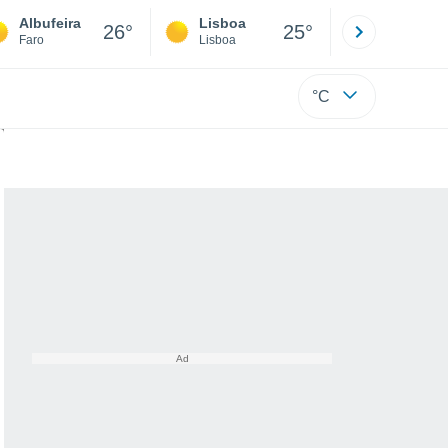
Albufeira
Lisboa
Porto
26°
25°
Faro
Lisboa
Porto
°C
e o interior