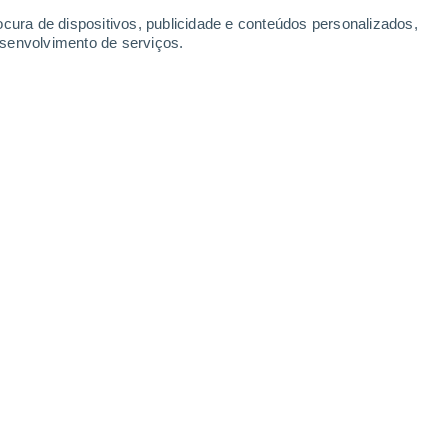
ocura de dispositivos, publicidade e conteúdos personalizados,
esenvolvimento de serviços.
ontar com um elevado contraste
a, entre as faixas litoral e
es mais quentes e as mais frescas!
6/2025 12:45
6 min
á marcado por temperaturas máximas
ior do país, onde
7 distritos se encontram
o tempo quente
. Dos quais,
Beja
, Bragança,
legre e
Vila Real
.
Estes avisos
hoje
, dia 20 de junho, segundo o IPMA.