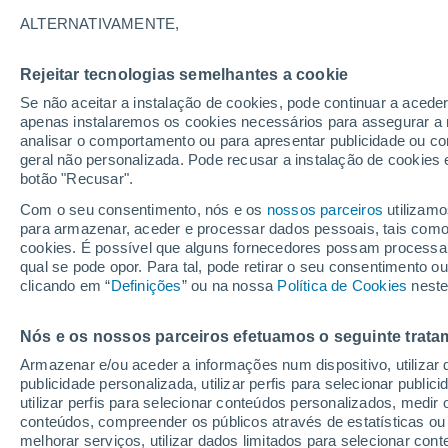
litoral e o interior
ALTERNATIVAMENTE,
Rejeitar tecnologias semelhantes a cookie
Se não aceitar a instalação de cookies, pode continuar a acede
apenas instalaremos os cookies necessários para assegurar a 
analisar o comportamento ou para apresentar publicidade ou co
geral não personalizada. Pode recusar a instalação de cookies 
botão "Recusar".
Com o seu consentimento, nós e os
nossos parceiros
utilizamo
para armazenar, aceder e processar dados pessoais, tais como a
cookies. É possível que alguns fornecedores possam processa
qual se pode opor. Para tal, pode retirar o seu consentimento 
clicando em “
Definições
” ou na nossa
Política de Cookies
neste
Nós e os nossos parceiros efetuamos o seguinte trata
Armazenar e/ou aceder a informações num dispositivo, utilizar da
publicidade personalizada, utilizar perfis para selecionar public
utilizar perfis para selecionar conteúdos personalizados, med
conteúdos, compreender os públicos através de estatísticas ou
melhorar serviços, utilizar dados limitados para selecionar cont