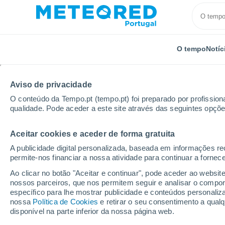
O tempo
Notíc
TODOS
ATUALIDADE
CIÊNCIA
PREVISÃO
ASTRON
Aviso de privacidade
O conteúdo da Tempo.pt (tempo.pt) foi preparado por profissiona
qualidade. Pode aceder a este site através das seguintes opçõe
Aceitar cookies e aceder de forma gratuita
A publicidade digital personalizada, baseada em informações r
permite-nos financiar a nossa atividade para continuar a fornec
Início
Notícias
Previsão
Portugal continental co
Ao clicar no botão "Aceitar e continuar", pode aceder ao websit
nossos parceiros, que nos permitem seguir e analisar o compo
específico para lhe mostrar publicidade e conteúdos persona
Portugal continental 
nossa
Política de Cookies
e retirar o seu consentimento a qua
disponível na parte inferior da nossa página web.
marcado por elevado c