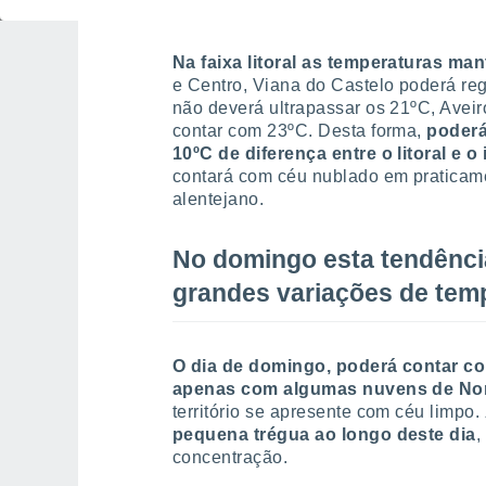
Já no litoral, dificilmente
Na faixa litoral as temperaturas ma
e Centro, Viana do Castelo poderá re
não deverá ultrapassar os 21ºC, Avei
contar com 23ºC. Desta forma,
poderá
10ºC de diferença entre o litoral e o 
contará com céu nublado em praticame
alentejano.
No domingo esta tendênc
grandes variações de tem
O dia de domingo, poderá contar c
apenas com algumas nuvens de Nor
território se apresente com céu limpo.
pequena trégua ao longo deste dia
,
concentração.