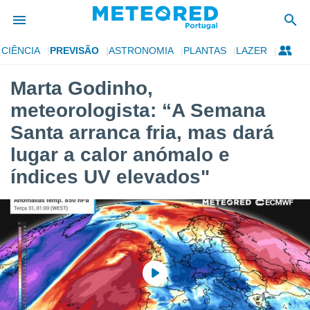
CIÊNCIA
PREVISÃO
ASTRONOMIA
PLANTAS
LAZER
de
Marta Godinho,
 da
meteorologista: “A Semana
empo.pt) foi
or
Santa arranca fria, mas dará
is para
lugar a calor anómalo e
e as
 fornecidas
índices UV elevados"
 qualidade.
r a este
s das
opções:
ookies e
 forma
e digital
da,