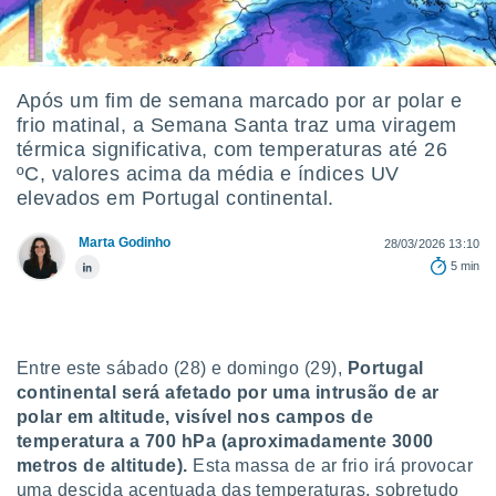
m
 recolhidas
cookies ou
, permite-
Após um fim de semana marcado por ar polar e
ar a nossa
frio matinal, a Semana Santa traz uma viragem
ara
ACEITAR
térmica significativa, com temperaturas até 26
 fornecer-
E
ºC, valores acima da média e índices UV
os de alta
CONTINUAR
sem
elevados em Portugal continental.
sto.
CONFIGURAÇÕES
Marta Godinho
28/03/2026 13:10
o botão
5 min
ontinuar",
r ao
itando a
de todos os
óprios ou
Entre este sábado (28) e domingo (29),
Portugal
parceiros,
continental será afetado por uma intrusão de ar
rmitem
polar em altitude, visível nos campos de
lisar o
nto no
temperatura a 700 hPa (aproximadamente 3000
em como
metros de altitude).
Esta massa de ar frio irá provocar
 um perfil
uma descida acentuada das temperaturas, sobretudo