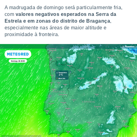
tar a
A madrugada de domingo será particularmente fria,
de cookies,
uar a
com
valores negativos esperados na Serra da
osso site
Estrela e em zonas do distrito de Bragança
,
este caso,
especialmente nas áreas de maior altitude e
lo de que
proximidade à fronteira.
talaremos
s para
a navegação
, mas não
s cookies
ar o
nto ou
ntar
 ou
dos,
ssa
ublicidade
ada. Pode
nstalação de
ceder ao