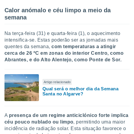
 para
Calor anómalo e céu limpo a meio da
a, utilizar
semana
selecionar
a, criar
Na terça-feira (31) e quarta-feira (1), o aquecimento
personalizar
intensifica-se. Estas poderão ser as jornadas mais
tilizar
quentes da semana,
com temperaturas a atingir
selecionar
cerca de 26 ºC em zonas do interior Centro, como
Abrantes, e do Alto Alentejo, como Ponte de Sor.
dos, medir
nho da
, medir o
o dos
Artigo relacionado
Qual será o melhor dia da Semana
r os
Santa no Algarve?
ravés de
s ou
s de dados
es fontes,
A
presença de um regime anticiclónico forte implica
 e melhorar
céu pouco nublado ou limpo
, permitindo uma maior
ilizar dados
incidência de radiação solar. Esta situação favorece o
ara