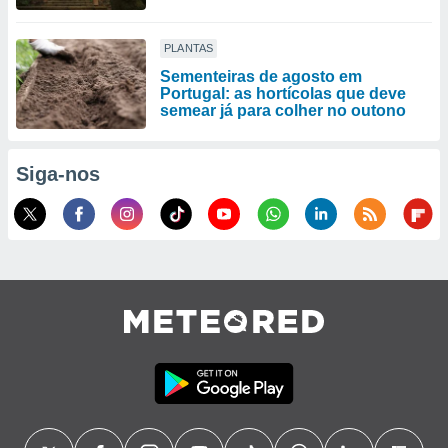
PLANTAS
Sementeiras de agosto em
Portugal: as hortícolas que deve
semear já para colher no outono
Siga-nos