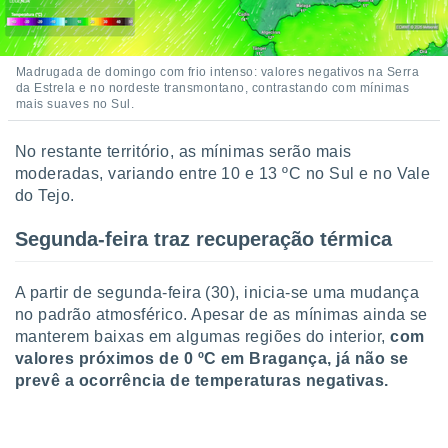
ite através
atura,
 botão
Madrugada de domingo com frio intenso: valores negativos na Serra
da Estrela e no nordeste transmontano, contrastando com mínimas
mais suaves no Sul.
nto, nós e
arceiros
No restante território, as mínimas serão mais
cookies,
moderadas, variando entre 10 e 13 ºC no Sul e no Vale
ores únicos
do Tejo.
ias
s para
 aceder e
Segunda-feira traz recuperação térmica
dados
ais como a
 este sitio
A partir de segunda-feira (30), inicia-se uma mudança
eços IP e
no padrão atmosférico. Apesar de as mínimas ainda se
ores de
manterem baixas em algumas regiões do interior,
com
possível
valores próximos de 0 ºC em Bragança, já não se
prevê a ocorrência de temperaturas negativas.
es possam
os seus
oais com
nteresse