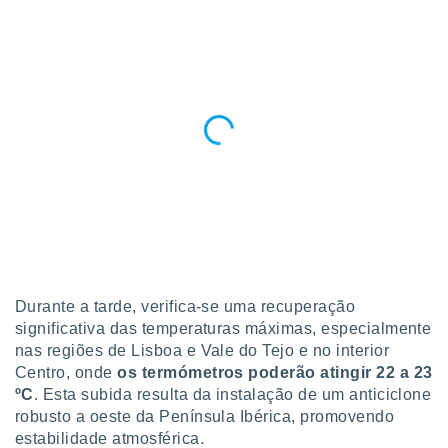
o qual se
ara tal,
 o seu
to ou opor-
essamento
m qualquer
ando em “
 ou na
 Cookies
te.
 nossos
s o
Durante a tarde, verifica-se uma recuperação
o de
significativa das temperaturas máximas, especialmente
nas regiões de Lisboa e Vale do Tejo e no interior
e/ou aceder
Centro, onde
os termómetros poderão atingir 22 a 23
ões num
ºC
. Esta subida resulta da instalação de um anticiclone
utilizar
robusto a oeste da Península Ibérica, promovendo
ados para
estabilidade atmosférica.
publicidade,