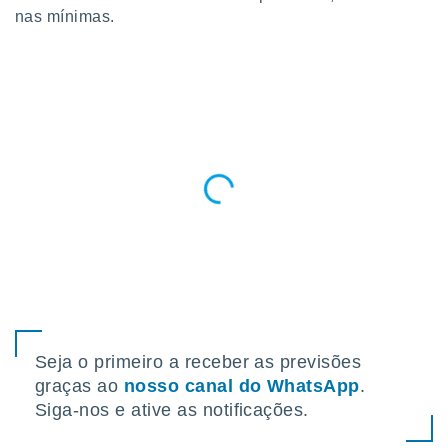
para lhe
nas mínimas.
licidade e
ados com
esmo. Pode
ais
s na nossa
 Cookies
e
u
nto a
omento,
 botão
de cookies
na parte
nossa
.
IVAMENTE,
Seja o primeiro a receber as previsões
graças ao
nosso canal do WhatsApp
.
as
tes a
Siga-nos e ative as notificações.