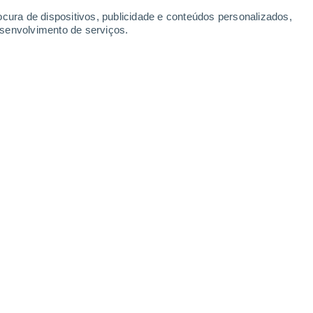
ocura de dispositivos, publicidade e conteúdos personalizados,
esenvolvimento de serviços.
rá sob calor muito intenso até 9 de
as dos 41 ºC, enquanto o litoral
cia atlântica e de uma descida
4 min
ortugal durante os próximos dias, entrando
es mais recentes do modelo europeu ECMWF
r temperaturas muito elevadas no
toral começa a beneficiar de uma descida
esta segunda-feira. Nas regiões mais
atingir os 41 ºC.