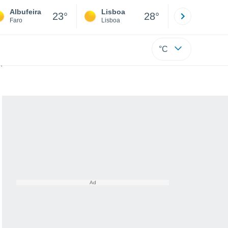
Albufeira
Lisboa
Porto
23°
28°
Faro
Lisboa
Porto
°C