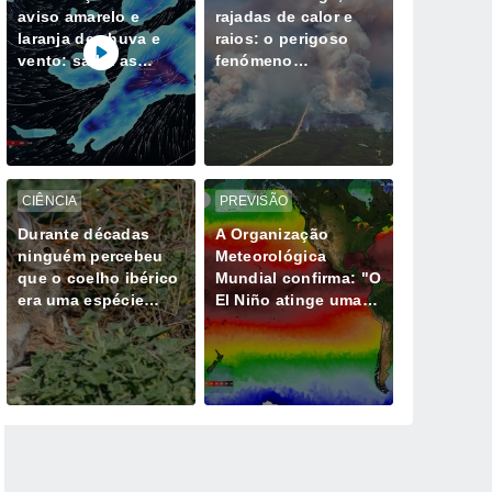
aviso amarelo e
rajadas de calor e
laranja de chuva e
raios: o perigoso
vento: saiba as
fenómeno
horas mais críticas
meteorológico
desta quinta, 6 de
gerado por mega-
agosto
incêndios
CIÊNCIA
PREVISÃO
Durante décadas
A Organização
ninguém percebeu
Meteorológica
que o coelho ibérico
Mundial confirma: "O
era uma espécie
El Niño atinge uma
diferente e isso
intensidade sem
muda tudo
precedentes desde
há vários anos"