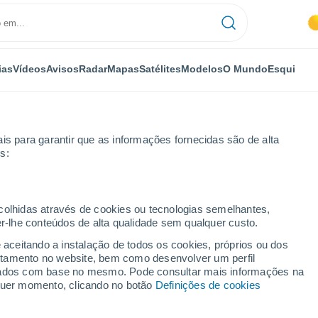
ias
Vídeos
Avisos
Radar
Mapas
Satélites
Modelos
O Mundo
Esqui
OMIA
PLANTAS
LAZER
is para garantir que as informações fornecidas são de alta
s:
ecolhidas através de cookies ou tecnologias semelhantes,
er-lhe conteúdos de alta qualidade sem qualquer custo.
irá em Portugal até 9 de julho, com máximas de 41 ºC no interior
e aceitando a instalação de todos os cookies, próprios ou dos
rtamento no website, bem como desenvolver um perfil
lizados com base no mesmo. Pode consultar mais informações na
tirá em Portugal até 9 de
lquer momento, clicando no botão
Definições de cookies
41 ºC no interior