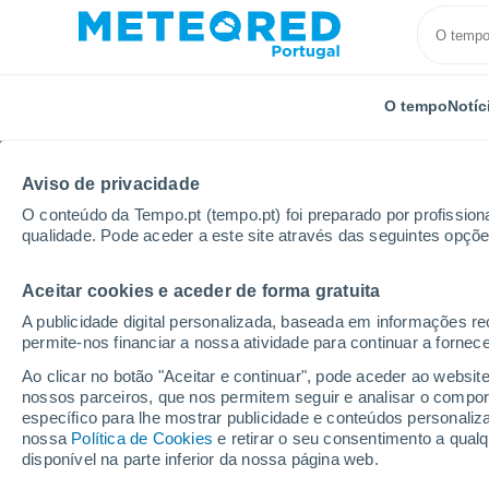
O tempo
Notíc
TODOS
ATUALIDADE
CIÊNCIA
PREVISÃO
ASTRON
Aviso de privacidade
O conteúdo da Tempo.pt (tempo.pt) foi preparado por profissiona
qualidade. Pode aceder a este site através das seguintes opçõe
Aceitar cookies e aceder de forma gratuita
A publicidade digital personalizada, baseada em informações r
permite-nos financiar a nossa atividade para continuar a fornec
Início
Notícias
Previsão
A onda de calor persist
Ao clicar no botão "Aceitar e continuar", pode aceder ao websit
nossos parceiros, que nos permitem seguir e analisar o compo
específico para lhe mostrar publicidade e conteúdos persona
A onda de calor persis
nossa
Política de Cookies
e retirar o seu consentimento a qua
disponível na parte inferior da nossa página web.
julho, com máximas de 