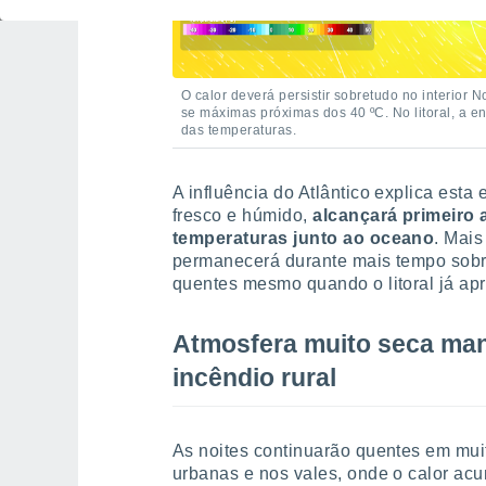
O calor deverá persistir sobretudo no interior N
se máximas próximas dos 40 ºC. No litoral, a e
das temperaturas.
A influência do Atlântico explica esta
fresco e húmido,
alcançará primeiro a
temperaturas junto ao oceano
. Mais
permanecerá durante mais tempo sobre 
quentes mesmo quando o litoral já a
Atmosfera muito seca man
incêndio rural
As noites continuarão quentes em muit
urbanas e nos vales, onde o calor acu