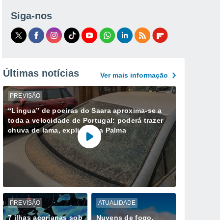
Siga-nos
Últimas notícias
Ver mais informaçāo
PREVISÃO
“Língua” de poeiras do Saara aproxima-se a
toda a velocidade de Portugal: poderá trazer
chuva de lama, explica Ana Palma
PREVISÃO
ATUALIDADE
7 ilhas açorianas sob
Nuvens de fogo,