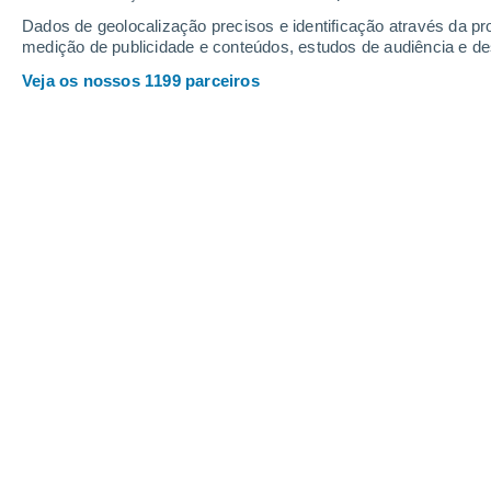
Dados de geolocalização precisos e identificação através da pr
medição de publicidade e conteúdos, estudos de audiência e d
Veja os nossos 1199 parceiros
O interior de Portugal continua
julho, com temperaturas próxim
começa a beneficiar da influên
gradual dos termómetros.
Ana Palma
06/07/2026 14:37
A onda de calor continuará a afetar P
agora na sua fase final. As previsõ
indicam que o episódio
deverá mante
interior até 9 de julho
, enquanto o li
gradual dos termómetros já a partir d
quentes, as máximas poderão voltar a 