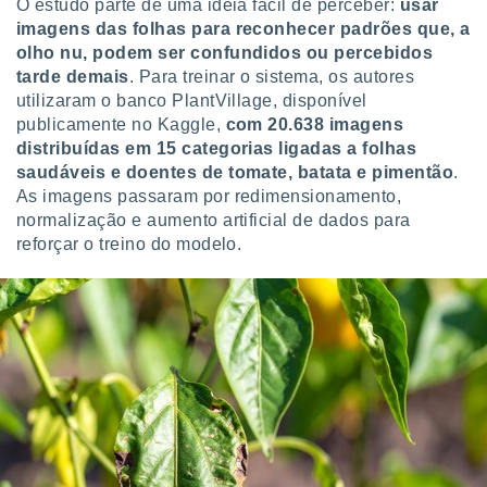
O estudo parte de uma ideia fácil de perceber:
u
sar
ite através
imagens das folhas para reconhecer padrões que, a
atura,
olho nu, podem ser confundidos ou percebidos
 botão
tarde demais
. Para treinar o sistema, os autores
utilizaram o banco PlantVillage, disponível
publicamente no Kaggle,
com 20.638 imagens
nto, nós e
distribuídas em 15 categorias ligadas a folhas
arceiros
saudáveis e doentes de tomate, batata e pimentão
.
cookies,
ores únicos
As imagens passaram por redimensionamento,
ias
normalização e aumento artificial de dados para
s para
reforçar o treino do modelo.
 aceder e
dados
ais como a
 este sitio
eços IP e
ores de
possível
es possam
os seus
oais com
nteresse