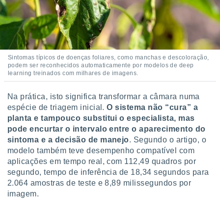
o qual se
ara tal,
 o seu
to ou opor-
essamento
m qualquer
Sintomas típicos de doenças foliares, como manchas e descoloração,
ando em “
podem ser reconhecidos automaticamente por modelos de deep
 ou na
learning treinados com milhares de imagens.
 Cookies
Na prática, isto significa transformar a câmara numa
te.
espécie de triagem inicial.
O sistema não “cura” a
planta e tampouco substitui o especialista, mas
 nossos
pode encurtar o intervalo entre o aparecimento do
s o
sintoma e a decisão de manejo
. Segundo o artigo, o
modelo também teve desempenho compatível com
o de
aplicações em tempo real, com 112,49 quadros por
segundo, tempo de inferência de 18,34 segundos para
e/ou aceder
2.064 amostras de teste e 8,89 milissegundos por
ões num
imagem.
utilizar
ados para
publicidade,