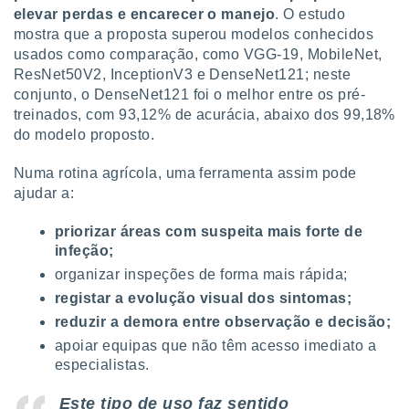
conteúdos.
elevar perdas e encarecer o manejo
. O estudo
mostra que a proposta superou modelos conhecidos
ção
usados como comparação, como VGG-19, MobileNet,
ResNet50V2, InceptionV3 e DenseNet121; neste
ão através
conjunto, o DenseNet121 foi o melhor entre os pré-
de
treinados, com 93,12% de acurácia, abaixo dos 99,18%
,
 e
do modelo proposto.
dos,
Numa rotina agrícola, uma ferramenta assim pode
publicidade
ajudar a:
s, estudos
a e
priorizar áreas com suspeita mais forte de
mento de
infeção;
organizar inspeções de forma mais rápida;
ossos 1199
registar a evolução visual dos sintomas;
eiros
reduzir a demora entre observação e decisão;
apoiar equipas que não têm acesso imediato a
especialistas.
Este tipo de uso faz sentido