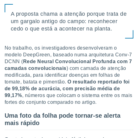
tar a
de cookies,
A proposta chama a atenção porque trata de
uar a
osso site
um gargalo antigo do campo: reconhecer
este caso,
cedo o que está a acontecer na planta.
lo de que
talaremos
No trabalho, os investigadores desenvolveram o
s para
a navegação
modelo DeepGreen, baseado numa arquitetura Conv-7
, mas não
DCNN (
Rede Neural Convolucional Profunda com 7
s cookies
camadas convolucionais
) com camada de atenção
ar o
modificada, para identificar doenças em folhas de
nto ou
tomate, batata e pimentão.
O resultado reportado foi
ntar
de 99,18% de acurácia, com precisão média de
 ou
99,17%
, números que colocam o sistema entre os mais
dos,
fortes do conjunto comparado no artigo.
ssa
ublicidade
Uma foto da folha pode tornar-se alerta
mais rápido
ada. Pode
nstalação de
ceder ao