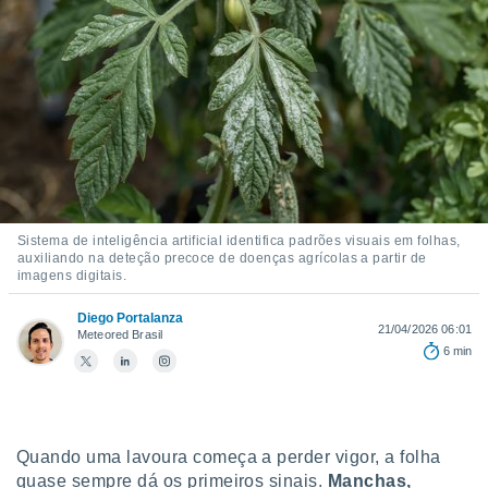
m
 recolhidas
cookies ou
, permite-
ar a nossa
ara
ACEITAR
 fornecer-
E
os de alta
CONTINUAR
sem
sto.
CONFIGURAÇÕES
Sistema de inteligência artificial identifica padrões visuais em folhas,
o botão
auxiliando na deteção precoce de doenças agrícolas a partir de
ontinuar",
imagens digitais.
r ao
itando a
Diego Portalanza
de todos os
21/04/2026 06:01
Meteored Brasil
óprios ou
6 min
parceiros,
rmitem
lisar o
nto no
em como
Quando uma lavoura começa a perder vigor, a folha
 um perfil
quase sempre dá os primeiros sinais.
Manchas,