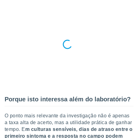
 para
a, utilizar
selecionar
a, criar
personalizar
tilizar
selecionar
dos, medir
nho da
, medir o
o dos
r os
ravés de
Porque isto interessa além do laboratório?
s ou
s de dados
es fontes,
O ponto mais relevante da investigação não é apenas
 e melhorar
a taxa alta de acerto, mas a utilidade prática de ganhar
ilizar dados
tempo. E
m culturas sensíveis, dias de atraso entre o
ara
primeiro sintoma e a resposta no campo podem