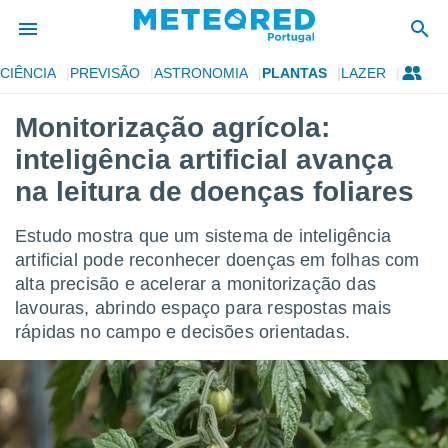
CIÊNCIA
PREVISÃO
ASTRONOMIA
PLANTAS
LAZER
de
Monitorização agrícola:
 da
inteligência artificial avança
empo.pt) foi
or
na leitura de doenças foliares
is para
e as
Estudo mostra que um sistema de inteligência
 fornecidas
 qualidade.
artificial pode reconhecer doenças em folhas com
r a este
alta precisão e acelerar a monitorização das
s das
lavouras, abrindo espaço para respostas mais
opções:
rápidas no campo e decisões orientadas.
ookies e
 forma
e digital
da,