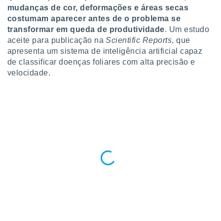
para lhe
mudanças de cor, deformações e áreas secas
licidade e
costumam aparecer antes de o problema se
transformar em queda de produtividade
. Um estudo
ados com
aceite para publicação na
Scientific Reports
, que
esmo. Pode
ais
apresenta um sistema de inteligência artificial capaz
s na nossa
de classificar doenças foliares com alta precisão e
 Cookies
e
velocidade.
u
nto a
omento,
 botão
de cookies
na parte
nossa
.
IVAMENTE,
as
tes a