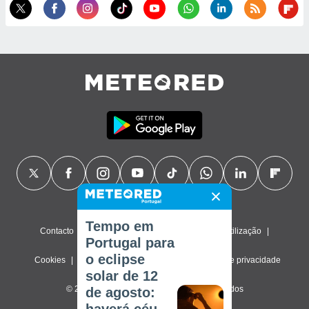
Tempo em
Contacto
Sobre nós
FAQ
Termos de utilização
Portugal para
o eclipse
Cookies
Política de privacidade
Definições de privacidade
solar de 12
© 2026 Meteored. Todos os direitos reservados
de agosto: