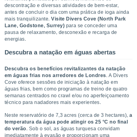
tar a
descontração e diversas atividades de bem-estar,
de cookies,
antes de concluir o dia com uma prática de ioga ainda
uar a
mais tranquilizante.
Visite Divers Cove (North Park
osso site
este caso,
Lane, Godstone, Surrey)
para se conceder uma
lo de que
pausa de relaxamento, desconexão e recarga de
talaremos
energias.
s para
Descubra a natação em águas abertas
a navegação
, mas não
s cookies
Descubra os benefícios revitalizantes da natação
ar o
em águas frias nos arredores de Londres
. A Divers
nto ou
Cove oferece sessões de iniciação à natação em
ntar
águas frias, bem como programas de treino de quatro
 ou
semanas centrados no crawl e/ou no aperfeiçoamento
dos,
técnico para nadadores mais experientes.
ssa
ublicidade
Neste reservatório de 7,3 acres (cerca de 3 hectares),
a
temperatura da água pode atingir os 25 °C no final
ada. Pode
do verão
. Sob o sol, as águas turquesa convidam
nstalação de
imediatamente à evasão e proporcionam uma
ceder ao