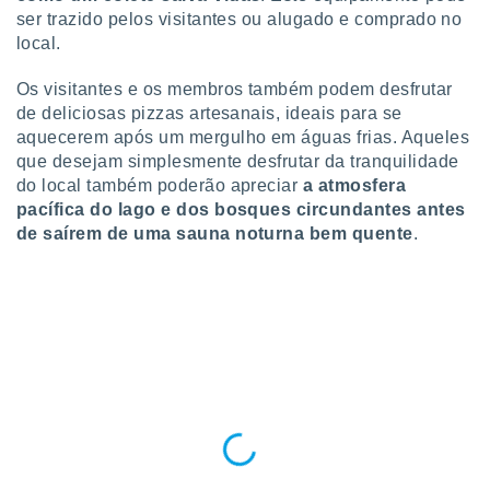
 para
ser trazido pelos visitantes ou alugado e comprado no
local.
a, utilizar
selecionar
Os visitantes e os membros também podem desfrutar
de deliciosas pizzas artesanais, ideais para se
a, criar
aquecerem após um mergulho em águas frias. Aqueles
personalizar
tilizar
que desejam simplesmente desfrutar da tranquilidade
selecionar
do local também poderão apreciar
a atmosfera
pacífica do lago e dos bosques circundantes antes
dos, medir
de saírem de uma sauna noturna bem quente
.
nho da
, medir o
o dos
r os
ravés de
s ou
s de dados
es fontes,
 e melhorar
ilizar dados
ara