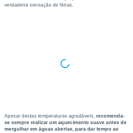
ite através
verdadeira sensação de férias.
atura,
 botão
nto, nós e
arceiros
cookies,
ores únicos
ias
s para
 aceder e
dados
ais como a
 este sitio
eços IP e
ores de
possível
es possam
Apesar destas temperaturas agradáveis,
recomenda-
os seus
se sempre realizar um aquecimento suave antes de
oais com
mergulhar em águas abertas, para dar tempo ao
nteresse