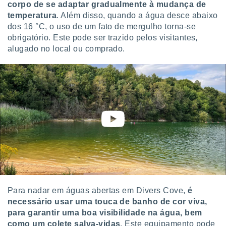
corpo de se adaptar gradualmente à mudança de
o qual se
temperatura
. Além disso, quando a água desce abaixo
ara tal,
dos 16 °C, o uso de um fato de mergulho torna-se
 o seu
to ou opor-
obrigatório. Este pode ser trazido pelos visitantes,
essamento
alugado no local ou comprado.
m qualquer
ando em “
 ou na
 Cookies
te.
 nossos
s o
o de
e/ou aceder
Para nadar em águas abertas em Divers Cove,
é
ões num
necessário usar uma touca de banho de cor viva,
utilizar
para garantir uma boa visibilidade na água, bem
ados para
publicidade,
como um colete salva-vidas
. Este equipamento pode