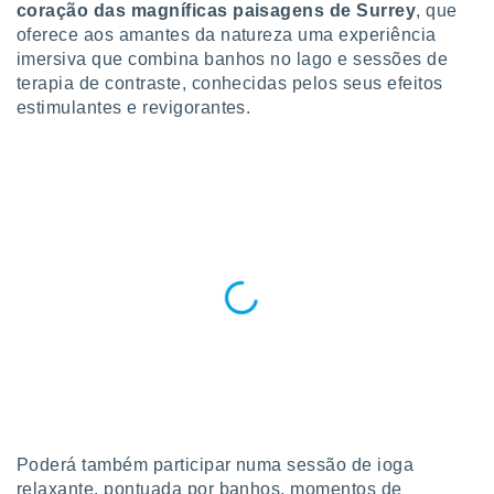
para lhe
coração das magníficas paisagens de Surrey
, que
licidade e
oferece aos amantes da natureza uma experiência
imersiva que combina banhos no lago e sessões de
ados com
terapia de contraste, conhecidas pelos seus efeitos
esmo. Pode
estimulantes e revigorantes.
ais
s na nossa
 Cookies
e
u
nto a
omento,
 botão
de cookies
na parte
nossa
.
IVAMENTE,
as
tes a
Poderá também participar numa sessão de ioga
relaxante, pontuada por banhos, momentos de