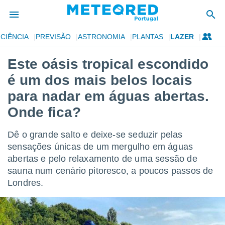
CIÊNCIA
PREVISÃO
ASTRONOMIA
PLANTAS
LAZER
de
Este oásis tropical escondido
 da
é um dos mais belos locais
empo.pt) foi
or
para nadar em águas abertas.
is para
Onde fica?
e as
 fornecidas
 qualidade.
Dê o grande salto e deixe-se seduzir pelas
r a este
sensações únicas de um mergulho em águas
s das
opções:
abertas e pelo relaxamento de uma sessão de
sauna num cenário pitoresco, a poucos passos de
ookies e
Londres.
 forma
e digital
da,