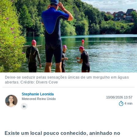
m
 recolhidas
cookies ou
, permite-
ar a nossa
ara
ACEITAR
 fornecer-
E
os de alta
CONTINUAR
sem
sto.
CONFIGURAÇÕES
o botão
ontinuar",
Deixe-se seduzir pelas sensações únicas de um mergulho em águas
r ao
abertas. Crédito: Divers Cove
itando a
de todos os
Stephanie Leonida
10/06/2026 13:57
óprios ou
Meteored Reino Unido
4 min
parceiros,
rmitem
lisar o
nto no
em como
Existe um local pouco conhecido, aninhado no
 um perfil