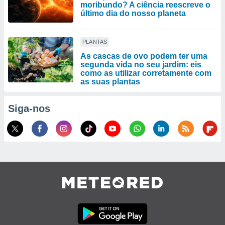
moribundo? A ciência reescreve o
último dia do nosso planeta
PLANTAS
As cascas de ovo podem ter uma
segunda vida no seu jardim: eis
como as utilizar corretamente com
as suas plantas
Siga-nos