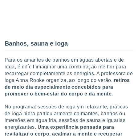
conteúdos.
ção
ão através
de
,
Banhos, sauna e ioga
 e
dos,
Para os amantes de banhos em águas abertas e de
publicidade
ioga, é difícil imaginar uma combinação melhor para
s, estudos
recarregar completamente as energias. A professora de
a e
ioga Anna Rooke organiza, ao longo do verão,
retiros
mento de
de meio dia especialmente concebidos para
promover o bem-estar do corpo e da mente
.
ossos 1199
eiros
No programa: sessões de ioga yin relaxante, práticas
de ioga nidra particularmente calmantes, banhos ou
imersões em água fria, sessões de sauna e iguarias
energizantes.
Uma experiência pensada para
revitalizar o corpo, acalmar a mente e recuperar