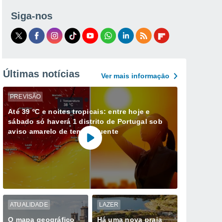
Siga-nos
Últimas notícias
Ver mais informaçāo
PREVISÃO
Até 39 ºC e noites tropicais: entre hoje e
sábado só haverá 1 distrito de Portugal sob
aviso amarelo de tempo quente
ATUALIDADE
LAZER
O mapa geográfico
Há uma nova praia