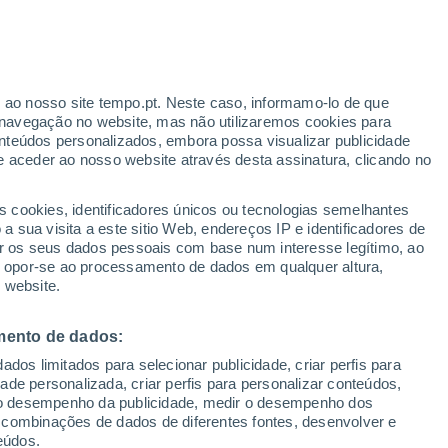
ia pelos parques naturais mais secretos da
erês. Saiba mais aqui!
r ao nosso site tempo.pt. Neste caso, informamo-lo de que
navegação no website, mas não utilizaremos cookies para
nteúdos personalizados, embora possa visualizar publicidade
e aceder ao nosso website através desta assinatura, clicando no
s cookies, identificadores únicos ou tecnologias semelhantes
 sua visita a este sitio Web, endereços IP e identificadores de
r os seus dados pessoais com base num interesse legítimo, ao
ou opor-se ao processamento de dados em qualquer altura,
 website.
mento de dados:
dos limitados para selecionar publicidade, criar perfis para
idade personalizada, criar perfis para personalizar conteúdos,
ir o desempenho da publicidade, medir o desempenho dos
 combinações de dados de diferentes fontes, desenvolver e
eúdos.