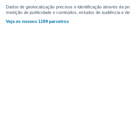
Dados de geolocalização precisos e identificação através da pr
medição de publicidade e conteúdos, estudos de audiência e d
Veja os nossos 1199 parceiros
A Europa alberga mais de 400 parques nacionais, protege
do Mediterrâneo.
Carlos Alves
08/06/2026 06:01
A Europa oferece paisagens intocadas 
quem procura explorar a natureza long
verão.