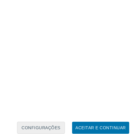
arque Nacional Linnansaari
, ideal para
vasto Lago Saimaa, este arquipélago de
esco para canoagem,
paddle
e natação,
spécies de focas mais raras do mundo: a
arque Nacional de Mercantour
, em
lagos azuis cristalinos e picos
 permanece calmo e subestimado, sendo
odem descobrir gravuras rupestres da
da.
CONFIGURAÇÕES
ACEITAR E CONTINUAR