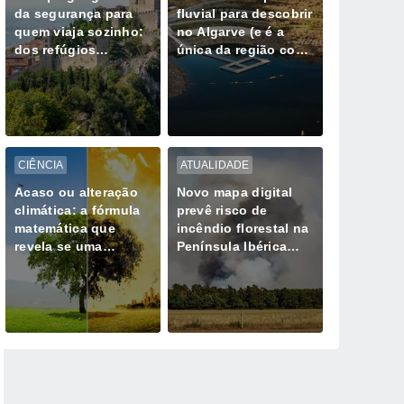
da segurança para
fluvial para descobrir
quem viaja sozinho:
no Algarve (e é a
dos refúgios
única da região com
europeus aos
Bandeira Azul)
destinos de maior
risco
CIÊNCIA
ATUALIDADE
Acaso ou alteração
Novo mapa digital
climática: a fórmula
prevê risco de
matemática que
incêndio florestal na
revela se uma
Península Ibérica
tempestade extrema
durante ondas de
já não é natural
calor