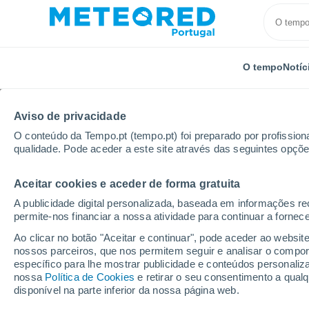
O tempo
Notíc
TODOS
ATUALIDADE
CIÊNCIA
PREVISÃO
ASTRON
Aviso de privacidade
O conteúdo da Tempo.pt (tempo.pt) foi preparado por profissiona
qualidade. Pode aceder a este site através das seguintes opçõe
Aceitar cookies e aceder de forma gratuita
A publicidade digital personalizada, baseada em informações r
permite-nos financiar a nossa atividade para continuar a fornec
Início
Notícias
Lazer
Conheça os melhores parq
Ao clicar no botão "Aceitar e continuar", pode aceder ao websit
nossos parceiros, que nos permitem seguir e analisar o compo
específico para lhe mostrar publicidade e conteúdos persona
Conheça os melhores 
nossa
Política de Cookies
e retirar o seu consentimento a qua
disponível na parte inferior da nossa página web.
refúgios selvagens m