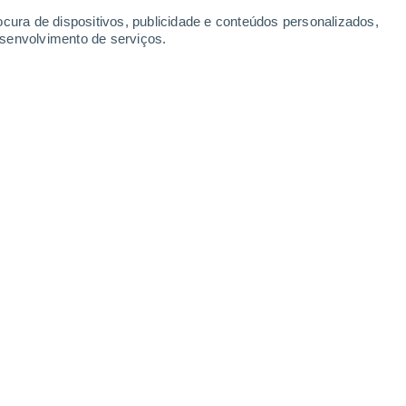
ocura de dispositivos, publicidade e conteúdos personalizados,
esenvolvimento de serviços.
ndo ecossistemas desde a tundra ártica até às ilhas vulcânicas
5 min
e experiências únicas, perfeitos para
e das grandes multidões turísticas de