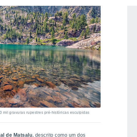
 mil gravuras rupestres pré-históricas esculpidas
al de Matsalu
, descrito como um dos