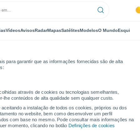
ias
Vídeos
Avisos
Radar
Mapas
Satélites
Modelos
O Mundo
Esqui
OMIA
PLANTAS
LAZER
is para garantir que as informações fornecidas são de alta
s:
ecolhidas através de cookies ou tecnologias semelhantes,
er-lhe conteúdos de alta qualidade sem qualquer custo.
ues nacionais e os refúgios selvagens menos conhecidos da Europa
e aceitando a instalação de todos os cookies, próprios ou dos
rtamento no website, bem como desenvolver um perfil
lizados com base no mesmo. Pode consultar mais informações na
parques nacionais e os
lquer momento, clicando no botão
Definições de cookies
enos conhecidos da