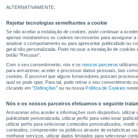
Europa
ALTERNATIVAMENTE,
Para lá dos roteiros turísticos: um gu
Rejeitar tecnologias semelhantes a cookie
Europa, com paragem obrigatória no G
Se não aceitar a instalação de cookies, pode continuar a acede
apenas instalaremos os cookies necessários para assegurar a 
analisar o comportamento ou para apresentar publicidade ou co
geral não personalizada. Pode recusar a instalação de cookies 
botão "Recusar".
Com o seu consentimento, nós e os
nossos parceiros
utilizamo
para armazenar, aceder e processar dados pessoais, tais como a
cookies. É possível que alguns fornecedores possam processa
qual se pode opor. Para tal, pode retirar o seu consentimento 
clicando em “
Definições
” ou na nossa
Política de Cookies
neste
Nós e os nossos parceiros efetuamos o seguinte trata
Armazenar e/ou aceder a informações num dispositivo, utilizar da
publicidade personalizada, utilizar perfis para selecionar public
utilizar perfis para selecionar conteúdos personalizados, med
conteúdos, compreender os públicos através de estatísticas ou
melhorar serviços, utilizar dados limitados para selecionar cont