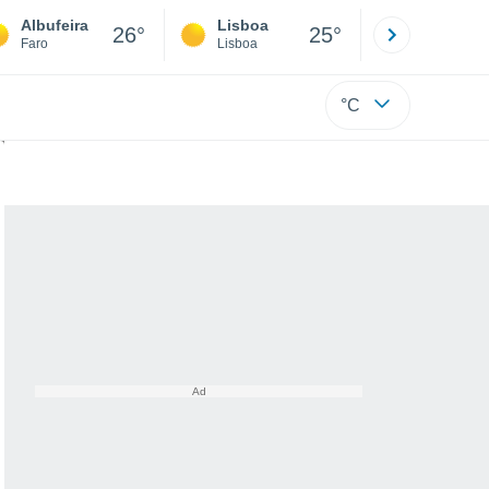
Albufeira
Lisboa
Porto
26°
25°
Faro
Lisboa
Porto
°C