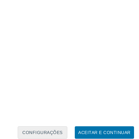
zes o seu peso corporal normal.
rotações por segundo,
submetendo as
 corpos das formigas alongaram-se e a
icar sob tensões equivalentes a
350 vezes
CONFIGURAÇÕES
ACEITAR E CONTINUAR
 explodiram com forças entre
3.400 e 5.000