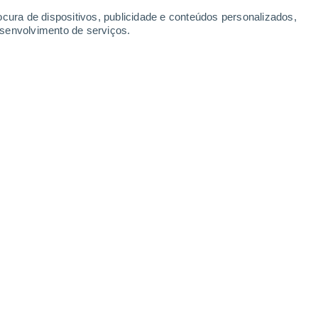
ocura de dispositivos, publicidade e conteúdos personalizados,
esenvolvimento de serviços.
023 11:15
6 min
m objetos várias vezes maiores e mais
las sejam
capazes de suportar cerca de
s objetos por muitos metros
. A força das
oral e a um exoesqueleto muito resistente
ão.