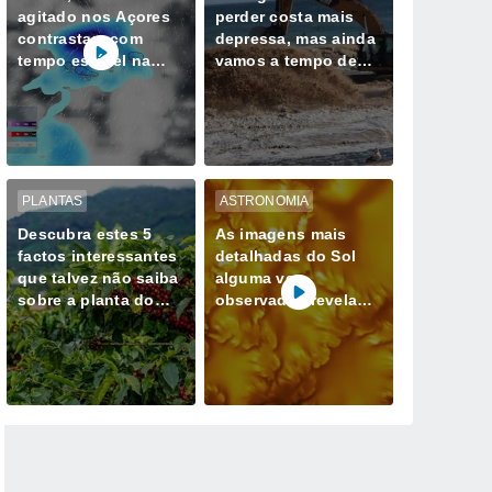
agitado nos Açores
perder costa mais
contrastam com
depressa, mas ainda
tempo estável na
vamos a tempo de
Madeira até quarta-
mudar esse destino
feira, 12 de agosto
PLANTAS
ASTRONOMIA
Descubra estes 5
As imagens mais
factos interessantes
detalhadas do Sol
que talvez não saiba
alguma vez
sobre a planta do
observadas revelam
café
redemoinhos de
energia magnética