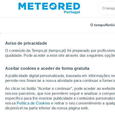
O tempo
Notíc
TODOS
ATUALIDADE
CIÊNCIA
PREVISÃO
ASTRON
Aviso de privacidade
O conteúdo da Tempo.pt (tempo.pt) foi preparado por profissiona
qualidade. Pode aceder a este site através das seguintes opçõe
Aceitar cookies e aceder de forma gratuita
A publicidade digital personalizada, baseada em informações r
permite-nos financiar a nossa atividade para continuar a fornec
Início
Notícias
Ciência
Realizam uma experiênci
Ao clicar no botão "Aceitar e continuar", pode aceder ao websit
nossos parceiros, que nos permitem seguir e analisar o compo
específico para lhe mostrar publicidade e conteúdos persona
Realizam uma experiê
nossa
Política de Cookies
e retirar o seu consentimento a qua
disponível na parte inferior da nossa página web.
determinar o quão for