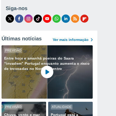
Siga-nos
Últimas notícias
Ver mais informaçāo
PREVISÃO
Entre hoje e amanhã poeiras do Saara
“invadem” Portugal enquanto aumenta o risco
de trovoadas no Norte e Centro
PREVISÃO
ATUALIDADE
Chuva, vento e mar
Portugal está a