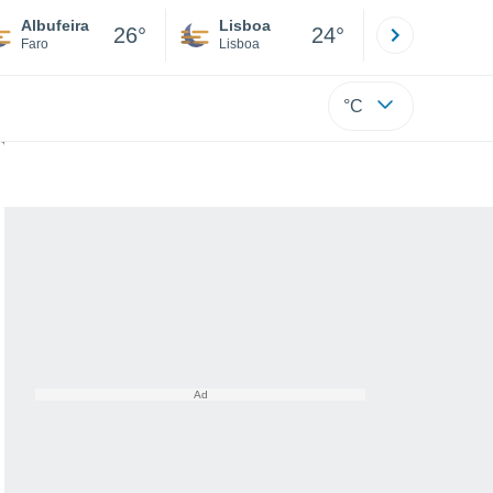
Albufeira
Lisboa
Porto
26°
24°
Faro
Lisboa
Porto
°C