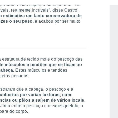
Um valor muito superior ao esperado. “As
eis, realmente incríveis”, disse Castro.
 estimativa um tanto conservadora de
ezes o seu peso
, e acabou por ser muito
estrutura de tecido mole do pescoço das
de músculos e tendões que se fixam ao
cabeça
. Estes músculos e tendões
jetos pesados.
straram que a cabeça, o pescoço e a
cobertos por várias texturas, com
cias ou pêlos a saírem de vários locais
.
atrito entre o pescoço e o exoesqueleto, o
pare do corpo.