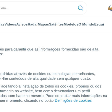
ias
Vídeos
Avisos
Radar
Mapas
Satélites
Modelos
O Mundo
Esqui
OMIA
PLANTAS
LAZER
is para garantir que as informações fornecidas são de alta
s:
ecolhidas através de cookies ou tecnologias semelhantes,
er-lhe conteúdos de alta qualidade sem qualquer custo.
a macabra para determinar o quão fortes são as formigas
e aceitando a instalação de todos os cookies, próprios ou dos
rtamento no website, bem como desenvolver um perfil
lizados com base no mesmo. Pode consultar mais informações na
ncia macabra para
lquer momento, clicando no botão
Definições de cookies
tes são as formigas