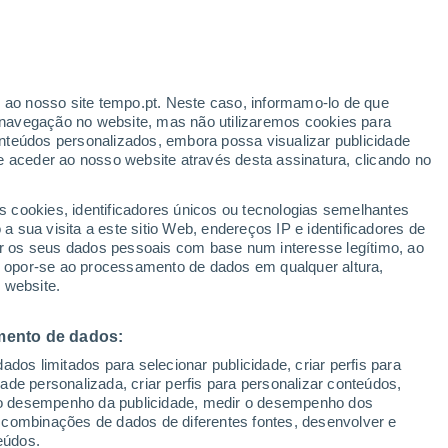
ente por serem uma das espécies mais
 força parecem estar muito longe do que
r ao nosso site tempo.pt. Neste caso, informamo-lo de que
navegação no website, mas não utilizaremos cookies para
nteúdos personalizados, embora possa visualizar publicidade
e aceder ao nosso website através desta assinatura, clicando no
s cookies, identificadores únicos ou tecnologias semelhantes
 sua visita a este sitio Web, endereços IP e identificadores de
r os seus dados pessoais com base num interesse legítimo, ao
ou opor-se ao processamento de dados em qualquer altura,
 website.
mento de dados:
dos limitados para selecionar publicidade, criar perfis para
idade personalizada, criar perfis para personalizar conteúdos,
ir o desempenho da publicidade, medir o desempenho dos
 combinações de dados de diferentes fontes, desenvolver e
eúdos.