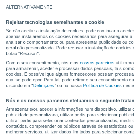
ALTERNATIVAMENTE,
As formigas são conhecidas mundialm
poderosas. Mas as estimativas da sua
Rejeitar tecnologias semelhantes a cookie
podem realmente fazer.
Se não aceitar a instalação de cookies, pode continuar a acede
apenas instalaremos os cookies necessários para assegurar a 
analisar o comportamento ou para apresentar publicidade ou co
geral não personalizada. Pode recusar a instalação de cookies 
botão "Recusar".
Com o seu consentimento, nós e os
nossos parceiros
utilizamo
para armazenar, aceder e processar dados pessoais, tais como a
cookies. É possível que alguns fornecedores possam processa
qual se pode opor. Para tal, pode retirar o seu consentimento 
clicando em “
Definições
” ou na nossa
Política de Cookies
neste
Nós e os nossos parceiros efetuamos o seguinte trata
Armazenar e/ou aceder a informações num dispositivo, utilizar da
publicidade personalizada, utilizar perfis para selecionar public
utilizar perfis para selecionar conteúdos personalizados, med
conteúdos, compreender os públicos através de estatísticas ou
melhorar serviços, utilizar dados limitados para selecionar cont