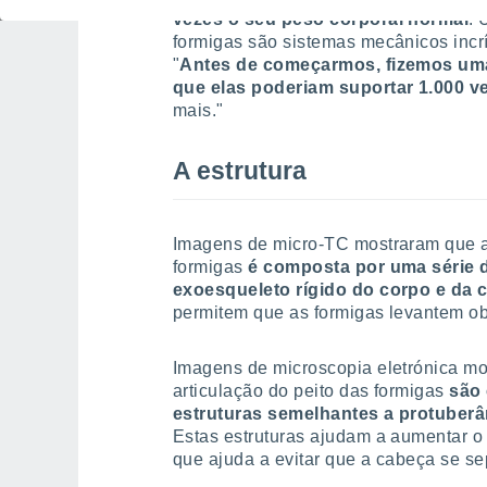
vezes o seu peso corporal normal
. 
formigas são sistemas mecânicos incrív
"
Antes de começarmos, fizemos uma
que elas poderiam suportar 1.000 v
mais."
A estrutura
Imagens de micro-TC mostraram que a 
formigas
é composta por uma série 
exoesqueleto rígido do corpo e da 
permitem que as formigas levantem ob
Imagens de microscopia eletrónica mo
articulação do peito das formigas
são 
estruturas semelhantes a protuberân
Estas estruturas ajudam a aumentar o 
que ajuda a evitar que a cabeça se se