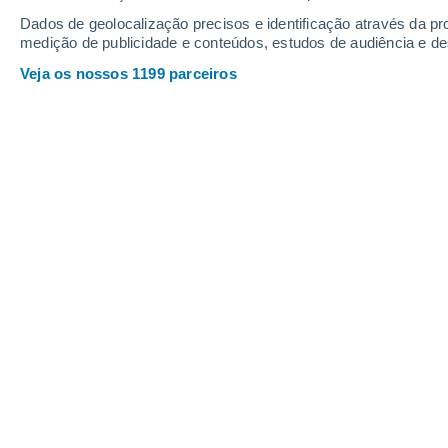
Dados de geolocalização precisos e identificação através da pr
medição de publicidade e conteúdos, estudos de audiência e d
Veja os nossos 1199 parceiros
Quanto peso as formigas podem levantar?
Cindy Fernández
04/12/2
Meteored Argentina
Quantas vezes vimos formigas movere
pesados que elas? Acredita-se que e
cem vezes o seu peso e mover esse
formigas deve-se à sua estrutura corp
que lhes proporciona suporte e proteç