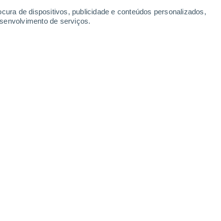
ocura de dispositivos, publicidade e conteúdos personalizados,
esenvolvimento de serviços.
r as temperaturas interiores.
025 20:31
5 min
recordes em todo o mundo, a vida
perigosa em algumas partes de África.
As
ante o dia e retêm esse calor sufocante
, a recarga e, mais importante ainda, a