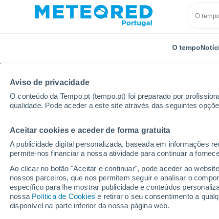
O tempo
Notíc
TODOS
ATUALIDADE
CIÊNCIA
PREVISÃO
ASTRON
Aviso de privacidade
O conteúdo da Tempo.pt (tempo.pt) foi preparado por profissiona
qualidade. Pode aceder a este site através das seguintes opçõe
Aceitar cookies e aceder de forma gratuita
A publicidade digital personalizada, baseada em informações r
permite-nos financiar a nossa atividade para continuar a fornec
Início
Notícias
Ciência
Pintura de telhado para
Ao clicar no botão "Aceitar e continuar", pode aceder ao websit
nossos parceiros, que nos permitem seguir e analisar o compo
específico para lhe mostrar publicidade e conteúdos persona
Pintura de telhado par
nossa
Política de Cookies
e retirar o seu consentimento a qua
disponível na parte inferior da nossa página web.
solução engenhosa qu