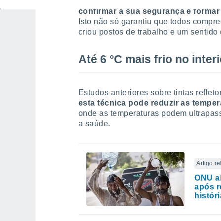
Antes da pintura,
foram realizados w
confirmar a sua segurança e formar 
Isto não só garantiu que todos comp
criou postos de trabalho e um sentido
Até 6 °C mais frio no interi
Estudos anteriores sobre tintas refle
esta técnica pode reduzir as tempera
onde as temperaturas podem ultrapassa
a saúde.
Artigo r
ONU al
após r
histór