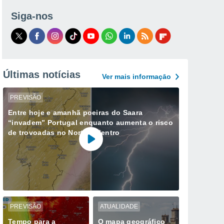
Siga-nos
Últimas notícias
Ver mais informaçāo
PREVISÃO
Entre hoje e amanhã poeiras do Saara
“invadem” Portugal enquanto aumenta o risco
de trovoadas no Norte e Centro
PREVISÃO
ATUALIDADE
Tempo para a
O mapa geográfico