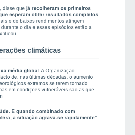
l, disse que
já recolheram os primeiros
que esperam obter resultados completos
mais e de baixos rendimentos atingem
durante o dia e esses episódios estão a
xplicou.
terações climáticas
axa média global
. A Organização
facto de, nas últimas décadas, o aumento
eorológicos extremos se terem tornado
soas em condições vulneráveis são as que
m.
saúde. E quando combinado com
ólera, a situação agrava-se rapidamente”
,