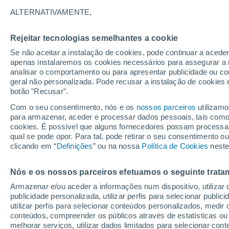
bairros vulneráveis
ALTERNATIVAMENTE,
O calor não é apenas um incómodo. É
Rejeitar tecnologias semelhantes a cookie
agrava ano após ano, especialmente 
Se não aceitar a instalação de cookies, pode continuar a acede
apenas instalaremos os cookies necessários para assegurar a 
perante esta situação sufocante, a ti
analisar o comportamento ou para apresentar publicidade ou co
solução simples e prometedora.
geral não personalizada. Pode recusar a instalação de cookies 
botão "Recusar".
Com o seu consentimento, nós e os
nossos parceiros
utilizamo
para armazenar, aceder e processar dados pessoais, tais como a
cookies. É possível que alguns fornecedores possam processa
qual se pode opor. Para tal, pode retirar o seu consentimento 
clicando em “
Definições
” ou na nossa
Política de Cookies
neste
Nós e os nossos parceiros efetuamos o seguinte trata
Armazenar e/ou aceder a informações num dispositivo, utilizar da
publicidade personalizada, utilizar perfis para selecionar public
utilizar perfis para selecionar conteúdos personalizados, med
conteúdos, compreender os públicos através de estatísticas ou
melhorar serviços, utilizar dados limitados para selecionar cont