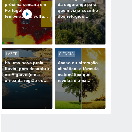
próxima semana em
da segurança para
Portugal:
quem viaja sozinho:
temperaturas voltam
dos refúgios
a subir; máximas na
europeus aos
ordem dos 40 ºC
destinos de maior
regressam ao
risco
continente
LAZER
CIÊNCIA
Há uma nova praia
Acaso ou alteração
fluvial para descobrir
climática: a fórmula
no Algarve (e é a
matemática que
única da região com
revela se uma
Bandeira Azul)
tempestade extrema
já não é natural