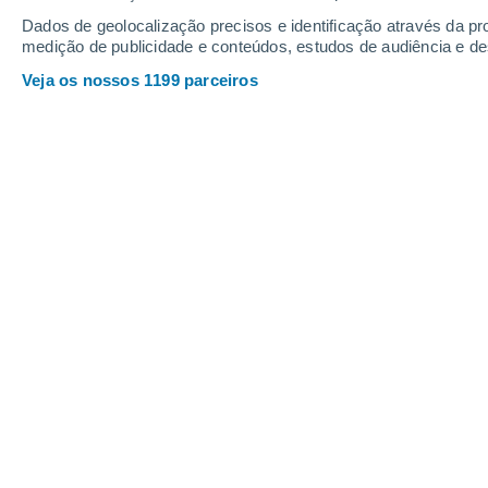
Dados de geolocalização precisos e identificação através da pr
medição de publicidade e conteúdos, estudos de audiência e d
Veja os nossos 1199 parceiros
A tinta é económica e uma solução promissora para reduzi
Cindy Fernández
20/04/2
Meteored Argentina
À medida que as temperaturas batem 
quotidiana torna-se verdadeiramente 
casas transformam-se em fornos dur
durante a noite, dificultando o sono