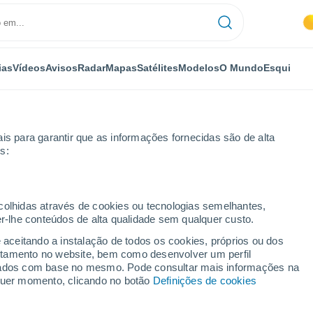
ias
Vídeos
Avisos
Radar
Mapas
Satélites
Modelos
O Mundo
Esqui
OMIA
PLANTAS
LAZER
is para garantir que as informações fornecidas são de alta
s:
ecolhidas através de cookies ou tecnologias semelhantes,
er-lhe conteúdos de alta qualidade sem qualquer custo.
 vencer o calor: a solução engenhosa que melhora a saúde em bairros 
e aceitando a instalação de todos os cookies, próprios ou dos
rtamento no website, bem como desenvolver um perfil
lizados com base no mesmo. Pode consultar mais informações na
a vencer o calor: a
lquer momento, clicando no botão
Definições de cookies
e melhora a saúde em