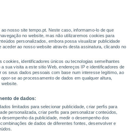
 um problema de saúde pública que se
nas comunidades mais vulneráveis. E,
r ao nosso site tempo.pt. Neste caso, informamo-lo de que
navegação no website, mas não utilizaremos cookies para
nta branca para telhados parece ser uma
nteúdos personalizados, embora possa visualizar publicidade
e aceder ao nosso website através desta assinatura, clicando no
s cookies, identificadores únicos ou tecnologias semelhantes
 sua visita a este sitio Web, endereços IP e identificadores de
r os seus dados pessoais com base num interesse legítimo, ao
ou opor-se ao processamento de dados em qualquer altura,
 website.
mento de dados:
dos limitados para selecionar publicidade, criar perfis para
idade personalizada, criar perfis para personalizar conteúdos,
ir o desempenho da publicidade, medir o desempenho dos
 combinações de dados de diferentes fontes, desenvolver e
eúdos.