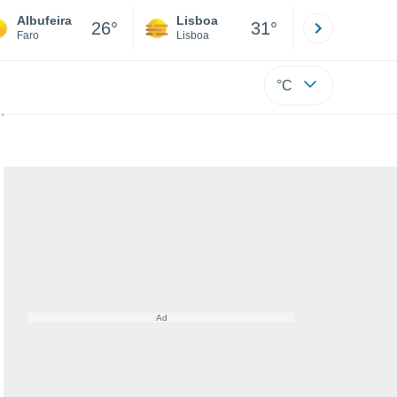
Albufeira
Lisboa
Porto
26°
31°
Faro
Lisboa
Porto
°C
vulneráveis