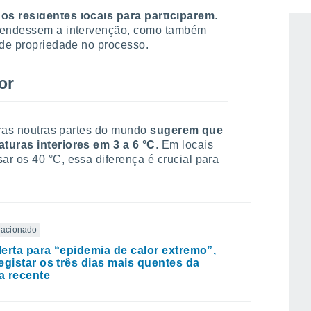
orkshops para explicar o processo,
os residentes locais para participarem
.
reendessem a intervenção, como também
 de propriedade no processo.
or
toras noutras partes do mundo
sugerem que
turas interiores em 3 a 6 °C
. Em locais
r os 40 °C, essa diferença é crucial para
elacionado
erta para “epidemia de calor extremo”,
egistar os três dias mais quentes da
ia recente