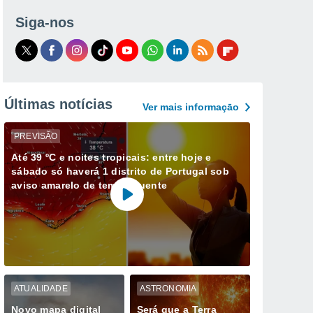
Siga-nos
Últimas notícias
Ver mais informaçāo
PREVISÃO
Até 39 ºC e noites tropicais: entre hoje e
sábado só haverá 1 distrito de Portugal sob
aviso amarelo de tempo quente
ATUALIDADE
ASTRONOMIA
Novo mapa digital
Será que a Terra