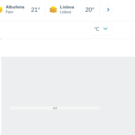
Albufeira
Lisboa
Porto
21°
20°
Faro
Lisboa
Porto
°C
de verão