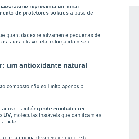
 laboratório representa um sinal
mento de protetores solares
à base de
que quantidades relativamente pequenas de
s raios ultravioleta, reforçando o seu
r: um antioxidante natural
ste composto não se limita apenas à
 gradusol também
pode combater os
ão UV
, moléculas instáveis que danificam as
da pele.
idante, a equipa desenvolveu um teste