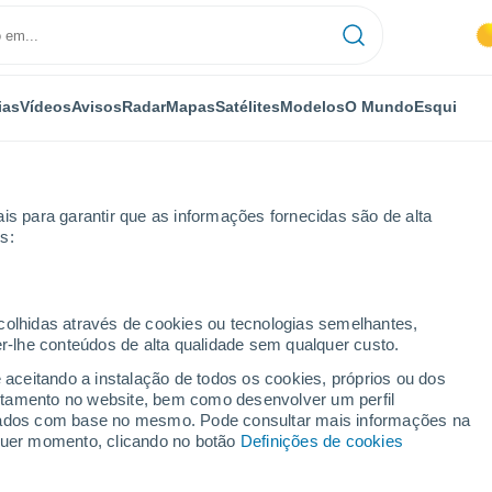
ias
Vídeos
Avisos
Radar
Mapas
Satélites
Modelos
O Mundo
Esqui
OMIA
PLANTAS
LAZER
is para garantir que as informações fornecidas são de alta
s:
ecolhidas através de cookies ou tecnologias semelhantes,
er-lhe conteúdos de alta qualidade sem qualquer custo.
ar está nas bactérias: o ingrediente que pode revolucionar os cremes 
e aceitando a instalação de todos os cookies, próprios ou dos
rtamento no website, bem como desenvolver um perfil
lizados com base no mesmo. Pode consultar mais informações na
olar está nas bactérias:
lquer momento, clicando no botão
Definições de cookies
e revolucionar os cremes