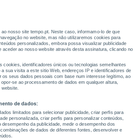
nseguiu produzir gradusol, um composto
smos marinhos, utilizando bactérias
r ao nosso site tempo.pt. Neste caso, informamo-lo de que
navegação no website, mas não utilizaremos cookies para
coberta abre caminho para novos
nteúdos personalizados, embora possa visualizar publicidade
e com propriedades antioxidantes.
e aceder ao nosso website através desta assinatura, clicando no
s cookies, identificadores únicos ou tecnologias semelhantes
 sua visita a este sitio Web, endereços IP e identificadores de
r os seus dados pessoais com base num interesse legítimo, ao
ou opor-se ao processamento de dados em qualquer altura,
 website.
mento de dados:
dos limitados para selecionar publicidade, criar perfis para
idade personalizada, criar perfis para personalizar conteúdos,
ir o desempenho da publicidade, medir o desempenho dos
 combinações de dados de diferentes fontes, desenvolver e
eúdos.