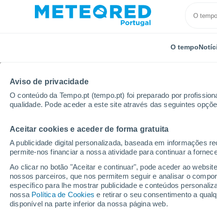
O tempo
Notíc
TODOS
ATUALIDADE
CIÊNCIA
PREVISÃO
ASTRON
Aviso de privacidade
O conteúdo da Tempo.pt (tempo.pt) foi preparado por profissiona
qualidade. Pode aceder a este site através das seguintes opçõe
Aceitar cookies e aceder de forma gratuita
A publicidade digital personalizada, baseada em informações r
permite-nos financiar a nossa atividade para continuar a fornec
Início
Notícias
Ciência
O futuro da proteção sol
Ao clicar no botão "Aceitar e continuar", pode aceder ao websit
nossos parceiros, que nos permitem seguir e analisar o compo
específico para lhe mostrar publicidade e conteúdos persona
O futuro da proteção s
nossa
Política de Cookies
e retirar o seu consentimento a qua
disponível na parte inferior da nossa página web.
o ingrediente que pod