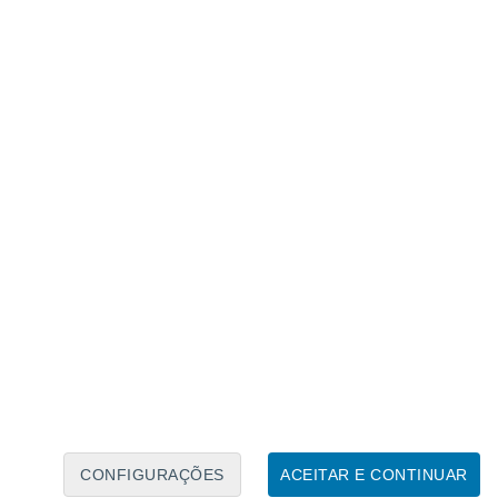
ver a radiação ultravioleta e reduzir os danos
mo os investigadores.
A produção do
penas 45,2 miligramas por litro para 4,2
scalável e sustentável de produzir esta
CONFIGURAÇÕES
ACEITAR E CONTINUAR
or principal do estudo. Ele acrescentou que