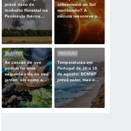
prevê risco de
sobreviverá ao Sol
incêndio florestal na
moribundo? A
Península Ibérica
ciência reescreve o
durante ondas de
último dia do nosso
calor
planeta
PLANTAS
PREVISÃO
As cascas de ovo
Temperaturas em
podem ter uma
Portugal de 10 a 16
segunda vida no seu
de agosto: ECMWF
jardim: eis como as
prevê calor, mas o
utilizar corretamente
Atlântico poderá
com as suas plantas
travar os extremos
de 40°C