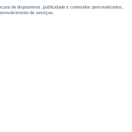
ocura de dispositivos, publicidade e conteúdos personalizados,
esenvolvimento de serviços.
desenvolvimento de protetores solares à base de ingredientes
5/2026 07:17
6 min
mes e loções para se protegerem do sol,
a defesa biológica há milhões de anos
.
uma molécula natural encontrada em ovos