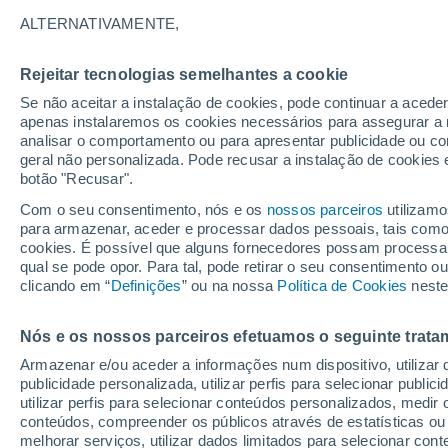
de verão
ALTERNATIVAMENTE,
Uma equipa de cientistas chineses co
Rejeitar tecnologias semelhantes a cookie
natural encontrado em peixes e organi
Se não aceitar a instalação de cookies, pode continuar a acede
apenas instalaremos os cookies necessários para assegurar a 
geneticamente modificadas. Esta des
analisar o comportamento ou para apresentar publicidade ou co
protetores solares mais sustentáveis 
geral não personalizada. Pode recusar a instalação de cookies 
botão "Recusar".
Com o seu consentimento, nós e os
nossos parceiros
utilizamo
para armazenar, aceder e processar dados pessoais, tais como a
cookies. É possível que alguns fornecedores possam processa
qual se pode opor. Para tal, pode retirar o seu consentimento 
clicando em “
Definições
” ou na nossa
Política de Cookies
neste
Nós e os nossos parceiros efetuamos o seguinte trata
Armazenar e/ou aceder a informações num dispositivo, utilizar da
publicidade personalizada, utilizar perfis para selecionar public
utilizar perfis para selecionar conteúdos personalizados, med
conteúdos, compreender os públicos através de estatísticas ou
melhorar serviços, utilizar dados limitados para selecionar cont