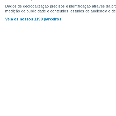
Dados de geolocalização precisos e identificação através da pr
medição de publicidade e conteúdos, estudos de audiência e d
Veja os nossos 1199 parceiros
Cientistas descobriram um sinal promissor para o futuro 
naturais.
Christian Garavaglia
19/0
Meteored Argentina
Enquanto os humanos dependem de cre
alguns peixes utilizam a sua própri
Esta defesa é chamada de gradusol, 