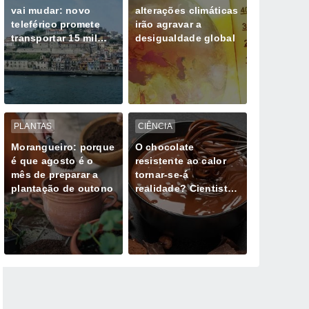
vai mudar: novo
alterações climáticas
teleférico promete
irão agravar a
transportar 15 mil
desigualdade global
pessoas por hora
PLANTAS
CIÊNCIA
Morangueiro: porque
O chocolate
é que agosto é o
resistente ao calor
mês de preparar a
tornar-se-á
plantação de outono
realidade? Cientistas
estão a trabalhar em
chocolates que não
derretem