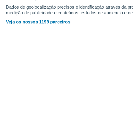
Dados de geolocalização precisos e identificação através da pr
medição de publicidade e conteúdos, estudos de audiência e d
Veja os nossos 1199 parceiros
Um estudo recente aplicado na Região Autónoma dos Açor
concentração de aerossóis.
Hélder Lopes
1
Estudos recentes revelam que os a
frequentemente emitidas junto com os
ter um impacte significativo no clim