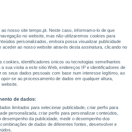
 como os aerossóis suprimem a
uvens, causando o efeito de
r ao nosso site tempo.pt. Neste caso, informamo-lo de que
navegação no website, mas não utilizaremos cookies para
vestigação foram publicados na revista
nteúdos personalizados, embora possa visualizar publicidade
aiba mais aqui!
e aceder ao nosso website através desta assinatura, clicando no
s cookies, identificadores únicos ou tecnologias semelhantes
 sua visita a este sitio Web, endereços IP e identificadores de
r os seus dados pessoais com base num interesse legítimo, ao
ou opor-se ao processamento de dados em qualquer altura,
 website.
mento de dados:
dos limitados para selecionar publicidade, criar perfis para
idade personalizada, criar perfis para personalizar conteúdos,
ir o desempenho da publicidade, medir o desempenho dos
 combinações de dados de diferentes fontes, desenvolver e
eúdos.