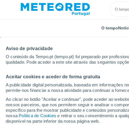
O tempo
Notíc
TODOS
ATUALIDADE
CIÊNCIA
PREVISÃO
ASTRON
Aviso de privacidade
O conteúdo da Tempo.pt (tempo.pt) foi preparado por profissiona
qualidade. Pode aceder a este site através das seguintes opçõe
Aceitar cookies e aceder de forma gratuita
A publicidade digital personalizada, baseada em informações r
permite-nos financiar a nossa atividade para continuar a fornec
Início
Notícias
Ciência
Nuvens mais claras e me
Ao clicar no botão "Aceitar e continuar", pode aceder ao websit
nossos parceiros, que nos permitem seguir e analisar o compo
específico para lhe mostrar publicidade e conteúdos persona
Nuvens mais claras e 
nossa
Política de Cookies
e retirar o seu consentimento a qua
disponível na parte inferior da nossa página web.
novo estudo revela c