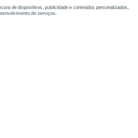
ocura de dispositivos, publicidade e conteúdos personalizados,
esenvolvimento de serviços.
es avalia as nuvens em detalhe, mostrando os efeitos da
3/07/2024 08:00
4 min
erossóis
, partículas minúsculas
 Gases com Efeito de Estufa (GEE),
podem
a do planeta Terra
.
Ao clarear as nuvens,