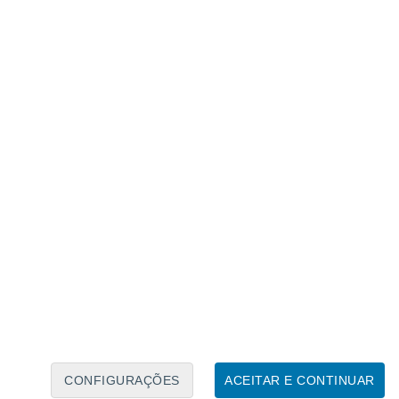
to dos aerossóis nas nuvens aumenta a
 a área das nuvens
. Este fenómeno leva a
olar e, consequentemente, a um efeito de
CONFIGURAÇÕES
ACEITAR E CONTINUAR