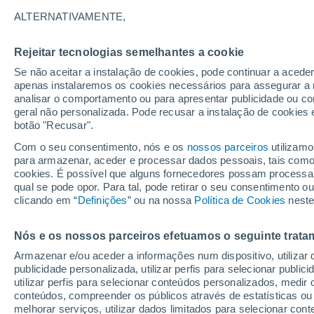
afetam o clima
ALTERNATIVAMENTE,
Investigação na Ilha Graciosa mostra
Rejeitar tecnologias semelhantes a cookie
precipitação e aumentam a área das n
Se não aceitar a instalação de cookies, pode continuar a acede
apenas instalaremos os cookies necessários para assegurar a 
arrefecimento. Os resultados desta in
analisar o comportamento ou para apresentar publicidade ou co
Atmospheric Chemistry and Physics. S
geral não personalizada. Pode recusar a instalação de cookies 
botão "Recusar".
Com o seu consentimento, nós e os
nossos parceiros
utilizamo
para armazenar, aceder e processar dados pessoais, tais como a
cookies. É possível que alguns fornecedores possam processa
qual se pode opor. Para tal, pode retirar o seu consentimento 
clicando em “
Definições
” ou na nossa
Política de Cookies
neste
Nós e os nossos parceiros efetuamos o seguinte trata
Armazenar e/ou aceder a informações num dispositivo, utilizar da
publicidade personalizada, utilizar perfis para selecionar public
utilizar perfis para selecionar conteúdos personalizados, med
conteúdos, compreender os públicos através de estatísticas ou
melhorar serviços, utilizar dados limitados para selecionar cont