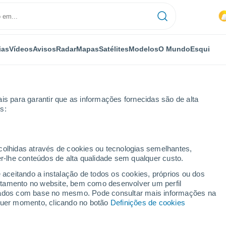
ias
Vídeos
Avisos
Radar
Mapas
Satélites
Modelos
O Mundo
Esqui
OMIA
PLANTAS
LAZER
is para garantir que as informações fornecidas são de alta
s:
ecolhidas através de cookies ou tecnologias semelhantes,
er-lhe conteúdos de alta qualidade sem qualquer custo.
nos precipitação: novo estudo revela como aerossóis poluentes afeta
e aceitando a instalação de todos os cookies, próprios ou dos
rtamento no website, bem como desenvolver um perfil
lizados com base no mesmo. Pode consultar mais informações na
menos precipitação:
lquer momento, clicando no botão
Definições de cookies
omo aerossóis poluentes