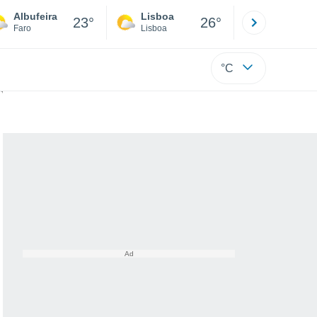
Albufeira
Lisboa
Porto
23°
26°
Faro
Lisboa
Porto
°C
m o clima