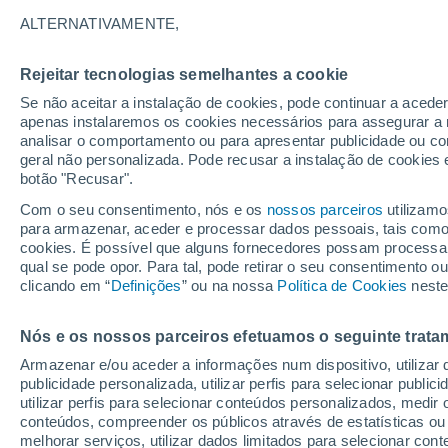
precipitação do Havai
ALTERNATIVAMENTE,
O modo meridional do Pacífico (PMM) 
Rejeitar tecnologias semelhantes a cookie
Pacífico Norte subtropical e tropical o
Se não aceitar a instalação de cookies, pode continuar a acede
apenas instalaremos os cookies necessários para assegurar a 
variabilidade da precipitação no Havai
analisar o comportamento ou para apresentar publicidade ou co
geral não personalizada. Pode recusar a instalação de cookies 
botão "Recusar".
Com o seu consentimento, nós e os
nossos parceiros
utilizamo
para armazenar, aceder e processar dados pessoais, tais como a
cookies. É possível que alguns fornecedores possam processa
qual se pode opor. Para tal, pode retirar o seu consentimento 
clicando em “
Definições
” ou na nossa
Política de Cookies
neste
Nós e os nossos parceiros efetuamos o seguinte trata
Armazenar e/ou aceder a informações num dispositivo, utilizar da
publicidade personalizada, utilizar perfis para selecionar public
utilizar perfis para selecionar conteúdos personalizados, med
conteúdos, compreender os públicos através de estatísticas ou
melhorar serviços, utilizar dados limitados para selecionar cont