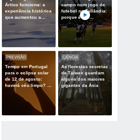
Ártico funciona: a
campo num jogo de
experiência histórica
futebol na Tailândia:
que aumentou a
porque é tão
espessura do gelo
perigoso estar ao ar
em 32 cm
livre durante uma
trovoada
PREVISÃO
CIÊNCIA
Tempo em Portugal
As florestas secretas
para o eclipse solar
de Taiwan guardam
de 12 de agosto:
alguns dos maiores
haverá céu limpo? O
gigantes da Ásia
que esperar e para
onde olhar