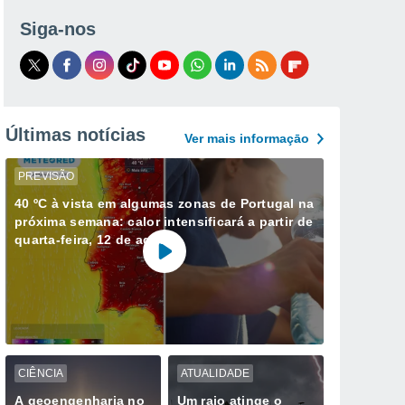
Siga-nos
Últimas notícias
Ver mais informaçāo
PREVISÃO
40 ºC à vista em algumas zonas de Portugal na
próxima semana: calor intensificará a partir de
quarta-feira, 12 de agosto
CIÊNCIA
ATUALIDADE
A geoengenharia no
Um raio atinge o