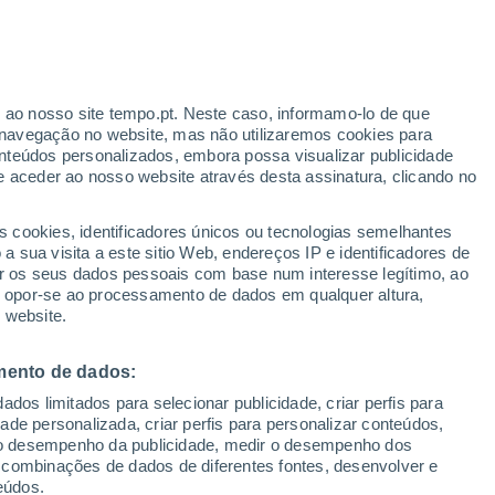
caracteriza as interações ar-mar no
riental. No entanto, a sua influência na
r ao nosso site tempo.pt. Neste caso, informamo-lo de que
navegação no website, mas não utilizaremos cookies para
 continua a ser desconhecida.
nteúdos personalizados, embora possa visualizar publicidade
e aceder ao nosso website através desta assinatura, clicando no
s cookies, identificadores únicos ou tecnologias semelhantes
 sua visita a este sitio Web, endereços IP e identificadores de
r os seus dados pessoais com base num interesse legítimo, ao
ou opor-se ao processamento de dados em qualquer altura,
 website.
mento de dados:
dos limitados para selecionar publicidade, criar perfis para
idade personalizada, criar perfis para personalizar conteúdos,
ir o desempenho da publicidade, medir o desempenho dos
 combinações de dados de diferentes fontes, desenvolver e
eúdos.