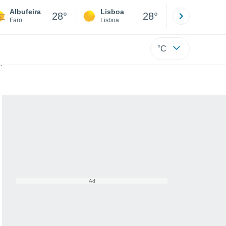
Albufeira
Lisboa
Porto
28°
28°
Faro
Lisboa
Porto
°C
i