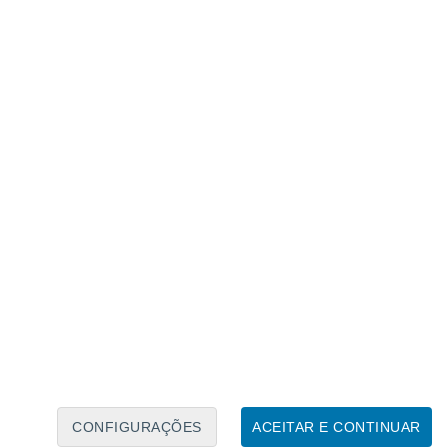
CONFIGURAÇÕES
ACEITAR E CONTINUAR
ilidade da precipitação no inverno, enquanto o PMM