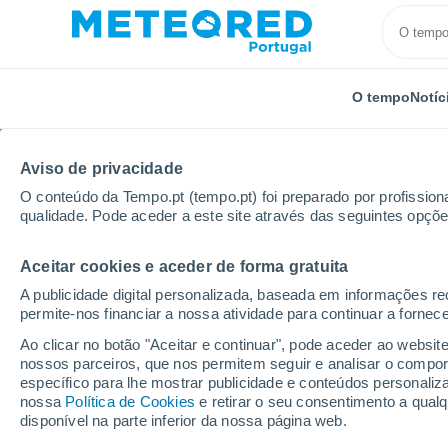
O tempo
Notíc
TODOS
ATUALIDADE
CIÊNCIA
PREVISÃO
ASTRON
Aviso de privacidade
O conteúdo da Tempo.pt (tempo.pt) foi preparado por profissiona
qualidade. Pode aceder a este site através das seguintes opçõe
Aceitar cookies e aceder de forma gratuita
A publicidade digital personalizada, baseada em informações r
permite-nos financiar a nossa atividade para continuar a fornec
Início
Notícias
Ciência
Não se trata apenas do 
Ao clicar no botão "Aceitar e continuar", pode aceder ao websit
nossos parceiros, que nos permitem seguir e analisar o compo
específico para lhe mostrar publicidade e conteúdos persona
Não se trata apenas d
nossa
Política de Cookies
e retirar o seu consentimento a qua
disponível na parte inferior da nossa página web.
fenómeno climático t