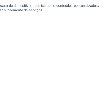
ocura de dispositivos, publicidade e conteúdos personalizados,
esenvolvimento de serviços.
osféricos de grande escala relacionados com o PMM e as suas
ersas escalas temporais.
5/2025 12:01
5 min
(ENSO) tem um impacto significativo no
e dos continentes adjacentes. No entanto,
cientistas atmosféricos da Universidade do
eridional do Pacífico (PMM), outro