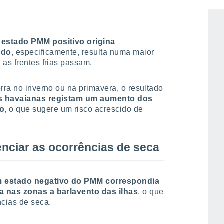
a primavera, afetando particularmente as ilhas do
 estado PMM positivo origina
ado
, especificamente, resulta numa maior
 as frentes frias passam.
rra no inverno ou na primavera, o resultado
as havaianas registam um aumento dos
ão
, o que sugere um risco acrescido de
nciar as ocorrências de seca
 estado negativo do PMM correspondia
a nas zonas a barlavento das ilhas
, o que
cias de seca.