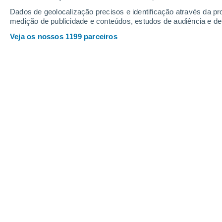
Dados de geolocalização precisos e identificação através da pr
medição de publicidade e conteúdos, estudos de audiência e d
Veja os nossos 1199 parceiros
Este estudo teve como objetivo elucidar os padrões atm
repercussões na dinâmica da precipitação da ilha em div
Joana Campos
14/0
Sabe-se que o El Niño-Oscilação Sul 
clima do Pacífico, incluindo o Havai, 
uma nova investigação conduzida por 
Havai em Manoa revelou que
o Modo M