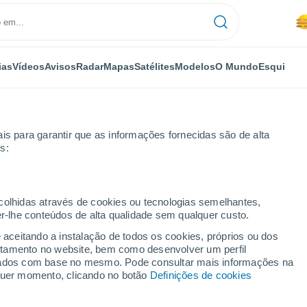
ias
Vídeos
Avisos
Radar
Mapas
Satélites
Modelos
O Mundo
Esqui
OMIA
PLANTAS
LAZER
is para garantir que as informações fornecidas são de alta
s:
ecolhidas através de cookies ou tecnologias semelhantes,
er-lhe conteúdos de alta qualidade sem qualquer custo.
El Niño: novo fenómeno climático tem impacto na precipitação do Hava
e aceitando a instalação de todos os cookies, próprios ou dos
rtamento no website, bem como desenvolver um perfil
lizados com base no mesmo. Pode consultar mais informações na
o El Niño: novo
lquer momento, clicando no botão
Definições de cookies
em impacto na