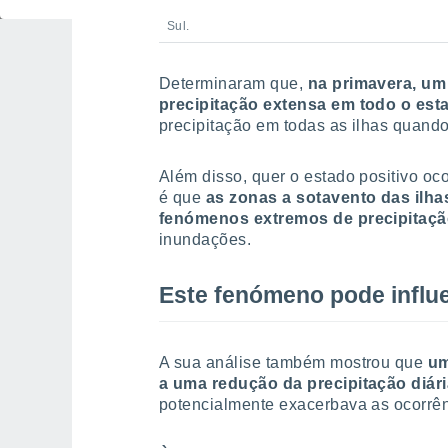
assume um papel fundamental na precipitação d
Sul.
Determinaram que,
na primavera, um
precipitação extensa em todo o est
precipitação em todas as ilhas quando
Além disso, quer o estado positivo oco
é que
as zonas a sotavento das ilh
fenómenos extremos de precipitaç
inundações.
Este fenómeno pode influe
A sua análise também mostrou que
um
a uma redução da precipitação diári
potencialmente exacerbava as ocorrên