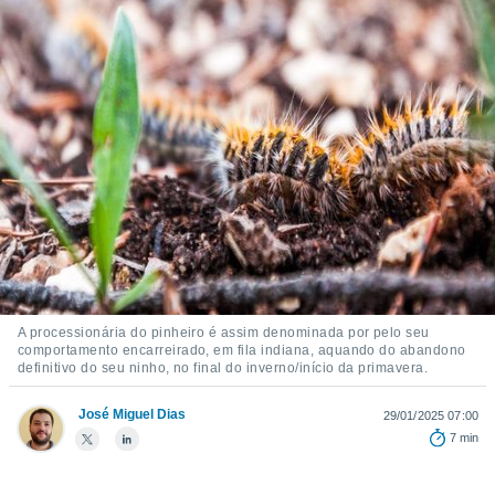
m
 recolhidas
cookies ou
, permite-
ar a nossa
ara
ACEITAR
 fornecer-
E
os de alta
CONTINUAR
sem
sto.
CONFIGURAÇÕES
o botão
ontinuar",
r ao
itando a
A processionária do pinheiro é assim denominada por pelo seu
de todos os
comportamento encarreirado, em fila indiana, aquando do abandono
óprios ou
definitivo do seu ninho, no final do inverno/início da primavera.
parceiros,
rmitem
José Miguel Dias
29/01/2025 07:00
lisar o
nto no
7 min
em como
 um perfil