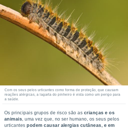
 para
a, utilizar
selecionar
a, criar
personalizar
tilizar
selecionar
dos, medir
nho da
, medir o
o dos
r os
Com os seus pelos urticantes como forma de proteção, que causam
ravés de
reações alérgicas, a lagarta do pinheiro é vista como um perigo para
s ou
a saúde.
s de dados
es fontes,
 e melhorar
Os principais grupos de risco são as
crianças e os
ilizar dados
animais
, uma vez que, no ser humano, os seus pelos
ara
urticantes
podem causar alergias cutâneas, e em