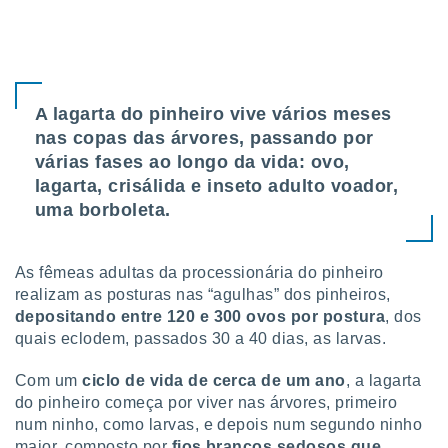
tar a
de cookies,
uar a
osso site
este caso,
lo de que
A lagarta do pinheiro vive vários meses
talaremos
nas copas das árvores, passando por
s para
várias fases ao longo da vida: ovo,
a navegação
lagarta, crisálida e inseto adulto voador,
, mas não
uma borboleta.
s cookies
ar o
nto ou
ntar
As fêmeas adultas da processionária do pinheiro
 ou
realizam as posturas nas “agulhas” dos pinheiros,
depositando entre 120 e 300 ovos por postura
, dos
dos,
quais eclodem, passados 30 a 40 dias, as larvas.
ssa
ublicidade
Com um
ciclo de vida de cerca de um ano
, a lagarta
do pinheiro começa por viver nas árvores, primeiro
ada. Pode
nstalação de
num ninho, como larvas, e depois num segundo ninho
ceder ao
maior, composto por
fios brancos sedosos que