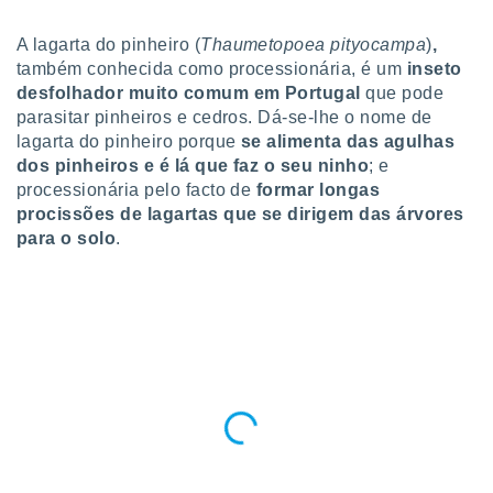
para lhe
licidade e
A lagarta do pinheiro
(
Thaumetopoea pityocampa
)
,
também conhecida como processionária, é um
inseto
ados com
esmo. Pode
desfolhador muito comum em Portugal
que pode
ais
parasitar pinheiros e cedros.
Dá-se-lhe o nome de
s na nossa
lagarta do pinheiro porque
se alimenta das agulhas
 Cookies
e
dos pinheiros e é lá que faz o seu ninho
; e
u
processionária pelo facto de
formar longas
nto a
procissões de lagartas que se dirigem das árvores
omento,
 botão
para o solo
.
de cookies
na parte
nossa
.
IVAMENTE,
as
tes a