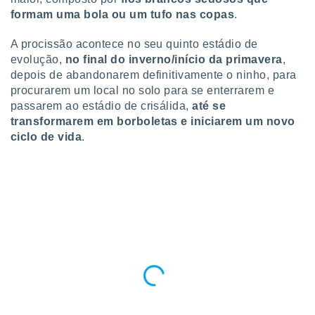
ite através
formam uma bola ou um tufo nas copas
.
atura,
 botão
A procissão acontece no seu quinto estádio de
evolução,
no final do inverno/início da primavera
,
depois de abandonarem definitivamente o ninho, para
nto, nós e
procurarem um local no solo para se enterrarem e
arceiros
passarem ao estádio de crisálida,
até se
cookies,
transformarem em borboletas e iniciarem um novo
ores únicos
ciclo de vida
.
ias
s para
 aceder e
dados
ais como a
 este sitio
eços IP e
ores de
possível
es possam
os seus
oais com
nteresse