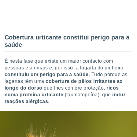
o qual se
ara tal,
 o seu
to ou opor-
essamento
m qualquer
Cobertura urticante constitui perigo para a
ando em “
saúde
 ou na
 Cookies
É nesta fase que existe um maior contacto com
te.
pessoas e animais e, por isso, a lagarta do pinheiro
constituiu um perigo para a saúde
. Tudo porque as
 nossos
lagartas têm uma
cobertura de pêlos irritantes ao
s o
longo do dorso
que lhes confere proteção,
ricos
numa proteína urticante
(taumatopeína), que
induz
o de
reações alérgicas
.
e/ou aceder
ões num
utilizar
ados para
publicidade,