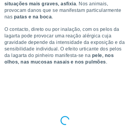
conteúdos.
situações mais graves, asfixia
. Nos animais,
provocam danos que se manifestam particularmente
ção
nas
patas e na boca
.
ão através
O contacto, direto ou por inalação, com os pelos da
de
lagarta pode provocar uma reação alérgica cuja
,
gravidade depende da intensidade da exposição e da
 e
sensibilidade individual.
O efeito urticante dos pelos
dos,
da lagarta do pinheiro manifesta-se na
pele, nos
publicidade
olhos, nas mucosas nasais e nos pulmões
.
s, estudos
a e
mento de
ossos 1199
eiros