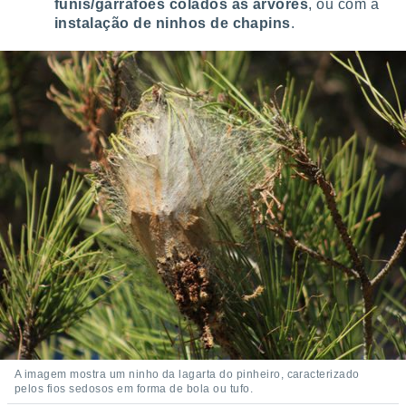
funis/garrafões colados às árvores
, ou com a
instalação de ninhos de chapins
.
A imagem mostra um ninho da lagarta do pinheiro, caracterizado
pelos fios sedosos em forma de bola ou tufo.