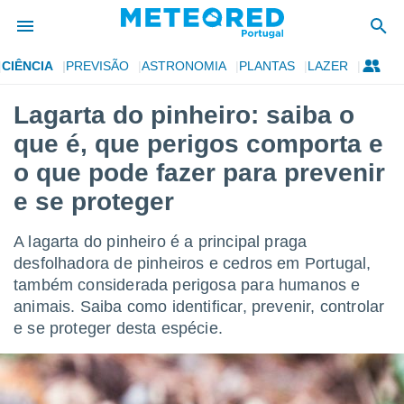
CIÊNCIA
PREVISÃO
ASTRONOMIA
PLANTAS
LAZER
de
Lagarta do pinheiro: saiba o
 da
que é, que perigos comporta e
empo.pt) foi
or
o que pode fazer para prevenir
is para
e se proteger
e as
 fornecidas
 qualidade.
A lagarta do pinheiro é a principal praga
r a este
desfolhadora de pinheiros e cedros em Portugal,
s das
opções:
também considerada perigosa para humanos e
animais. Saiba como identificar, prevenir, controlar
ookies e
e se proteger desta espécie.
 forma
e digital
da,