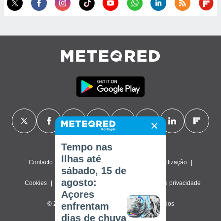
Tempo nas
Ilhas até
Contacto
Sobre nós
FAQ
Termos de utilização
sábado, 15 de
agosto:
Cookies
Política de privacidade
Definições de privacidade
Açores
© 2026 Meteored. Todos os direitos reservados
enfrentam
dias de chuva