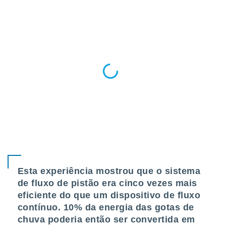
conteúdos.
ção
ão através
de
,
 e
dos,
publicidade
s, estudos
a e
mento de
ossos 1199
eiros
Esta experiência mostrou que o sistema
de fluxo de pistão era cinco vezes mais
eficiente do que um dispositivo de fluxo
contínuo. 10% da energia das gotas de
chuva poderia então ser convertida em