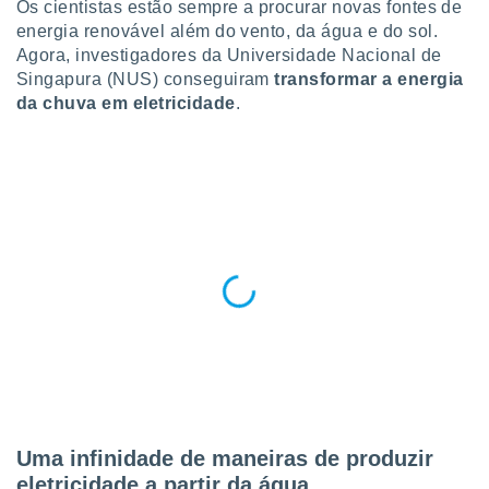
Os cientistas estão sempre a procurar novas fontes de
para lhe
licidade e
energia renovável
além do vento, da água e do sol.
Agora, investigadores da Universidade Nacional de
ados com
Singapura (NUS) conseguiram
transformar a energia
esmo. Pode
da chuva em eletricidade
.
ais
s na nossa
 Cookies
e
u
nto a
omento,
 botão
de cookies
na parte
nossa
.
IVAMENTE,
as
tes a
Uma infinidade de maneiras de produzir
eletricidade a partir da água