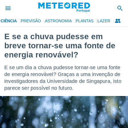
CIÊNCIA
PREVISÃO
ASTRONOMIA
PLANTAS
LAZER
de
E se a chuva pudesse em
 da
breve tornar-se uma fonte de
empo.pt) foi
or
energia renovável?
is para
e as
E se um dia a chuva pudesse tornar-se uma fonte
 fornecidas
 qualidade.
de energia renovável? Graças a uma invenção de
r a este
investigadores da Universidade de Singapura, isto
s das
parece ser possível no futuro.
opções:
ookies e
 forma
e digital
da,