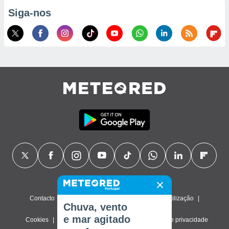
Siga-nos
Contacto
Sobre nós
FAQ
Termos de utilização
Chuva, vento
e mar agitado
Cookies
Política de privacidade
Definições de privacidade