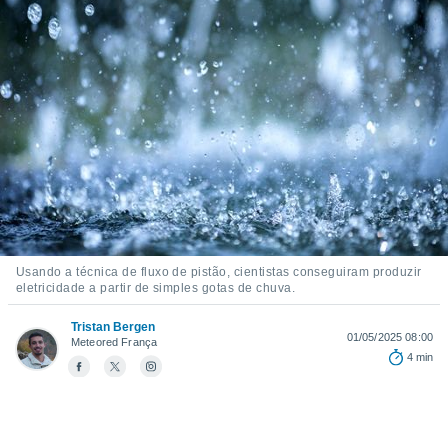
m
 recolhidas
cookies ou
, permite-
ar a nossa
ara
ACEITAR
 fornecer-
E
os de alta
CONTINUAR
sem
sto.
CONFIGURAÇÕES
o botão
ontinuar",
r ao
Usando a técnica de fluxo de pistão, cientistas conseguiram produzir
itando a
eletricidade a partir de simples gotas de chuva.
de todos os
óprios ou
Tristan Bergen
01/05/2025 08:00
parceiros,
Meteored França
4 min
rmitem
lisar o
nto no
em como
 um perfil