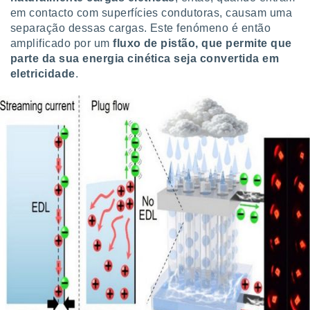
o qual se
em contacto com superfícies condutoras, causam uma
ara tal,
separação dessas cargas. Este fenómeno é então
 o seu
amplificado por um
fluxo de pistão, que permite que
to ou opor-
parte da sua energia cinética seja convertida em
essamento
eletricidade
.
m qualquer
ando em “
 ou na
 Cookies
te.
 nossos
s o
o de
e/ou aceder
ões num
utilizar
ados para
publicidade,