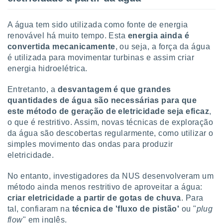
tar a
de cookies,
uar a
A água tem sido utilizada como fonte de energia
osso site
renovável há muito tempo. Esta
energia ainda é
este caso,
convertida mecanicamente
, ou seja, a força da água
lo de que
é utilizada para movimentar turbinas e assim criar
talaremos
energia hidroelétrica.
s para
a navegação
Entretanto, a
desvantagem é que grandes
, mas não
quantidades de água são necessárias para que
s cookies
este método de geração de eletricidade seja eficaz
,
ar o
o que é restritivo. Assim, novas técnicas de exploração
nto ou
da água são descobertas regularmente, como utilizar o
ntar
simples movimento das ondas para produzir
 ou
eletricidade.
dos,
ssa
No entanto, investigadores da NUS desenvolveram um
ublicidade
método ainda menos restritivo de aproveitar a água:
criar eletricidade a partir de gotas de chuva
. Para
ada. Pode
tal, confiaram na
técnica de 'fluxo de pistão'
ou "
plug
nstalação de
flow
" em inglês.
ceder ao