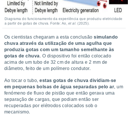
 para
a, utilizar
Diagrama do funcionamento da experiência que produziu eletricidade
selecionar
a partir de gotas de chuva. Fonte: Ao,
et al
. (2025).
a, criar
personalizar
Os cientistas chegaram a esta conclusão
simulando
tilizar
chuva através da utilização de uma agulha que
selecionar
produzia gotas com um tamanho semelhante às
gotas de chuva
. O dispositivo foi então colocado
dos, medir
acima de um tubo de 32 cm de altura e 2 mm de
nho da
diâmetro, feito de um polímero condutor.
, medir o
o dos
Ao tocar o tubo,
estas gotas de chuva dividiam-se
r os
em pequenas bolsas de água separadas pelo ar
, um
ravés de
fenómeno de fluxo de pistão que então gerava uma
s ou
separação de cargas, que podiam então ser
s de dados
recuperadas por elétrodos colocados sob o
es fontes,
mecanismo.
 e melhorar
ilizar dados
ara