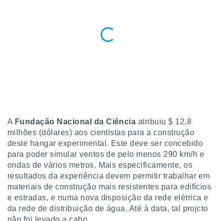
o qual se
ara tal,
 o seu
to ou opor-
essamento
m qualquer
ando em “
 ou na
 Cookies
te.
 nossos
A
Fundação Nacional da Ciência
atribuiu $ 12,8
milhões (dólares) aos cientistas para a construção
s o
deste hangar experimental. Este deve ser concebido
para poder simular ventos de pelo menos 290 km/h e
o de
ondas de vários metros. Mais especificamente, os
resultados da experiência devem permitir trabalhar em
e/ou aceder
materiais de construção mais resistentes para edifícios
ões num
e estradas, e numa nova disposição da rede elétrica e
utilizar
da rede de distribuição de água. Até à data, tal projcto
ados para
publicidade,
não foi levado a cabo.