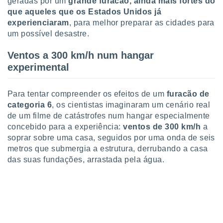
geradas por um
grande furacão,
ainda mais fortes do
ite através
que aqueles que os Estados Unidos já
atura,
experienciaram
, para melhor preparar as cidades para
 botão
um possível desastre.
Ventos a 300 km/h num hangar
nto, nós e
experimental
arceiros
cookies,
ores únicos
Para tentar compreender os efeitos de um
furacão de
ias
categoria 6
, os cientistas imaginaram um cenário real
s para
de um filme de catástrofes num hangar especialmente
 aceder e
dados
concebido para a experiência:
ventos de 300 km/h
a
ais como a
soprar sobre uma casa, seguidos por uma onda de seis
 este sitio
metros que submergia a estrutura, derrubando a casa
eços IP e
das suas fundações, arrastada pela água.
ores de
possível
es possam
os seus
oais com
nteresse