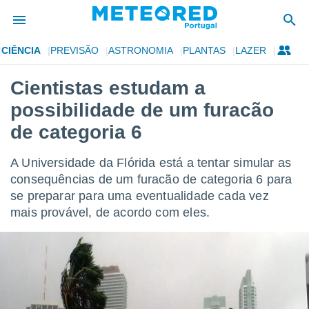
CIÊNCIA
PREVISÃO
ASTRONOMIA
PLANTAS
LAZER
de
Cientistas estudam a
 da
possibilidade de um furacão
empo.pt) foi
or
de categoria 6
is para
e as
A Universidade da Flórida está a tentar simular as
 fornecidas
 qualidade.
consequências de um furacão de categoria 6 para
r a este
se preparar para uma eventualidade cada vez
s das
mais provável, de acordo com eles.
opções:
ookies e
 forma
e digital
da,