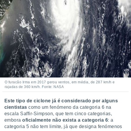
O furacão Irma em 2017 gerou ventos, em média, de 287 km/h e
rajadas de 360 km/h. Fonte: NASA
Este tipo de ciclone já é considerado por alguns
cientistas
como um fenómeno da categoria 6 na
escala Saffir-Simpson, que tem cinco categorias,
embora
oficialmente não exista a categoria 6
: a
categoria 5 não tem limite, já que designa fenómenos