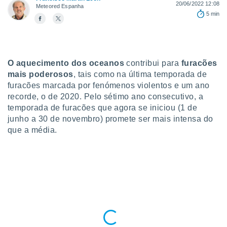
para lhe
20/06/2022 12:08
Meteored Espanha
licidade e
5 min
ados com
esmo. Pode
ais
s na nossa
O aquecimento dos oceanos
contribui para
furacões
 Cookies
e
mais poderosos
, tais como na última temporada de
u
furacões marcada por fenómenos violentos e um ano
nto a
recorde, o de 2020. Pelo sétimo ano consecutivo, a
omento,
temporada de furacões que agora se iniciou (1 de
 botão
junho a 30 de novembro) promete ser mais intensa do
de cookies
na parte
que a média.
nossa
.
IVAMENTE,
as
tes a