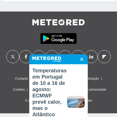
Temperaturas
em Portugal
Contacto
Sobre nós
FAQ
Termos de utilização
de 10 a 16 de
agosto:
Cookies
Política de privacidade
Definições de privacidade
ECMWF
© 2026 Meteored. Todos os direitos reservados
prevê calor,
mas o
Atlântico