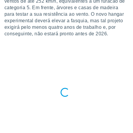
conteúdos.
ventos de até 252 km/h, equivalentes a um furacão de
categoria 5. Em frente, árvores e casas de madeira
para testar a sua resistência ao vento. O novo hangar
ção
experimental deverá elevar a fasquia, mas tal projeto
ão através
exigirá pelo menos quatro anos de trabalho e, por
de
conseguinte, não estará pronto antes de 2026.
,
 e
dos,
publicidade
s, estudos
a e
mento de
ossos 1199
eiros