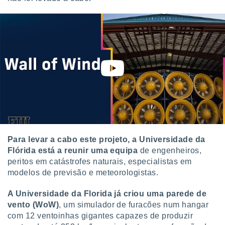
 para
a, utilizar
selecionar
a, criar
personalizar
tilizar
selecionar
dos, medir
nho da
, medir o
o dos
Para levar a cabo este projeto, a Universidade da
r os
Flórida está a reunir uma equipa
de engenheiros,
ravés de
peritos em catástrofes naturais, especialistas em
s ou
modelos de previsão e meteorologistas.
s de dados
es fontes,
A Universidade da Florida já criou uma parede de
 e melhorar
vento (WoW)
, um simulador de furacões num hangar
ilizar dados
com 12 ventoinhas gigantes capazes de produzir
ara