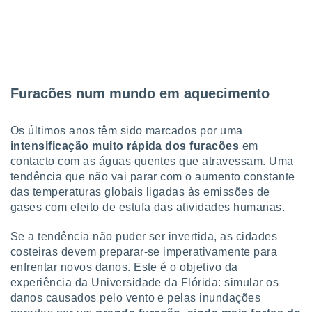
tar a
de cookies,
uar a
osso site
este caso,
lo de que
talaremos
Furacões num mundo em aquecimento
s para
a navegação
Os últimos anos têm sido marcados por uma
, mas não
intensificação muito rápida dos furacões
em
s cookies
contacto com as águas quentes que atravessam. Uma
ar o
nto ou
tendência que não vai parar com o aumento constante
ntar
das temperaturas globais ligadas às emissões de
 ou
gases com efeito de estufa das atividades humanas.
dos,
Se a tendência não puder ser invertida, as cidades
ssa
costeiras devem preparar-se imperativamente para
ublicidade
enfrentar novos danos. Este é o objetivo da
ada. Pode
experiência da Universidade da Flórida: simular os
nstalação de
danos causados pelo vento e pelas inundações
ceder ao