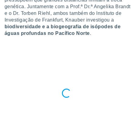
o qual se
genética. Juntamente com a Prof.ª Dr.ª Angelika Brandt
ara tal,
e o Dr. Torben Riehl, ambos também do Instituto de
 o seu
Investigação de Frankfurt, Knauber investigou a
to ou opor-
biodiversidade e a biogeografia de isópodes de
essamento
águas profundas no Pacífico Norte
.
m qualquer
ando em “
 ou na
 Cookies
te.
 nossos
s o
o de
e/ou aceder
ões num
utilizar
ados para
publicidade,