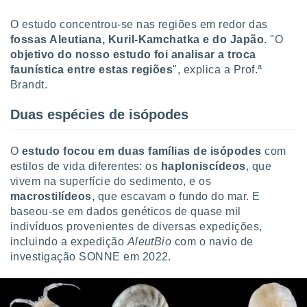
 para
O estudo concentrou-se nas regiões em redor das
a, utilizar
fossas Aleutiana, Kuril-Kamchatka e do Japão
. "O
selecionar
objetivo do nosso estudo foi analisar a troca
faunística entre estas regiões
", explica a Prof.ª
a, criar
Brandt.
personalizar
tilizar
Duas espécies de isópodes
selecionar
dos, medir
O
estudo focou em duas famílias de isópodes
com
nho da
, medir o
estilos de vida diferentes: os
haploniscídeos
, que
o dos
vivem na superfície do sedimento, e os
macrostilídeos
, que escavam o fundo do mar. E
r os
baseou-se em dados genéticos de quase mil
ravés de
indivíduos provenientes de diversas expedições,
s ou
incluindo a expedição
AleutBio
com o navio de
s de dados
es fontes,
investigação SONNE em 2022.
 e melhorar
ilizar dados
ara