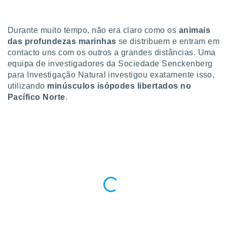
para lhe
licidade e
Durante muito tempo, não era claro como os
animais
ados com
das profundezas marinhas
se distribuem e entram em
esmo. Pode
ais
contacto uns com os outros a grandes distâncias. Uma
s na nossa
equipa de investigadores da Sociedade Senckenberg
 Cookies
e
para Investigação Natural investigou exatamente isso,
u
utilizando
minúsculos isópodes libertados no
nto a
Pacífico Norte
.
omento,
 botão
de cookies
na parte
nossa
.
IVAMENTE,
as
tes a