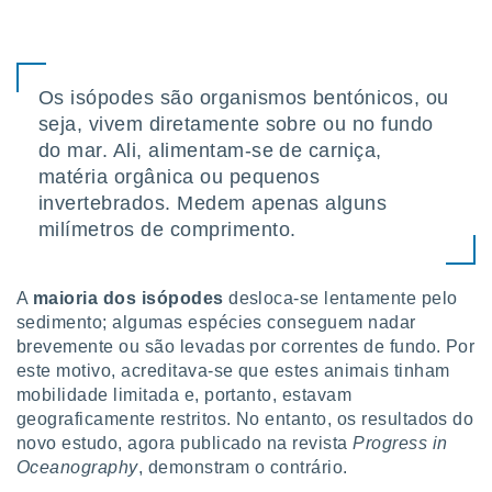
tar a
de cookies,
uar a
osso site
este caso,
Os isópodes são organismos bentónicos, ou
lo de que
seja, vivem diretamente sobre ou no fundo
talaremos
do mar. Ali, alimentam-se de carniça,
s para
matéria orgânica ou pequenos
a navegação
invertebrados. Medem apenas alguns
, mas não
milímetros de comprimento.
s cookies
ar o
nto ou
A
maioria dos
isópodes
desloca-se lentamente pelo
ntar
 ou
sedimento;
algumas espécies conseguem nadar
brevemente ou são levadas por correntes de fundo. Por
dos,
este motivo, acreditava-se que estes animais tinham
ssa
mobilidade limitada e, portanto, estavam
ublicidade
geograficamente restritos. No entanto, os resultados do
novo estudo, agora publicado na revista
Progress in
ada. Pode
nstalação de
Oceanography
, demonstram o contrário.
ceder ao