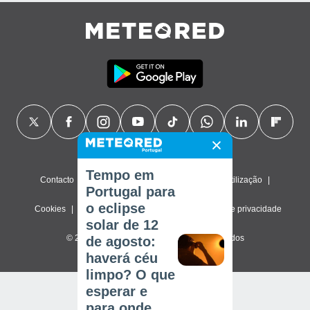
Tempo em
Contacto
Sobre nós
FAQ
Termos de utilização
Portugal para
o eclipse
Cookies
Política de privacidade
Definições de privacidade
solar de 12
© 2026 Meteored. Todos os direitos reservados
de agosto:
haverá céu
limpo? O que
esperar e
para onde