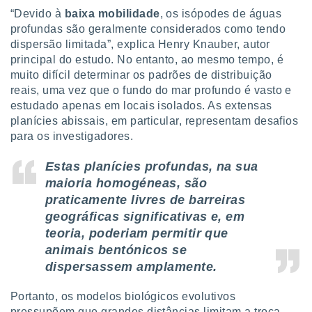
ite através
“Devido à
baixa mobilidade
, os isópodes de águas
atura,
profundas são geralmente considerados como tendo
 botão
dispersão limitada”, explica Henry Knauber, autor
principal do estudo. No entanto, ao mesmo tempo, é
muito difícil determinar os padrões de distribuição
nto, nós e
reais, uma vez que o fundo do mar profundo é vasto e
arceiros
estudado apenas em locais isolados. As extensas
cookies,
planícies abissais, em particular, representam desafios
ores únicos
para os investigadores.
ias
s para
 aceder e
Estas planícies profundas, na sua
dados
maioria homogéneas, são
ais como a
praticamente livres de barreiras
 este sitio
geográficas significativas e, em
eços IP e
ores de
teoria, poderiam permitir que
possível
animais bentónicos se
dispersassem amplamente.
es possam
os seus
oais com
Portanto, os modelos biológicos evolutivos
nteresse
pressupõem que grandes distâncias limitam a troca