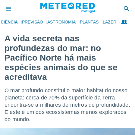
CIÊNCIA
PREVISÃO
ASTRONOMIA
PLANTAS
LAZER
de
A vida secreta nas
 da
profundezas do mar: no
empo.pt) foi
or
Pacífico Norte há mais
is para
espécies animais do que se
e as
 fornecidas
acreditava
 qualidade.
r a este
s das
O mar profundo constitui o maior habitat do nosso
opções:
planeta: cerca de 70% da superfície da Terra
encontra-se a milhares de metros de profundidade.
ookies e
 forma
E este é um dos ecossistemas menos explorados
do mundo.
e digital
da,