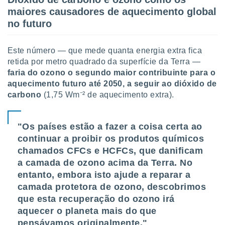
ite através
maiores causadores de aquecimento global
atura,
no futuro
 botão
Este número — que mede quanta energia extra fica
nto, nós e
retida por metro quadrado da superfície da Terra —
arceiros
faria do ozono o segundo maior contribuinte para o
cookies,
aquecimento futuro até 2050, a seguir ao dióxido de
ores únicos
carbono
(1,75 Wm⁻² de aquecimento extra).
ias
s para
 aceder e
"Os países estão a fazer a coisa certa ao
dados
ais como a
continuar a proibir os produtos químicos
 este sitio
chamados CFCs e HCFCs, que danificam
eços IP e
a camada de ozono acima da Terra. No
ores de
entanto, embora isto ajude a reparar a
possível
camada protetora de ozono, descobrimos
es possam
que esta recuperação do ozono irá
os seus
aquecer o planeta mais do que
oais com
pensávamos originalmente."
nteresse