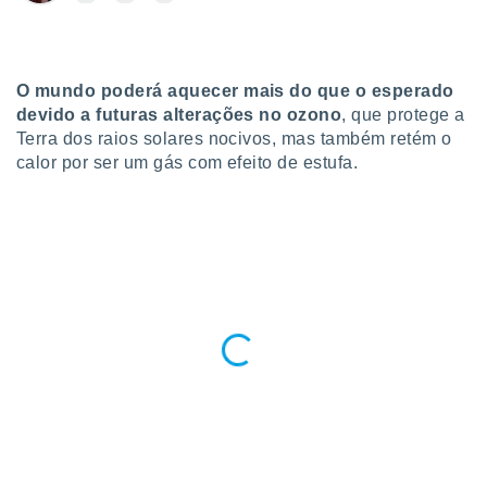
para lhe
licidade e
ados com
esmo. Pode
O mundo poderá aquecer mais do que o esperado
ais
devido a futuras alterações no ozono
, que protege a
s na nossa
Terra dos raios solares nocivos, mas também retém o
 Cookies
e
calor por ser um gás com efeito de estufa.
u
nto a
omento,
 botão
de cookies
na parte
nossa
.
IVAMENTE,
as
tes a