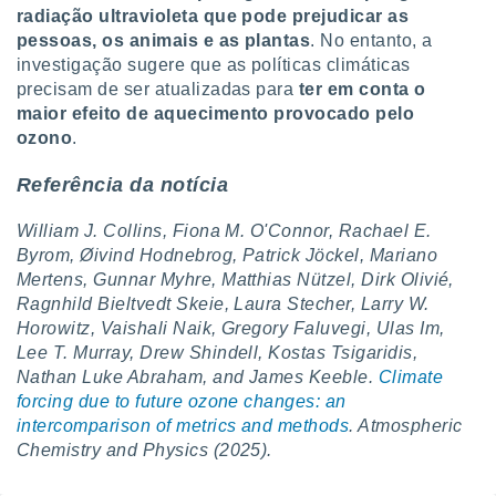
radiação ultravioleta que pode prejudicar as
pessoas, os animais e as plantas
. No entanto, a
investigação sugere que as políticas climáticas
precisam de ser atualizadas para
ter em conta o
maior efeito de aquecimento provocado pelo
ozono
.
Referência da notícia
William J. Collins, Fiona M. O'Connor, Rachael E.
Byrom, Øivind Hodnebrog, Patrick Jöckel, Mariano
Mertens, Gunnar Myhre, Matthias Nützel, Dirk Olivié,
Ragnhild Bieltvedt Skeie, Laura Stecher, Larry W.
Horowitz, Vaishali Naik, Gregory Faluvegi, Ulas Im,
Lee T. Murray, Drew Shindell, Kostas Tsigaridis,
Nathan Luke Abraham, and James Keeble.
Climate
forcing due to future ozone changes: an
intercomparison of metrics and methods
. Atmospheric
Chemistry and Physics (2025).