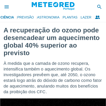
CIÊNCIA
PREVISÃO
ASTRONOMIA
PLANTAS
LAZER
de
A recuperação do ozono pode
 da
desencadear um aquecimento
empo.pt) foi
or
global 40% superior ao
is para
previsto
e as
 fornecidas
 qualidade.
À medida que a camada de ozono recupera,
r a este
intensifica também o aquecimento global. Os
s das
opções:
investigadores prevêem que, até 2050, o ozono
estará logo atrás do dióxido de carbono como fator
ookies e
de aquecimento, anulando muitos dos benefícios
 forma
da proibição dos CFC.
e digital
da,