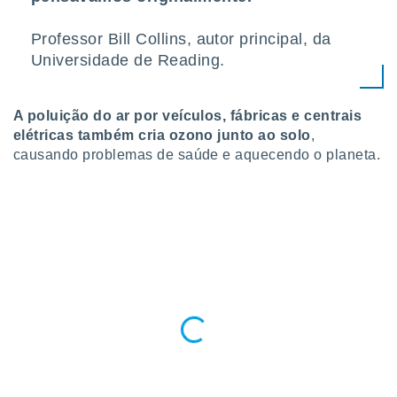
o qual se
ara tal,
Professor Bill Collins, autor principal, da
 o seu
Universidade de Reading.
to ou opor-
essamento
m qualquer
ando em “
A poluição do ar por veículos, fábricas e centrais
 ou na
elétricas também cria ozono junto ao solo
,
causando problemas de saúde e aquecendo o planeta.
 Cookies
te.
 nossos
s o
o de
e/ou aceder
ões num
utilizar
ados para
publicidade,