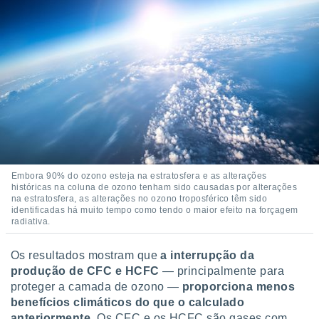
conteúdos.
ção
ão através
de
,
 e
dos,
publicidade
s, estudos
a e
Embora 90% do ozono esteja na estratosfera e as alterações
mento de
históricas na coluna de ozono tenham sido causadas por alterações
na estratosfera, as alterações no ozono troposférico têm sido
identificadas há muito tempo como tendo o maior efeito na forçagem
ossos 1199
radiativa.
eiros
Os resultados mostram que
a interrupção da
produção de CFC e HCFC
— principalmente para
proteger a camada de ozono —
proporciona menos
benefícios climáticos do que o calculado
anteriormente
. Os CFC e os HCFC são gases com