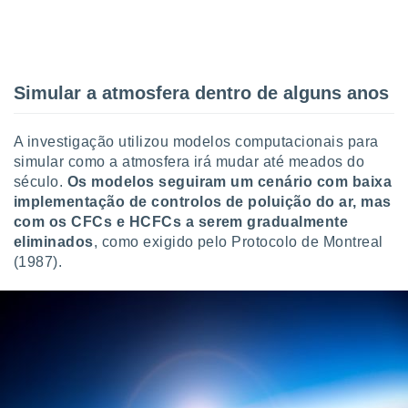
 para
a, utilizar
selecionar
Simular a atmosfera dentro de alguns anos
a, criar
personalizar
tilizar
A investigação utilizou modelos computacionais para
selecionar
simular como a atmosfera irá mudar até meados do
século.
Os modelos seguiram um cenário com baixa
dos, medir
implementação de controlos de poluição do ar, mas
nho da
, medir o
com os CFCs e HCFCs a serem gradualmente
o dos
eliminados
, como exigido pelo Protocolo de Montreal
(1987).
r os
ravés de
s ou
s de dados
es fontes,
 e melhorar
ilizar dados
ara