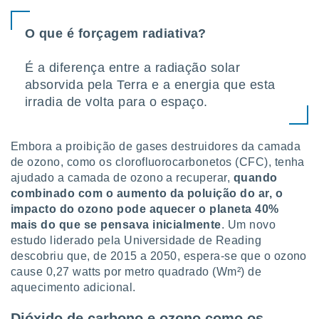
tar a
de cookies,
uar a
O que é forçagem radiativa?
osso site
este caso,
É a diferença entre a radiação solar
lo de que
absorvida pela Terra e a energia que esta
talaremos
irradia de volta para o espaço.
s para
a navegação
, mas não
Embora a proibição de gases destruidores da camada
s cookies
de ozono, como os clorofluorocarbonetos (CFC), tenha
ar o
ajudado a camada de ozono a recuperar,
quando
nto ou
combinado com o aumento da poluição do ar, o
ntar
 ou
impacto do ozono pode aquecer o planeta 40%
mais do que se pensava inicialmente
. Um novo
dos,
estudo liderado pela Universidade de Reading
ssa
descobriu que, de 2015 a 2050, espera-se que o ozono
ublicidade
cause 0,27 watts por metro quadrado (Wm²) de
aquecimento adicional.
ada. Pode
nstalação de
ceder ao
Dióxido de carbono e ozono como os