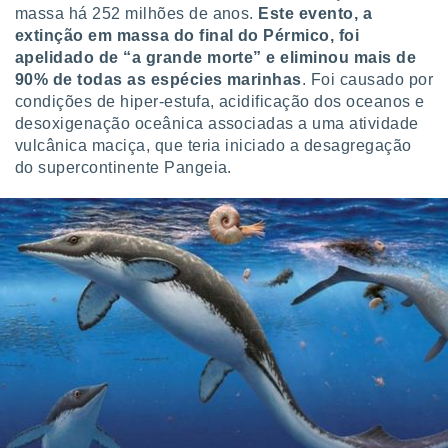
massa há 252 milhões de anos.
Este evento, a
o qual se
ara tal,
extinção em massa do final do Pérmico, foi
 o seu
apelidado de “a grande morte” e eliminou mais de
to ou opor-
90% de todas as espécies marinhas
. Foi causado por
essamento
condições de hiper-estufa, acidificação dos oceanos e
m qualquer
desoxigenação oceânica associadas a uma atividade
ando em “
vulcânica maciça, que teria iniciado a desagregação
 ou na
do supercontinente Pangeia.
 Cookies
te.
 nossos
s o
o de
e/ou aceder
ões num
utilizar
ados para
publicidade,