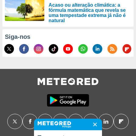
Acaso ou alteração climática: a
fórmula matemática que revela se
uma tempestade extrema já não é
natural
Siga-nos