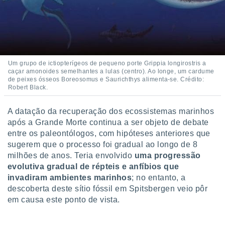
 para
a, utilizar
selecionar
a, criar
personalizar
Um grupo de ictiopterígeos de pequeno porte Grippia longirostris a
caçar amonoides semelhantes a lulas (centro). Ao longe, um cardume
tilizar
de peixes ósseos Boreosomus e Saurichthys alimenta-se. Crédito:
selecionar
Robert Black.
dos, medir
A datação da recuperação dos ecossistemas marinhos
nho da
, medir o
após a Grande Morte continua a ser objeto de debate
o dos
entre os paleontólogos, com hipóteses anteriores que
sugerem que o processo foi gradual ao longo de 8
r os
milhões de anos. Teria envolvido
uma progressão
ravés de
evolutiva gradual de répteis e anfíbios que
s ou
invadiram ambientes marinhos
; no entanto, a
s de dados
es fontes,
descoberta deste sítio fóssil em Spitsbergen veio pôr
 e melhorar
em causa este ponto de vista.
ilizar dados
ara