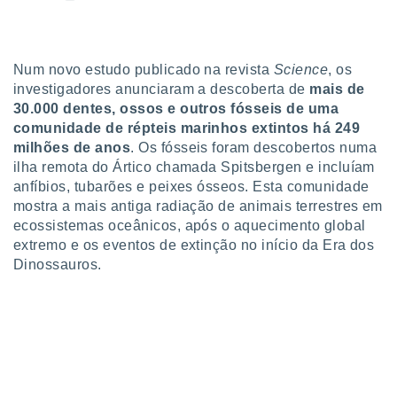
para lhe
licidade e
ados com
Num novo estudo publicado na revista
Science
, os
esmo. Pode
investigadores anunciaram a descoberta de
mais de
ais
s na nossa
30.000 dentes, ossos e outros fósseis de uma
 Cookies
e
comunidade de répteis marinhos extintos há 249
u
milhões de anos
. Os fósseis foram descobertos numa
nto a
ilha remota do Ártico chamada Spitsbergen e incluíam
omento,
anfíbios, tubarões e peixes ósseos. Esta comunidade
 botão
mostra a mais antiga radiação de animais terrestres em
de cookies
na parte
ecossistemas oceânicos, após o aquecimento global
nossa
extremo e os eventos de extinção no início da Era dos
.
Dinossauros.
IVAMENTE,
as
tes a