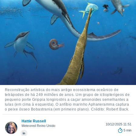
m
 recolhidas
cookies ou
, permite-
ar a nossa
ara
ACEITAR
 fornecer-
E
os de alta
CONTINUAR
sem
sto.
CONFIGURAÇÕES
o botão
ontinuar",
r ao
itando a
Reconstrução artística do mais antigo ecossistema oceânico de
de todos os
tetrápodes de há 249 milhões de anos. Um grupo de ictiopterígeos de
óprios ou
pequeno porte Grippia longirostris a caçar amonoides semelhantes a
parceiros,
lulas (em cima à esquerda). O anfíbio marinho Aphaneramma captura
rmitem
o peixe ósseo Bobastrania (em primeiro plano). Crédito: Robert Back.
lisar o
nto no
Hattie Russell
10/12/2025 11:51
Meteored Reino Unido
em como
5 min
 um perfil