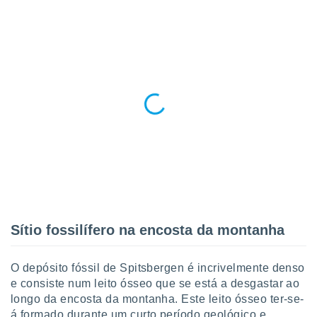
conteúdos.
ção
ão através
de
,
 e
dos,
publicidade
s, estudos
a e
mento de
ossos 1199
Sítio fossilífero na encosta da montanha
eiros
O depósito fóssil de Spitsbergen é incrivelmente denso
e consiste num leito ósseo que se está a desgastar ao
longo da encosta da montanha. Este leito ósseo ter-se-
á formado durante um curto período geológico e