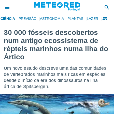
CIÊNCIA
PREVISÃO
ASTRONOMIA
PLANTAS
LAZER
de
30 000 fósseis descobertos
 da
num antigo ecossistema de
empo.pt) foi
or
répteis marinhos numa ilha do
is para
Ártico
e as
 fornecidas
 qualidade.
Um novo estudo descreve uma das comunidades
r a este
de vertebrados marinhos mais ricas em espécies
s das
opções:
desde o início da era dos dinossauros na ilha
ártica de Spitsbergen.
ookies e
 forma
e digital
da,