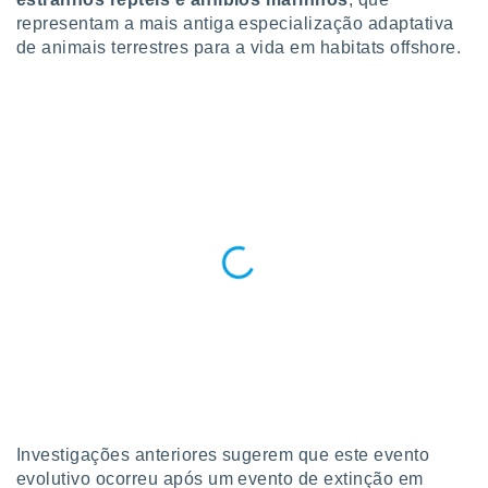
ite através
representam a mais antiga especialização adaptativa
atura,
de animais terrestres para a vida em habitats offshore.
 botão
nto, nós e
arceiros
cookies,
ores únicos
ias
s para
 aceder e
dados
ais como a
 este sitio
eços IP e
ores de
possível
es possam
os seus
Investigações anteriores sugerem que este evento
oais com
evolutivo ocorreu após um evento de extinção em
nteresse