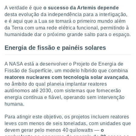
o qual se
A verdade é que
o sucesso da Artemis depende
ara tal,
desta evolução da independência para a interligação,
 o seu
e é aqui que a Lua se tornará o primeiro mundo além
to ou opor-
essamento
da Terra com uma rede elétrica funcional, permitindo à
m qualquer
humanidade dar o próximo grande salto para o espaço.
ando em “
 ou na
Energia de fissão e painéis solares
 Cookies
te.
A NASA está a desenvolver o Projeto de Energia de
Fissão de Superfície, um modelo híbrido que combina
 nossos
reatores nucleares com tecnologia solar avançada
,
no âmbito do qual planeia implantar reatores
s o
autónomos até 2030, com sistemas que fornecerão
o de
energia contínua e fiável, operando sem intervenção
humana.
e/ou aceder
Para atingir este objetivo, os projetos incluem reatores
ões num
utilizar
leves com menos de seis toneladas, com unidades que
ados para
devem gerar pelo menos 40 quilowatts —
o
publicidade,