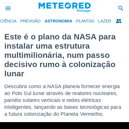
CIÊNCIA
PREVISÃO
ASTRONOMIA
PLANTAS
LAZER
de
Este é o plano da NASA para
 da
instalar uma estrutura
empo.pt) foi
or
multimilionária, num passo
is para
decisivo rumo à colonização
e as
 fornecidas
lunar
 qualidade.
r a este
s das
Descubra como a NASA planeia fornecer energia
opções:
ao Polo Sul lunar através de reatores nucleares,
painéis solares verticais e redes elétricas
ookies e
 forma
inteligentes, lançando as bases tecnológicas para
a futura colonização do Planeta Vermelho.
e digital
da,