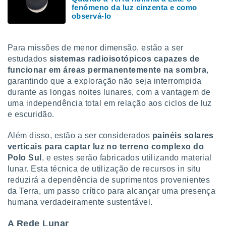
conteúdos.
fenómeno da luz cinzenta e como
observá-lo
ção
ão através
Para missões de menor dimensão, estão a ser
de
estudados
sistemas radioisotópicos capazes de
,
funcionar em áreas permanentemente na sombra
,
 e
garantindo que a exploração não seja interrompida
durante as longas noites lunares, com a vantagem de
dos,
publicidade
uma independência total em relação aos ciclos de luz
s, estudos
e escuridão.
a e
mento de
Além disso, estão a ser considerados
painéis solares
verticais para captar luz no terreno complexo do
ossos 1199
Polo Sul
, e estes serão fabricados utilizando material
eiros
lunar. Esta técnica de utilização de recursos in situ
reduzirá a dependência de suprimentos provenientes
da Terra, um passo crítico para alcançar uma presença
humana verdadeiramente sustentável.
A Rede Lunar