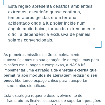
tar a
de cookies,
Esta região apresenta desafios ambientais
uar a
extremos, escuridão quase contínua,
osso site
temperaturas gélidas e um terreno
este caso,
acidentado onde a luz solar incide num
lo de que
talaremos
ângulo muito baixo, tornando extremamente
difícil a dependência exclusiva de painéis
s para
solares convencionais.
a navegação
, mas não
s cookies
As primeiras missões serão completamente
ar o
nto ou
autossuficientes na sua geração de energia, mas para
ntar
missões mais longas e complexas, a NASA irá
 ou
implementar uma estratégia de
energia externa que
permitirá aos módulos de aterragem reduzir o seu
dos,
peso
, libertando espaço crítico para transportar
ssa
instrumentos científicos.
ublicidade
ada. Pode
Esta estratégia requer o desenvolvimento de
nstalação de
infraestruturas flexíveis capazes de suportar operações
ceder ao