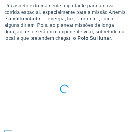
para lhe
Um aspeto extremamente importante para a nova
licidade e
corrida espacial, especialmente para a missão Artemis,
é
a eletricidade
— energia, luz, "corrente", como
ados com
esmo. Pode
alguns diriam. Pois, ao planear missões de longa
ais
duração, este será um componente vital, sobretudo no
s na nossa
local a que pretendem chegar:
o Polo Sul lunar
.
 Cookies
e
u
nto a
omento,
 botão
de cookies
na parte
nossa
.
IVAMENTE,
as
tes a