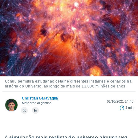
m
 recolhidas
cookies ou
, permite-
ar a nossa
ara
ACEITAR
 fornecer-
E
os de alta
CONTINUAR
sem
sto.
CONFIGURAÇÕES
o botão
ontinuar",
r ao
Uchuu permitirá estudar ao detalhe diferentes instantes e cenários na
história do Universo, ao longo de mais de 13.000 milhões de anos.
itando a
de todos os
Christian Garavaglia
óprios ou
01/10/2021 14:48
Meteored Argentina
parceiros,
3 min
rmitem
lisar o
nto no
em como
 um perfil
A
simulação mais realista do universo alguma vez