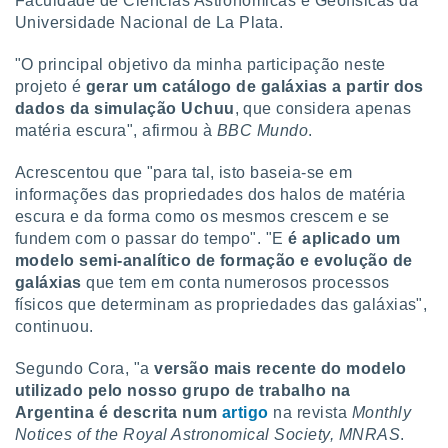
Faculdade de Ciências Astronómicas e Geofísicas da
conteúdos.
Universidade Nacional de La Plata.
ção
"O principal objetivo da minha participação neste
projeto é
gerar um catálogo de galáxias a partir dos
ão através
dados da simulação Uchuu
, que considera apenas
de
,
matéria escura", afirmou à
BBC Mundo
.
 e
Acrescentou que "para tal, isto baseia-se em
dos,
informações das propriedades dos halos de matéria
publicidade
escura e da forma como os mesmos crescem e se
s, estudos
fundem com o passar do tempo". "E
é aplicado um
a e
modelo semi-analítico de formação e evolução de
mento de
galáxias
que tem em conta numerosos processos
físicos que determinam as propriedades das galáxias",
ossos 1199
continuou.
eiros
Segundo Cora, "a
versão mais recente do modelo
utilizado pelo nosso grupo de trabalho na
Argentina é descrita num
artigo
na revista
Monthly
Notices of the Royal Astronomical Society, MNRAS
.