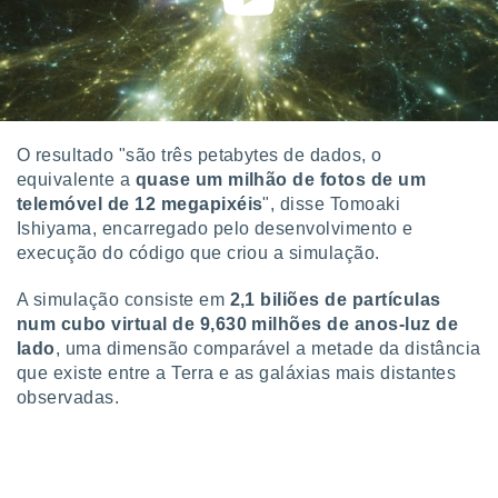
o qual se
ara tal,
 o seu
to ou opor-
essamento
m qualquer
ando em “
O resultado "são três petabytes de dados, o
 ou na
equivalente a
quase um milhão de fotos de um
telemóvel de 12 megapixéis
", disse Tomoaki
 Cookies
te.
Ishiyama, encarregado pelo desenvolvimento e
execução do código que criou a simulação.
 nossos
A simulação consiste em
2,1 biliões de partículas
s o
num cubo virtual de 9,630 milhões de anos-luz de
lado
, uma dimensão comparável a metade da distância
o de
que existe entre a Terra e as galáxias mais distantes
observadas.
e/ou aceder
ões num
utilizar
ados para
publicidade,