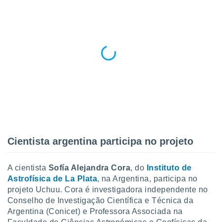
 para
a, utilizar
selecionar
a, criar
personalizar
tilizar
selecionar
dos, medir
nho da
, medir o
o dos
Cientista argentina participa no projeto
r os
ravés de
s ou
A cientista
Sofía Alejandra Cora
, do
Instituto de
s de dados
Astrofísica de La Plata
, na Argentina, participa no
es fontes,
projeto Uchuu. Cora é investigadora independente no
 e melhorar
Conselho de Investigação Científica e Técnica da
ilizar dados
Argentina (Conicet) e Professora Associada na
ara