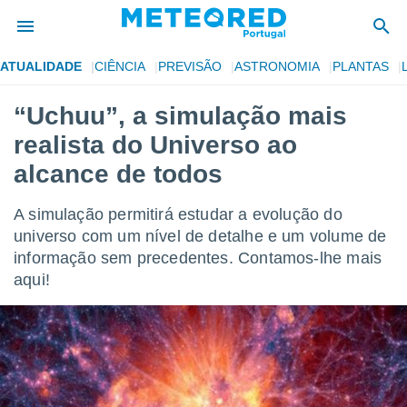
ATUALIDADE
CIÊNCIA
PREVISÃO
ASTRONOMIA
PLANTAS
de
“Uchuu”, a simulação mais
 da
realista do Universo ao
empo.pt) foi
or
alcance de todos
is para
e as
A simulação permitirá estudar a evolução do
 fornecidas
 qualidade.
universo com um nível de detalhe e um volume de
r a este
informação sem precedentes. Contamos-lhe mais
s das
aqui!
opções:
ookies e
 forma
e digital
da,