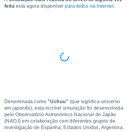
para lhe
feita
está agora disponível
para todos na Internet
.
licidade e
ados com
esmo. Pode
ais
s na nossa
 Cookies
e
u
nto a
omento,
 botão
de cookies
na parte
nossa
.
IVAMENTE,
Denominada como
"Uchuu"
(que significa universo
em japonês), esta incrível simulação foi desenvolvida
pelo Observatório Astronómico Nacional do Japão
as
tes a
(NAOJ) em colaboração com diferentes grupos de
investigação de Espanha, Estados Unidos, Argentina,