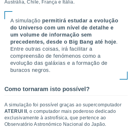
tar a
Austrália, Chile, França e Itália.
de cookies,
uar a
osso site
A simulação
permitirá estudar a evolução
este caso,
do Universo com um nível de detalhe e
lo de que
um volume de informação sem
talaremos
precedentes, desde o Big Bang até hoje
.
s para
Entre outras coisas, irá facilitar a
a navegação
compreensão de fenómenos como a
, mas não
evolução das galáxias e a formação de
s cookies
ar o
buracos negros.
nto ou
ntar
 ou
Como tornaram isto possível?
dos,
ssa
A simulação foi possível graças ao supercomputador
ublicidade
ATERUI II
, o computador mais poderoso dedicado
exclusivamente à astrofísica, que pertence ao
ada. Pode
Observatório Astronómico Nacional do Japão.
nstalação de
ceder ao