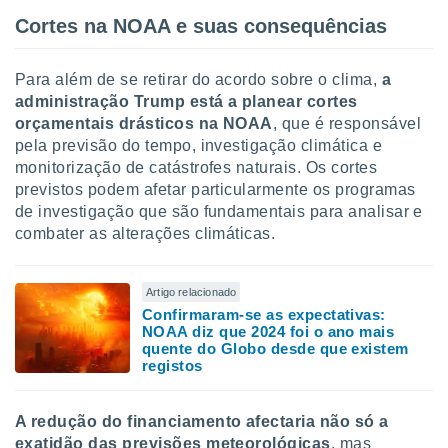
ite através
Cortes na NOAA e suas consequências
atura,
 botão
Para além de se retirar do acordo sobre o clima,
a
administração Trump está a planear cortes
nto, nós e
orçamentais drásticos na NOAA
, que é responsável
arceiros
pela previsão do tempo, investigação climática e
cookies,
monitorização de catástrofes naturais. Os cortes
ores únicos
previstos podem afetar particularmente os programas
ias
de investigação que são fundamentais para analisar e
s para
combater as alterações climáticas.
 aceder e
dados
ais como a
 este sitio
Artigo relacionado
eços IP e
Confirmaram-se as expectativas:
ores de
NOAA diz que 2024 foi o ano mais
quente do Globo desde que existem
possível
registos
es possam
os seus
A redução do financiamento afectaria não só a
oais com
exatidão das previsões meteorológicas
, mas
nteresse