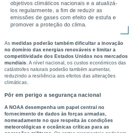
conteúdos.
objetivos climáticos nacionais e a atualizá-
los regularmente, a fim de reduzir as
ção
emissões de gases com efeito de estufa e
promover a proteção do clima.
ão através
de
,
As
medidas poderão também dificultar a inovação
 e
no domínio das energias renováveis e limitar a
dos,
competitividade dos Estados Unidos nos mercados
publicidade
mundiais
. A nível nacional, os custos económicos das
s, estudos
catástrofes naturais poderão também aumentar,
a e
reduzindo a resiliência aos efeitos das alterações
mento de
climáticas.
ossos 1199
Pôr em perigo a segurança nacional
eiros
A NOAA desempenha um papel central no
fornecimento de dados às forças armadas,
nomeadamente no que respeita às condições
meteorológicas e oceânicas críticas para as