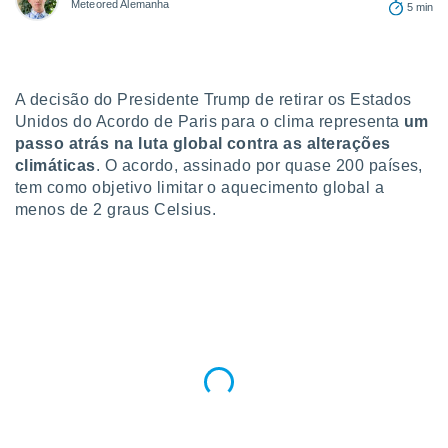
Meteored Alemanha
para lhe
5 min
licidade e
ados com
esmo. Pode
A decisão do Presidente Trump de retirar os Estados
ais
s na nossa
Unidos do Acordo de Paris para o clima representa
um
 Cookies
e
passo atrás na luta global contra as alterações
u
climáticas
. O acordo, assinado por quase 200 países,
nto a
tem como objetivo limitar o aquecimento global a
omento,
menos de 2 graus Celsius.
 botão
de cookies
na parte
nossa
.
IVAMENTE,
as
tes a