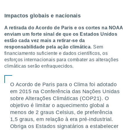
 para
a, utilizar
Impactos globais e nacionais
selecionar
A retirada do Acordo de Paris e os cortes na NOAA
a, criar
enviam um forte sinal de que os Estados Unidos
personalizar
estão cada vez mais a retirar-se da
tilizar
responsabilidade pela ação climática
. Sem
selecionar
financiamento suficiente e dados científicos, os
dos, medir
esforços internacionais para combater as alterações
nho da
climáticas serão enfraquecidos.
, medir o
o dos
O Acordo de Paris para o Clima foi adotado
r os
em 2015 na Conferência das Nações Unidas
ravés de
s ou
sobre Alterações Climáticas (COP21). O
s de dados
objetivo é limitar o aquecimento global a
es fontes,
menos de 2 graus Celsius, de preferência
 e melhorar
1,5 graus, em relação à era pré-industrial.
ilizar dados
ara
Obriga os Estados signatários a estabelecer