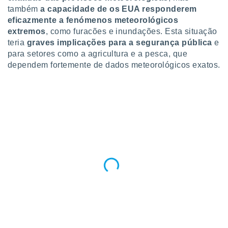
o qual se
também
a capacidade de os EUA responderem
ara tal,
eficazmente a fenómenos meteorológicos
 o seu
extremos
, como furacões e inundações. Esta situação
to ou opor-
teria
graves implicações para a segurança pública
e
essamento
para setores como a agricultura e a pesca, que
m qualquer
dependem fortemente de dados meteorológicos exatos.
ando em “
 ou na
 Cookies
te.
 nossos
s o
o de
e/ou aceder
ões num
utilizar
ados para
publicidade,