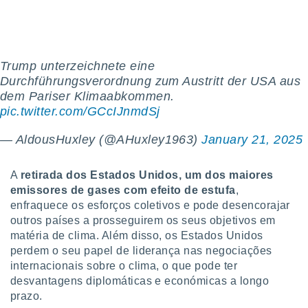
tar a
de cookies,
uar a
osso site
este caso,
Trump unterzeichnete eine
lo de que
Durchführungsverordnung zum Austritt der USA aus
talaremos
dem Pariser Klimaabkommen.
s para
pic.twitter.com/GCcIJnmdSj
a navegação
, mas não
— AldousHuxley (@AHuxley1963)
January 21, 2025
s cookies
ar o
nto ou
A
retirada dos Estados Unidos, um dos maiores
ntar
emissores de gases com efeito de estufa
,
 ou
enfraquece os esforços coletivos e pode desencorajar
outros países a prosseguirem os seus objetivos em
dos,
matéria de clima. Além disso, os Estados Unidos
ssa
perdem o seu papel de liderança nas negociações
ublicidade
internacionais sobre o clima, o que pode ter
ada. Pode
desvantagens diplomáticas e económicas a longo
nstalação de
prazo.
ceder ao