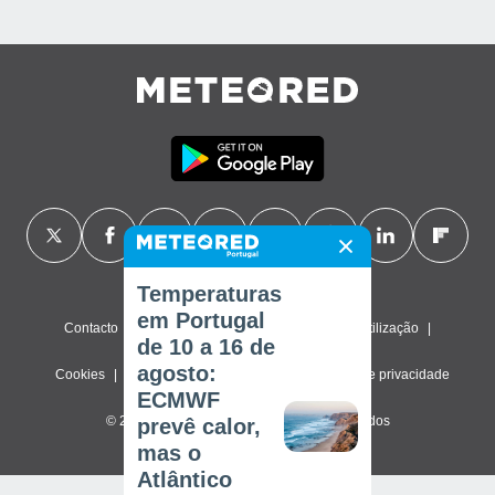
Temperaturas
em Portugal
Contacto
Sobre nós
FAQ
Termos de utilização
de 10 a 16 de
agosto:
Cookies
Política de privacidade
Definições de privacidade
ECMWF
© 2026 Meteored. Todos os direitos reservados
prevê calor,
mas o
Atlântico