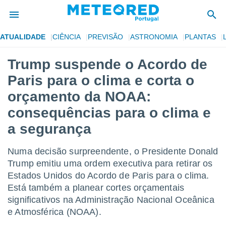
ATUALIDADE
CIÊNCIA
PREVISÃO
ASTRONOMIA
PLANTAS
de
Trump suspende o Acordo de
 da
Paris para o clima e corta o
empo.pt) foi
or
orçamento da NOAA:
is para
consequências para o clima e
e as
 fornecidas
a segurança
 qualidade.
r a este
s das
Numa decisão surpreendente, o Presidente Donald
opções:
Trump emitiu uma ordem executiva para retirar os
Estados Unidos do Acordo de Paris para o clima.
ookies e
 forma
Está também a planear cortes orçamentais
significativos na Administração Nacional Oceânica
e digital
e Atmosférica (NOAA).
da,