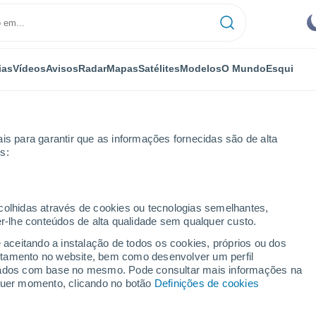
ias
Vídeos
Avisos
Radar
Mapas
Satélites
Modelos
O Mundo
Esqui
NOMIA
PLANTAS
LAZER
is para garantir que as informações fornecidas são de alta
s:
ecolhidas através de cookies ou tecnologias semelhantes,
er-lhe conteúdos de alta qualidade sem qualquer custo.
ar natural do Japão que são fáceis de integrar na vida quotidiana
e aceitando a instalação de todos os cookies, próprios ou dos
rtamento no website, bem como desenvolver um perfil
lizados com base no mesmo. Pode consultar mais informações na
ar natural do Japão que
lquer momento, clicando no botão
Definições de cookies
 na vida quotidiana