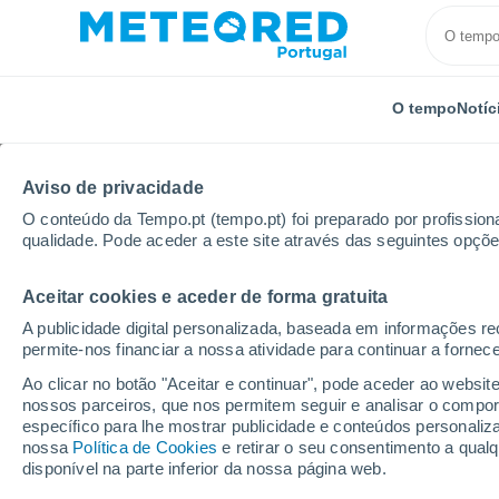
O tempo
Notíc
TODOS
ATUALIDADE
CIÊNCIA
PREVISÃO
ASTRO
Aviso de privacidade
O conteúdo da Tempo.pt (tempo.pt) foi preparado por profissiona
qualidade. Pode aceder a este site através das seguintes opçõe
Aceitar cookies e aceder de forma gratuita
A publicidade digital personalizada, baseada em informações r
permite-nos financiar a nossa atividade para continuar a fornec
Início
Notícias
Atualidade
Tendências de bem-est
Ao clicar no botão "Aceitar e continuar", pode aceder ao websit
nossos parceiros, que nos permitem seguir e analisar o compo
específico para lhe mostrar publicidade e conteúdos persona
Tendências de bem-est
nossa
Política de Cookies
e retirar o seu consentimento a qua
disponível na parte inferior da nossa página web.
são fáceis de integrar