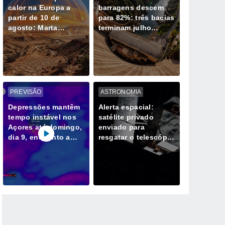
calor na Europa a
barragens descem
partir de 10 de
para 82%: três bacias
agosto: Marta
terminam julho
Godinho aponta os
abaixo da média
possíveis efeitos em
Portugal
PREVISÃO
ASTRONOMIA
Depressões mantêm
Alerta espacial:
tempo instável nos
satélite privado
Açores até domingo,
enviado para
dia 9, enquanto a
resgatar o telescópio
Madeira continuará
Swift da NASA está a
sob domínio do
girar sem controlo
anticiclone