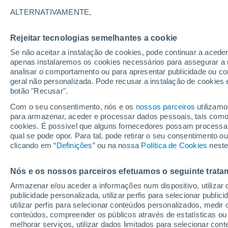
ALTERNATIVAMENTE,
Leia sobre algumas “tendências quent
em que a natureza desempenha o papel
Rejeitar tecnologias semelhantes a cookie
Se não aceitar a instalação de cookies, pode continuar a acede
apenas instalaremos os cookies necessários para assegurar a 
analisar o comportamento ou para apresentar publicidade ou co
geral não personalizada. Pode recusar a instalação de cookies 
botão "Recusar".
Com o seu consentimento, nós e os
nossos parceiros
utilizamo
para armazenar, aceder e processar dados pessoais, tais como a
cookies. É possível que alguns fornecedores possam processa
qual se pode opor. Para tal, pode retirar o seu consentimento 
clicando em “
Definições
” ou na nossa
Política de Cookies
neste
Nós e os nossos parceiros efetuamos o seguinte trata
Armazenar e/ou aceder a informações num dispositivo, utilizar da
publicidade personalizada, utilizar perfis para selecionar public
utilizar perfis para selecionar conteúdos personalizados, med
conteúdos, compreender os públicos através de estatísticas ou
melhorar serviços, utilizar dados limitados para selecionar cont