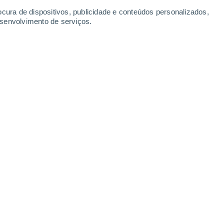
ocura de dispositivos, publicidade e conteúdos personalizados,
esenvolvimento de serviços.
as existem banhos em muitas partes do mundo.
6/2025 20:06
6 min
frequentemente, especialmente quando as
espeitam o ambiente.
is tendências de bem-estar do Japão
que
 base nos resultados do JR Pass que
ara a vida quotidiana
.