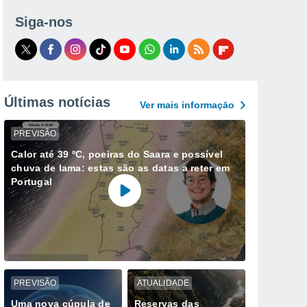
Siga-nos
Últimas notícias
Ver mais informaçāo
PREVISÃO
Calor até 39 ºC, poeiras do Saara e possível
chuva de lama: estas são as datas a reter em
Portugal
PREVISÃO
ATUALIDADE
Uma nova cúpula de
Reservas das