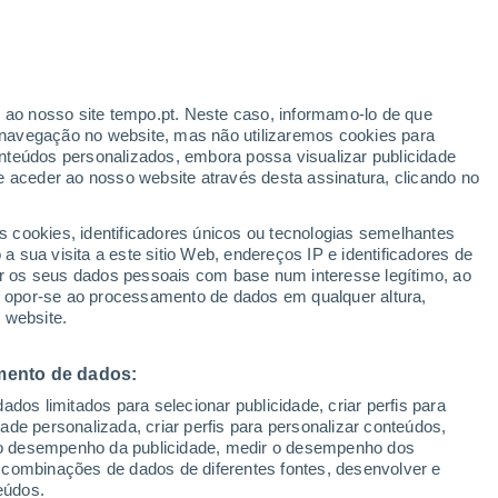
es” do Japão para a saúde e o bem-estar
 principal.
r ao nosso site tempo.pt. Neste caso, informamo-lo de que
navegação no website, mas não utilizaremos cookies para
nteúdos personalizados, embora possa visualizar publicidade
e aceder ao nosso website através desta assinatura, clicando no
s cookies, identificadores únicos ou tecnologias semelhantes
 sua visita a este sitio Web, endereços IP e identificadores de
r os seus dados pessoais com base num interesse legítimo, ao
ou opor-se ao processamento de dados em qualquer altura,
 website.
mento de dados:
dos limitados para selecionar publicidade, criar perfis para
idade personalizada, criar perfis para personalizar conteúdos,
ir o desempenho da publicidade, medir o desempenho dos
 combinações de dados de diferentes fontes, desenvolver e
eúdos.