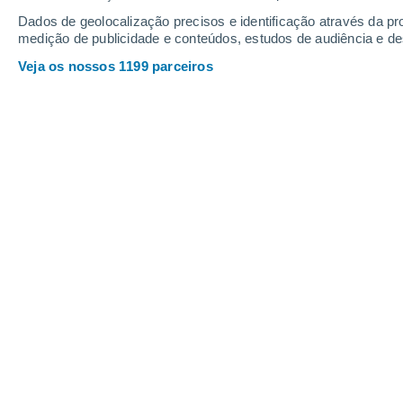
Dados de geolocalização precisos e identificação através da pr
medição de publicidade e conteúdos, estudos de audiência e d
Veja os nossos 1199 parceiros
Onsen refere-se a fontes termais ou banhos no Japão, m
Clarissa Wright
04/0
Meteored Reino Unido
O bem-estar e a natureza coincidem 
práticas estão ligadas à natureza e r
Apresentamos algumas das
principa
utilizam e respeitam a natureza
, com
podem ser facilmente transferidos p