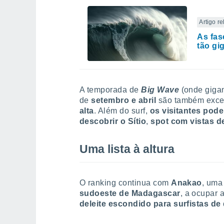
Artigo r
As fas
tão gi
A temporada de
Big Wave
(onde giga
de
setembro e abril
são também exce
alta
. Além do surf,
os visitantes pod
descobrir o Sítio
,
spot com vistas de
Uma lista à altura
O ranking continua com
Anakao
, um
sudoeste de Madagascar
, a ocupar 
deleite escondido para surfistas de