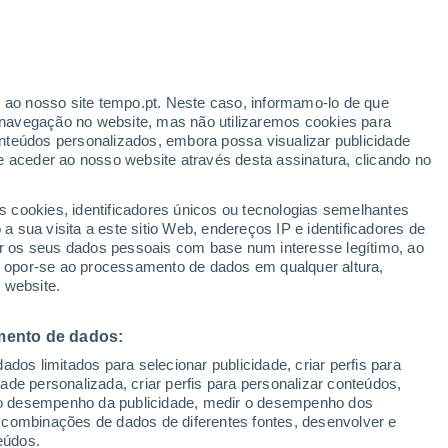
uma oportunidade de apanhar uma boa
ra conectar-se com a água. E que sorte
r ao nosso site tempo.pt. Neste caso, informamo-lo de que
navegação no website, mas não utilizaremos cookies para
lhor spot para praticar surf do planeta.
nteúdos personalizados, embora possa visualizar publicidade
e aceder ao nosso website através desta assinatura, clicando no
s cookies, identificadores únicos ou tecnologias semelhantes
 sua visita a este sitio Web, endereços IP e identificadores de
r os seus dados pessoais com base num interesse legítimo, ao
ou opor-se ao processamento de dados em qualquer altura,
 website.
mento de dados:
dos limitados para selecionar publicidade, criar perfis para
idade personalizada, criar perfis para personalizar conteúdos,
ir o desempenho da publicidade, medir o desempenho dos
 combinações de dados de diferentes fontes, desenvolver e
eúdos.