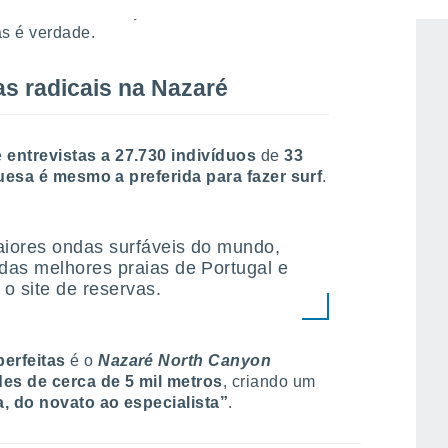
stinos do mundo para surfar
,
Nazaré
é o
 é verdade.
s radicais na Nazaré
e
entrevistas a 27.730 indivíduos
de
33
uesa é mesmo a preferida para fazer surf
.
aiores ondas surfáveis do mundo,
as melhores praias de Portugal e
 site de reservas.
erfeitas
é o
Nazaré North Canyon
es de cerca de 5 mil metros
, criando um
a, do novato ao especialista”
.