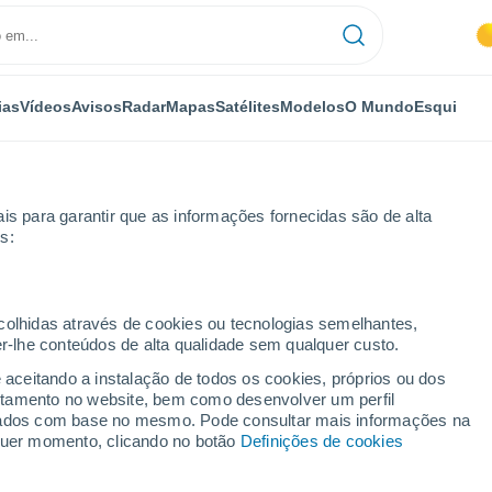
ias
Vídeos
Avisos
Radar
Mapas
Satélites
Modelos
O Mundo
Esqui
NOMIA
PLANTAS
LAZER
is para garantir que as informações fornecidas são de alta
s:
ecolhidas através de cookies ou tecnologias semelhantes,
er-lhe conteúdos de alta qualidade sem qualquer custo.
ni-vos: descobrimos quais os melhores destinos de surf (e Portugal lid
e aceitando a instalação de todos os cookies, próprios ou dos
rtamento no website, bem como desenvolver um perfil
lizados com base no mesmo. Pode consultar mais informações na
ni-vos: descobrimos
lquer momento, clicando no botão
Definições de cookies
inos de surf (e Portugal