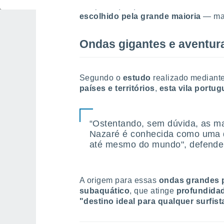
comprovar) é que,
entre todos os de
escolhido pela grande maioria
— mas
Ondas gigantes e aventura
Segundo o
estudo
realizado mediant
países e territórios
,
esta vila portug
“Ostentando, sem dúvida, as m
Nazaré é conhecida como uma d
até mesmo do mundo", defende o
A origem para essas
ondas grandes p
subaquático
, que atinge
profundidad
"destino ideal para qualquer surfist