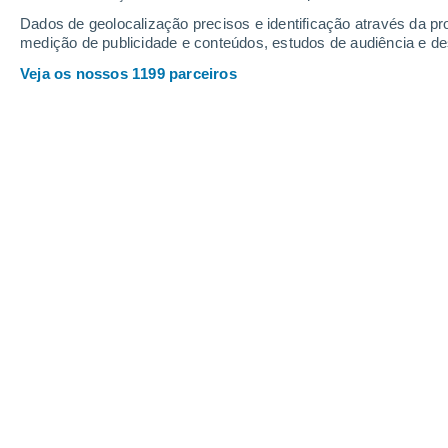
Dados de geolocalização precisos e identificação através da pr
medição de publicidade e conteúdos, estudos de audiência e d
Veja os nossos 1199 parceiros
Descubra quais são.
Rita Caeiro
19/07/2024 08
Verão, inverno, chuva ou sol
. Seja q
ano
, já
não consegue sair de cima 
continuar a ler este artigo. E se não f
também. Daqui a uns tempos pode tor