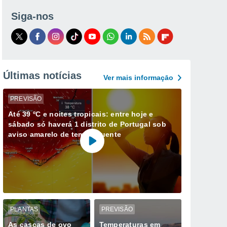
Siga-nos
Últimas notícias
Ver mais informaçāo
PREVISÃO
Até 39 ºC e noites tropicais: entre hoje e
sábado só haverá 1 distrito de Portugal sob
aviso amarelo de tempo quente
PLANTAS
PREVISÃO
As cascas de ovo
Temperaturas em