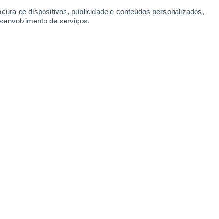
ocura de dispositivos, publicidade e conteúdos personalizados,
esenvolvimento de serviços.
:00
7 min
ual for o
estado do tempo
ou
época do
da prancha
? Então, tem mesmo de
or esse tipo de pessoa, o melhor é fazê-lo,
nar-se um fã deste desporto, quem sabe?