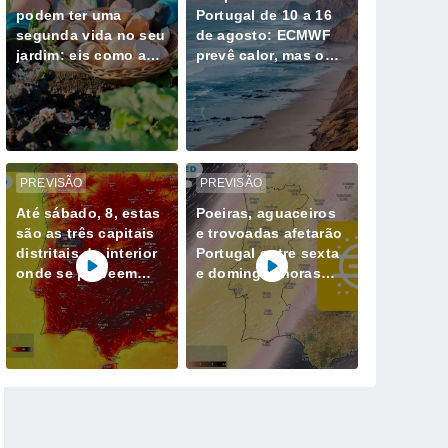
podem ter uma
Portugal de 10 a 16
segunda vida no seu
de agosto: ECMWF
jardim: eis como as
prevê calor, mas o
utilizar corretamente
Atlântico poderá
com as suas plantas
travar os extremos
de 40°C
PREVISÃO
PREVISÃO
Até sábado, 8, estas
Poeiras, aguaceiros
são as três capitais
e trovoadas afetarão
distritais do interior
Portugal entre sexta
onde se preveem
e domingo: horas
máximas iguais ou
mais críticas e zonas
superiores a 35 ºC
mais expostas