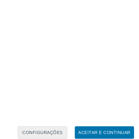
bastante conhecido para os portugueses.
CONFIGURAÇÕES
ACEITAR E CONTINUAR
pudesse desconfiar, mas não tivesse como