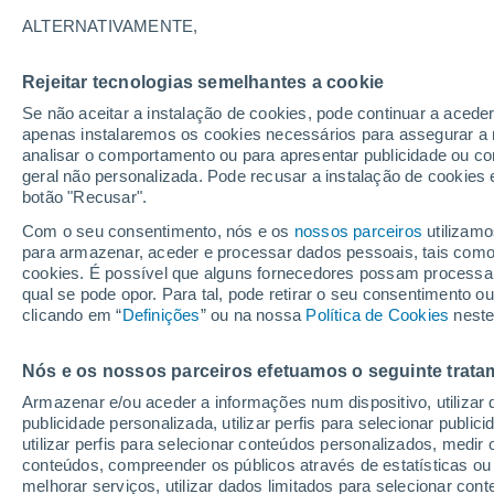
lidera a tabela)
ALTERNATIVAMENTE,
É apaixonado pelo mar? Não recusa 
Rejeitar tecnologias semelhantes a cookie
onda? O surf é o desporto perfeito pa
Se não aceitar a instalação de cookies, pode continuar a acede
apenas instalaremos os cookies necessários para assegurar a 
que os portugueses têm por terem o me
analisar o comportamento ou para apresentar publicidade ou co
geral não personalizada. Pode recusar a instalação de cookies 
botão "Recusar".
Com o seu consentimento, nós e os
nossos parceiros
utilizamo
para armazenar, aceder e processar dados pessoais, tais como a
cookies. É possível que alguns fornecedores possam processa
qual se pode opor. Para tal, pode retirar o seu consentimento 
clicando em “
Definições
” ou na nossa
Política de Cookies
neste
Nós e os nossos parceiros efetuamos o seguinte trata
Armazenar e/ou aceder a informações num dispositivo, utilizar da
publicidade personalizada, utilizar perfis para selecionar public
utilizar perfis para selecionar conteúdos personalizados, med
conteúdos, compreender os públicos através de estatísticas ou
melhorar serviços, utilizar dados limitados para selecionar cont