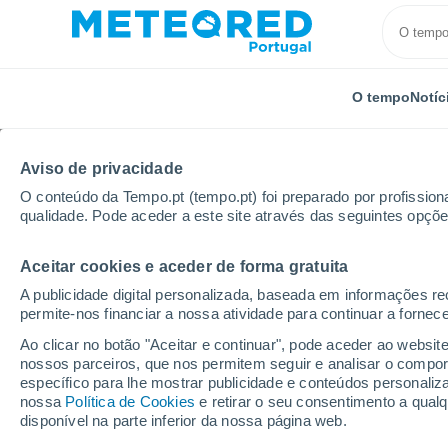
O tempo
Notíc
TODOS
ATUALIDADE
CIÊNCIA
PREVISÃO
ASTRO
Aviso de privacidade
O conteúdo da Tempo.pt (tempo.pt) foi preparado por profissiona
qualidade. Pode aceder a este site através das seguintes opçõe
Aceitar cookies e aceder de forma gratuita
A publicidade digital personalizada, baseada em informações r
permite-nos financiar a nossa atividade para continuar a fornec
Início
Notícias
Atualidade
Surfistas do Mundo, u
Ao clicar no botão "Aceitar e continuar", pode aceder ao websit
nossos parceiros, que nos permitem seguir e analisar o compo
específico para lhe mostrar publicidade e conteúdos persona
Surfistas do Mundo, u
nossa
Política de Cookies
e retirar o seu consentimento a qua
disponível na parte inferior da nossa página web.
quais os melhores dest