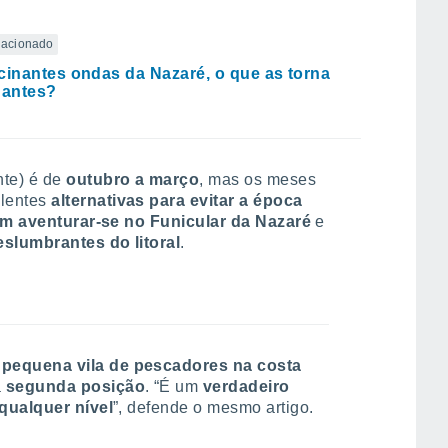
elacionado
cinantes ondas da Nazaré, o que as torna
gantes?
nte) é de
outubro a março
, mas os meses
lentes
alternativas para evitar a época
em aventurar-se no Funicular da Nazaré
e
slumbrantes do litoral
.
a
pequena vila de pescadores na costa
a
segunda posição
. “É um
verdadeiro
 qualquer nível
”, defende o mesmo artigo.