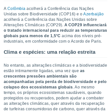
conteúdos.
A
Colômbia
acolherá a Conferência das Nações
ção
Unidas sobre Biodiversidade (COP16) e o
Azerbaijão
acolherá a Conferência das Nações Unidas sobre
ão através
Alterações Climáticas (COP29).
A COP29 influenciará
de
o tratado internacional para reduzir as temperaturas
,
globais para menos de 1,5°C
acima dos níveis pré-
 e
industriais, em conformidade com o Acordo de Paris.
dos,
publicidade
Clima e espécies: uma relação estreita
s, estudos
a e
mento de
No entanto, as alterações climáticas e a biodiversidade
estão intimamente ligadas, uma vez que
as
crescentes pressões ambientais são
ossos 1199
acompanhadas pela perda de biodiversidade e pelo
eiros
colapso dos ecossistemas globais
. Ao mesmo
tempo, os próprios ecossistemas saudáveis, quando
protegidos ou recuperados, podem ajudar a combater
as alterações climáticas, quer através da recuperação
de turfeiras consumidoras de carbono, quer através da