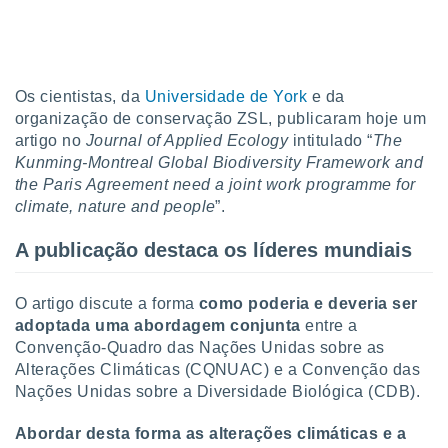
tar a
de cookies,
uar a
osso site
este caso,
Os cientistas, da
Universidade de York
e da
lo de que
organização de conservação ZSL, publicaram hoje um
talaremos
artigo no
Journal of Applied Ecology
intitulado “
The
s para
Kunming-Montreal Global Biodiversity Framework and
a navegação
the Paris Agreement need a joint work programme for
, mas não
climate, nature and people
”.
s cookies
ar o
A publicação destaca os líderes mundiais
nto ou
ntar
 ou
O artigo discute a forma
como poderia e deveria ser
adoptada uma abordagem conjunta
entre a
dos,
Convenção-Quadro das Nações Unidas sobre as
ssa
ublicidade
Alterações Climáticas (CQNUAC) e a Convenção das
Nações Unidas sobre a Diversidade Biológica (CDB).
ada. Pode
nstalação de
Abordar desta forma as alterações climáticas e a
ceder ao