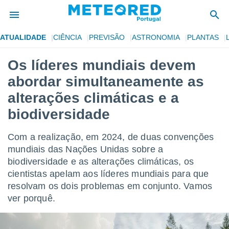
ATUALIDADE
CIÊNCIA
PREVISÃO
ASTRONOMIA
PLANTAS
de
Os líderes mundiais devem
 da
abordar simultaneamente as
empo.pt) foi
or
alterações climáticas e a
is para
biodiversidade
e as
 fornecidas
 qualidade.
Com a realização, em 2024, de duas convenções
r a este
mundiais das Nações Unidas sobre a
s das
opções:
biodiversidade e as alterações climáticas, os
cientistas apelam aos líderes mundiais para que
ookies e
resolvam os dois problemas em conjunto. Vamos
 forma
ver porquê.
e digital
da,