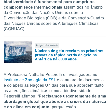
biodiversidade é fundamental para cumprir os
ite através
compromissos internacionais
assumidos no âmbito
atura,
da Convenção das Nações Unidas sobre a
 botão
Diversidade Biológica (CDB) e da Convenção-Quadro
das Nações Unidas sobre as Alterações Climáticas
(CQNUAC).
nto, nós e
arceiros
cookies,
ores únicos
Artigo relacionado
ias
Núcleos de gelo revelam as primeiras
s para
provas da rápida perda de gelo na
 aceder e
Antártida há 8000 anos
dados
ais como a
 este sitio
A Professora Nathalie Pettorelli é investigadora no
eços IP e
Instituto de Zoologia da ZSL
e coautora do documento
ores de
e do apelo às Nações Unidas para que abordem tanto
possível
as alterações climáticas como a biodiversidade.
es possam
Pettorelli afirmou: “
Precisamos urgentemente de uma
os seus
abordagem global que aborde as crises da natureza
oais com
e do clima em conjunto
, porque estão
nteresse