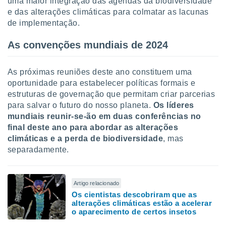
uma maior integração das agendas da biodiversidade
 para
e das alterações climáticas para colmatar as lacunas
de implementação.
a, utilizar
selecionar
As convenções mundiais de 2024
a, criar
personalizar
As próximas reuniões deste ano constituem uma
tilizar
oportunidade para estabelecer políticas formais e
selecionar
estruturas de governação que permitam criar parcerias
dos, medir
para salvar o futuro do nosso planeta.
Os líderes
nho da
mundiais reunir-se-ão em duas conferências no
, medir o
final deste ano para abordar as alterações
o dos
climáticas e a perda de biodiversidade
, mas
separadamente.
r os
ravés de
s ou
s de dados
Artigo relacionado
es fontes,
Os cientistas descobriram que as
 e melhorar
alterações climáticas estão a acelerar
ilizar dados
o aparecimento de certos insetos
ara