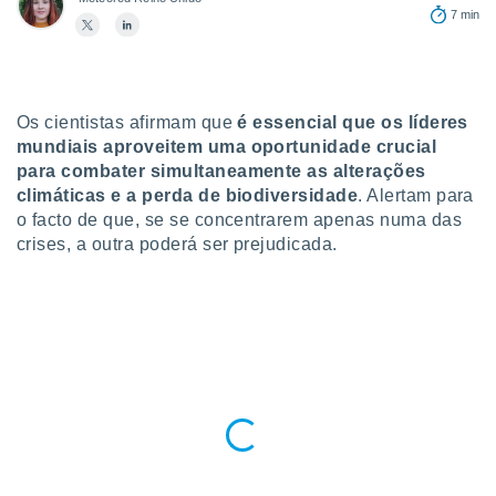
para lhe
7 min
licidade e
ados com
esmo. Pode
ais
Os cientistas afirmam que
é essencial que os líderes
s na nossa
mundiais aproveitem uma oportunidade crucial
 Cookies
e
para combater simultaneamente as alterações
u
climáticas e a perda de biodiversidade
. Alertam para
nto a
omento,
o facto de que, se se concentrarem apenas numa das
 botão
crises, a outra poderá ser prejudicada.
de cookies
na parte
nossa
.
IVAMENTE,
as
tes a