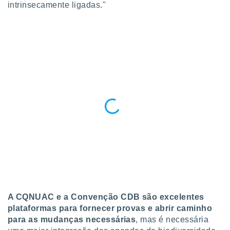
intrinsecamente ligadas."
o qual se
ara tal,
 o seu
to ou opor-
essamento
m qualquer
ando em “
 ou na
 Cookies
te.
 nossos
s o
o de
e/ou aceder
A CQNUAC e a Convenção CDB são excelentes
ões num
utilizar
plataformas para fornecer provas e abrir caminho
ados para
para as mudanças necessárias
, mas é necessária
publicidade,