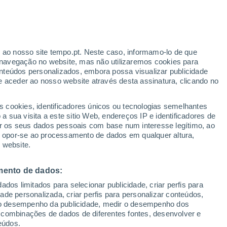
gar é renegado há mais de um século. É a
 ninguém, mas que os países limítrofes em
rsário.
r ao nosso site tempo.pt. Neste caso, informamo-lo de que
navegação no website, mas não utilizaremos cookies para
nteúdos personalizados, embora possa visualizar publicidade
e aceder ao nosso website através desta assinatura, clicando no
s cookies, identificadores únicos ou tecnologias semelhantes
 sua visita a este sitio Web, endereços IP e identificadores de
r os seus dados pessoais com base num interesse legítimo, ao
ou opor-se ao processamento de dados em qualquer altura,
 website.
mento de dados:
dos limitados para selecionar publicidade, criar perfis para
idade personalizada, criar perfis para personalizar conteúdos,
ir o desempenho da publicidade, medir o desempenho dos
 combinações de dados de diferentes fontes, desenvolver e
eúdos.