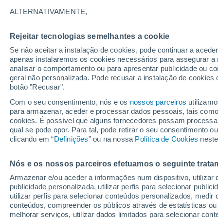
ALTERNATIVAMENTE,
No meio do deserto da Núbia, este lu
terra que não só não é reclamada por
Rejeitar tecnologias semelhantes a cookie
disputa afirmam pertencer ao seu adve
Se não aceitar a instalação de cookies, pode continuar a acede
apenas instalaremos os cookies necessários para assegurar a 
analisar o comportamento ou para apresentar publicidade ou co
geral não personalizada. Pode recusar a instalação de cookies 
botão "Recusar".
Com o seu consentimento, nós e os
nossos parceiros
utilizamo
para armazenar, aceder e processar dados pessoais, tais como a
cookies. É possível que alguns fornecedores possam processa
qual se pode opor. Para tal, pode retirar o seu consentimento 
clicando em “
Definições
” ou na nossa
Política de Cookies
neste
Nós e os nossos parceiros efetuamos o seguinte trata
Armazenar e/ou aceder a informações num dispositivo, utilizar da
publicidade personalizada, utilizar perfis para selecionar public
utilizar perfis para selecionar conteúdos personalizados, med
conteúdos, compreender os públicos através de estatísticas ou
melhorar serviços, utilizar dados limitados para selecionar cont