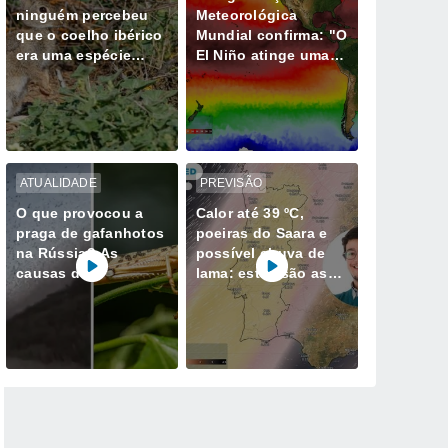
ninguém percebeu
Meteorológica
que o coelho ibérico
Mundial confirma: "O
era uma espécie
El Niño atinge uma
diferente e isso
intensidade sem
muda tudo
precedentes desde
há vários anos"
ATUALIDADE
PREVISÃO
O que provocou a
Calor até 39 ºC,
praga de gafanhotos
poeiras do Saara e
na Rússia? As
possível chuva de
causas do
lama: estas são as
gigantesco enxame
datas a reter em
que invadiu o
Portugal
Daguestão