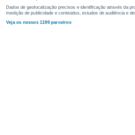
Dados de geolocalização precisos e identificação através da pr
medição de publicidade e conteúdos, estudos de audiência e d
Veja os nossos 1199 parceiros
No meio do deserto da Núbia, encontra-se o único territ
Gloria Martín
05
Meteored Espanha
Dos seus 510 milhões de quilómetros
148 de terra firme espalhados por 1
Porque, por estranho que pareça, há
século XXI,
não pertence a nenhum 
Seja bem-vindo a Bir Tawil, uma rari