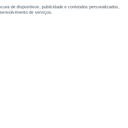
ocura de dispositivos, publicidade e conteúdos personalizados,
esenvolvimento de serviços.
ório do mundo que não pertence a nenhum país.
/04/2025 11:22
6 min
 quadrados, o nosso planeta tem apenas
95 países
, com uma exceção notável.
 ainda uma pequena porção que, em pleno
Estado
.
dade geográfica que permanece num limbo