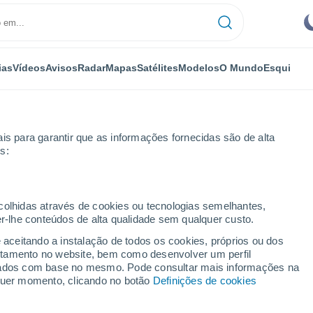
ias
Vídeos
Avisos
Radar
Mapas
Satélites
Modelos
O Mundo
Esqui
NOMIA
PLANTAS
LAZER
is para garantir que as informações fornecidas são de alta
s:
ecolhidas através de cookies ou tecnologias semelhantes,
er-lhe conteúdos de alta qualidade sem qualquer custo.
wil: o único território do mundo que ninguém quer
e aceitando a instalação de todos os cookies, próprios ou dos
rtamento no website, bem como desenvolver um perfil
lizados com base no mesmo. Pode consultar mais informações na
l: o único território do
lquer momento, clicando no botão
Definições de cookies
uer