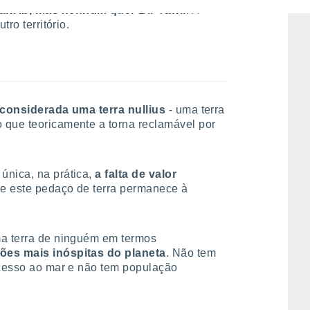
la'ib, mas nenhum quer Bir Tawil
. A
tro território.
é considerada uma terra nullius
- uma terra
 que teoricamente a torna reclamável por
única, na prática,
a falta de valor
ue este pedaço de terra permanece à
ma terra de ninguém em termos
ões mais inóspitas do planeta
. Não tem
acesso ao mar e não tem população