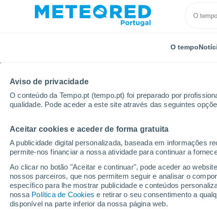
O tempo
Notíc
TODOS
ATUALIDADE
CIÊNCIA
PREVISÃO
ASTRO
Aviso de privacidade
O conteúdo da Tempo.pt (tempo.pt) foi preparado por profissiona
qualidade. Pode aceder a este site através das seguintes opçõe
Aceitar cookies e aceder de forma gratuita
A publicidade digital personalizada, baseada em informações r
permite-nos financiar a nossa atividade para continuar a fornec
Início
Notícias
Atualidade
O triângulo de Bir Ta
Ao clicar no botão "Aceitar e continuar", pode aceder ao websit
nossos parceiros, que nos permitem seguir e analisar o compo
específico para lhe mostrar publicidade e conteúdos persona
O triângulo de Bir Tawi
nossa
Política de Cookies
e retirar o seu consentimento a qua
disponível na parte inferior da nossa página web.
mundo que ninguém q