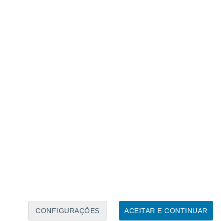
o Egito e o Sudão.
Hala'ib
aos Ababda, beduínos nómadas do
s africanos reivindicaram
Hala'ib, uma área
 Mar Vermelho, como sua
. O Egito
ava direito a este território) e o Sudão
elacionado
 é que a Gronelândia é atraente para
e será que vai mudar o seu futuro?
CONFIGURAÇÕES
ACEITAR E CONTINUAR