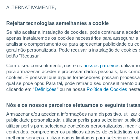
ALTERNATIVAMENTE,
Temos um novo recorde da temperatura
A média do oceano atingiu os 21 °C, 
Rejeitar tecnologias semelhantes a cookie
isto continuar assim, terá implicações 
Se não aceitar a instalação de cookies, pode continuar a acede
apenas instalaremos os cookies necessários para assegurar a 
analisar o comportamento ou para apresentar publicidade ou co
geral não personalizada. Pode recusar a instalação de cookies 
botão "Recusar".
Com o seu consentimento, nós e os
nossos parceiros
utilizamo
para armazenar, aceder e processar dados pessoais, tais como a
cookies. É possível que alguns fornecedores possam processa
qual se pode opor. Para tal, pode retirar o seu consentimento 
clicando em “
Definições
” ou na nossa
Política de Cookies
neste
Nós e os nossos parceiros efetuamos o seguinte trata
Armazenar e/ou aceder a informações num dispositivo, utilizar da
publicidade personalizada, utilizar perfis para selecionar public
utilizar perfis para selecionar conteúdos personalizados, med
conteúdos, compreender os públicos através de estatísticas ou
melhorar serviços, utilizar dados limitados para selecionar cont