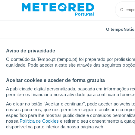
O tempo
Notíc
TODOS
ATUALIDADE
CIÊNCIA
PREVISÃO
ASTRO
Aviso de privacidade
O conteúdo da Tempo.pt (tempo.pt) foi preparado por profissiona
qualidade. Pode aceder a este site através das seguintes opçõe
Aceitar cookies e aceder de forma gratuita
A publicidade digital personalizada, baseada em informações r
permite-nos financiar a nossa atividade para continuar a fornec
Início
Notícias
Atualidade
O novo recorde de te
Ao clicar no botão "Aceitar e continuar", pode aceder ao websit
nossos parceiros, que nos permitem seguir e analisar o compo
específico para lhe mostrar publicidade e conteúdos persona
O novo recorde de tem
nossa
Política de Cookies
e retirar o seu consentimento a qua
disponível na parte inferior da nossa página web.
afetar-nos? Sim, muit