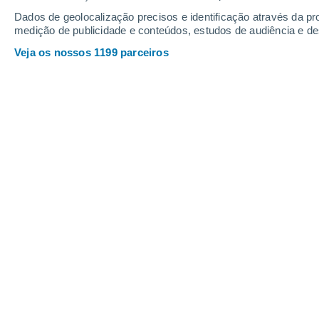
Dados de geolocalização precisos e identificação através da pr
medição de publicidade e conteúdos, estudos de audiência e d
Veja os nossos 1199 parceiros
O aumento da temperatura dos oceanos impacta diretame
Gemma Del Caño
15
Meteored Espanha
Estes 21ºC são um valor médio
, e
p
"La Niña"
, que arrefece as temperatur
mascarar áreas com um aumento muito
veremos um aumento acima destes dad
sofrer os efeitos das alterações c
o aumento da temperatura dos ocean
para a nossa saúde
.