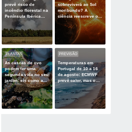
prevê risco de
sobreviverá ao Sol
incêndio florestal na
moribundo? A
Península Ibérica
ciência reescreve o
durante ondas de
último dia do nosso
calor
planeta
PLANTAS
PREVISÃO
As cascas de ovo
Temperaturas em
podem ter uma
Portugal de 10 a 16
segunda vida no seu
de agosto: ECMWF
jardim: eis como as
prevê calor, mas o
utilizar corretamente
Atlântico poderá
com as suas plantas
travar os extremos
de 40°C