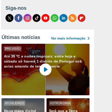
Siga-nos
Últimas notícias
Ver mais informaçāo
PREVISÃO
Até 39 ºC e noites tropicais: entre hoje e
sábado só haverá 1 distrito de Portugal sob
aviso amarelo de tempo quente
ATUALIDADE
ASTRONOMIA
Novo mapa digital
Será que a Terra