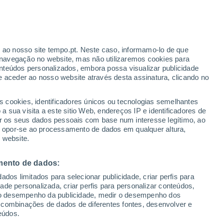
 da água do mar, medido pelos satélites.
a mais elevada desde que há registos. Se
diretas muito sérias.
r ao nosso site tempo.pt. Neste caso, informamo-lo de que
navegação no website, mas não utilizaremos cookies para
nteúdos personalizados, embora possa visualizar publicidade
e aceder ao nosso website através desta assinatura, clicando no
s cookies, identificadores únicos ou tecnologias semelhantes
 sua visita a este sitio Web, endereços IP e identificadores de
r os seus dados pessoais com base num interesse legítimo, ao
ou opor-se ao processamento de dados em qualquer altura,
 website.
mento de dados:
dos limitados para selecionar publicidade, criar perfis para
idade personalizada, criar perfis para personalizar conteúdos,
ir o desempenho da publicidade, medir o desempenho dos
 combinações de dados de diferentes fontes, desenvolver e
eúdos.