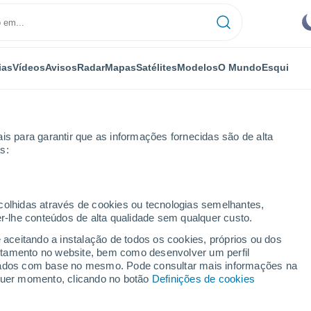
ias
Vídeos
Avisos
Radar
Mapas
Satélites
Modelos
O Mundo
Esqui
NOMIA
PLANTAS
LAZER
is para garantir que as informações fornecidas são de alta
s:
ecolhidas através de cookies ou tecnologias semelhantes,
er-lhe conteúdos de alta qualidade sem qualquer custo.
mperatura do oceano irá afetar-nos? Sim, muitíssimo
e aceitando a instalação de todos os cookies, próprios ou dos
rtamento no website, bem como desenvolver um perfil
lizados com base no mesmo. Pode consultar mais informações na
peratura do oceano irá
lquer momento, clicando no botão
Definições de cookies
íssimo