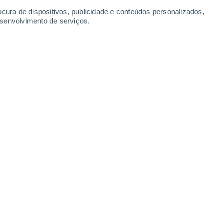
ocura de dispositivos, publicidade e conteúdos personalizados,
esenvolvimento de serviços.
nte na nossa vida.
/04/2023 18:25
4 min
oderiam até ser mais
, porque o fenómeno
as do Pacífico, poderia ter estado a
 maior. Quando o "El Niño" chegar,
os. Apesar da teimosia de alguns,
vamos
limáticas mais cedo do que pensávamos
, e
os é um
risco para a nossa alimentação e