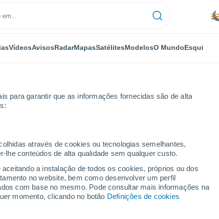
ias
Vídeos
Avisos
Radar
Mapas
Satélites
Modelos
O Mundo
Esqui
NOMIA
PLANTAS
LAZER
is para garantir que as informações fornecidas são de alta
s:
ecolhidas através de cookies ou tecnologias semelhantes,
er-lhe conteúdos de alta qualidade sem qualquer custo.
o para arrefecer os alimentos no verão. Esta é a alternativa
e aceitando a instalação de todos os cookies, próprios ou dos
rtamento no website, bem como desenvolver um perfil
lizados com base no mesmo. Pode consultar mais informações na
para arrefecer os
lquer momento, clicando no botão
Definições de cookies
ta é a alternativa