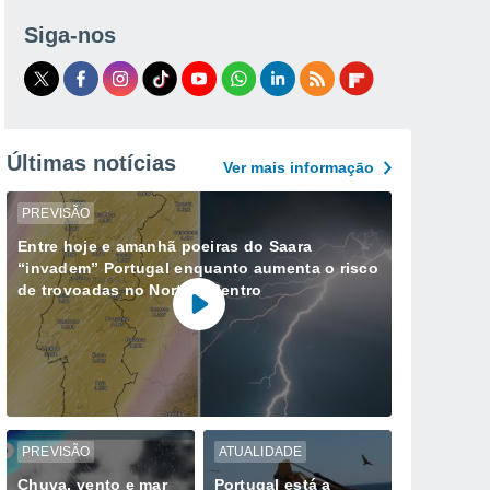
Siga-nos
Últimas notícias
Ver mais informaçāo
PREVISÃO
Entre hoje e amanhã poeiras do Saara
“invadem” Portugal enquanto aumenta o risco
de trovoadas no Norte e Centro
PREVISÃO
ATUALIDADE
Chuva, vento e mar
Portugal está a