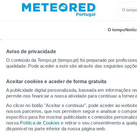
O tempo
Notíc
TODOS
ATUALIDADE
CIÊNCIA
PREVISÃO
ASTRO
Aviso de privacidade
O conteúdo da Tempo.pt (tempo.pt) foi preparado por profissiona
qualidade. Pode aceder a este site através das seguintes opçõe
Aceitar cookies e aceder de forma gratuita
A publicidade digital personalizada, baseada em informações r
permite-nos financiar a nossa atividade para continuar a fornec
Início
Notícias
Atualidade
Não deve utilizar gel
Ao clicar no botão "Aceitar e continuar", pode aceder ao websit
nossos parceiros, que nos permitem seguir e analisar o compo
específico para lhe mostrar publicidade e conteúdos persona
Não deve utilizar gelo 
nossa
Política de Cookies
e retirar o seu consentimento a qua
disponível na parte inferior da nossa página web.
alimentos no verão. Es