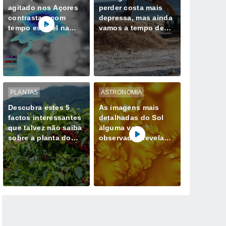
agitado nos Açores
perder costa mais
contrastam com
depressa, mas ainda
tempo estável na
vamos a tempo de
Madeira até quarta-
mudar esse destino
feira, 12 de agosto
PLANTAS
ASTRONOMIA
Descubra estes 5
As imagens mais
factos interessantes
detalhadas do Sol
que talvez não saiba
alguma vez
sobre a planta do
observadas revelam
café
redemoinhos de
energia magnética