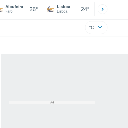
Albufeira
Lisboa
Porto
26°
24°
Faro
Lisboa
Porto
°C