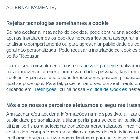
ALTERNATIVAMENTE,
O verão chegou e, com ele, a eterna b
tirou o pó ao seu frigorífico portátil p
Rejeitar tecnologias semelhantes a cookie
cubos de gelo para manter a sua comi
Se não aceitar a instalação de cookies, pode continuar a acede
apenas instalaremos os cookies necessários para assegurar a 
analisar o comportamento ou para apresentar publicidade ou co
geral não personalizada. Pode recusar a instalação de cookies 
botão "Recusar".
Com o seu consentimento, nós e os
nossos parceiros
utilizamo
para armazenar, aceder e processar dados pessoais, tais como a
cookies. É possível que alguns fornecedores possam processa
qual se pode opor. Para tal, pode retirar o seu consentimento 
clicando em “
Definições
” ou na nossa
Política de Cookies
neste
Nós e os nossos parceiros efetuamos o seguinte trata
Armazenar e/ou aceder a informações num dispositivo, utilizar da
publicidade personalizada, utilizar perfis para selecionar public
utilizar perfis para selecionar conteúdos personalizados, med
conteúdos, compreender os públicos através de estatísticas ou
melhorar serviços, utilizar dados limitados para selecionar cont