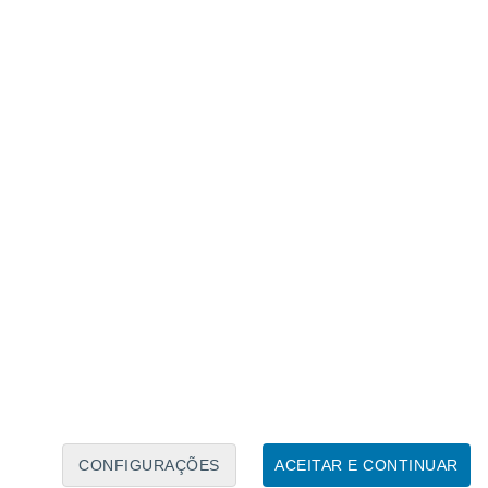
. não há razão para não utilizar placas de gelo.
CONFIGURAÇÕES
ACEITAR E CONTINUAR
para serem
finas e eficientes
, o que