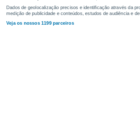
Dados de geolocalização precisos e identificação através da pr
medição de publicidade e conteúdos, estudos de audiência e d
Veja os nossos 1199 parceiros
Comer fora no verão é um prazer, mas nunca arrefeça a 
Gemma Del Caño
28
Meteored Espanha
Imagine o seguinte: preparou uma del
praia. Quando chega, abre o seu frigorí
nadar numa sopa de água.
Os cubos 
tem um toque aquático indesejado.
Não é uma chatice? O gelo é o pior in