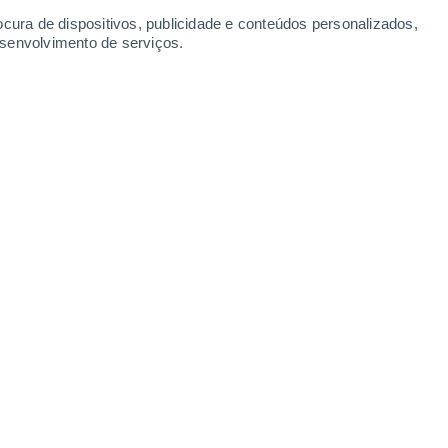
ocura de dispositivos, publicidade e conteúdos personalizados,
esenvolvimento de serviços.
sua comida com gelo.
/06/2024 17:27
5 min
iciosa salada de massa para levar para a
fico portátil e... surpresa! Tudo está a
de gelo derreteram
e agora a sua salada
imigo dos alimentos bem refrigerados. Não