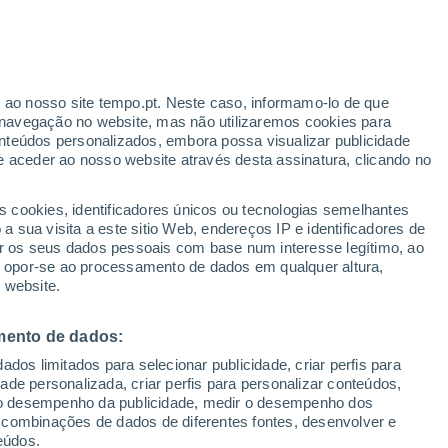
atalha contra o calor. Provavelmente já
ara as escapadelas. Mas continua a utilizar
da fresca?
r ao nosso site tempo.pt. Neste caso, informamo-lo de que
navegação no website, mas não utilizaremos cookies para
nteúdos personalizados, embora possa visualizar publicidade
e aceder ao nosso website através desta assinatura, clicando no
s cookies, identificadores únicos ou tecnologias semelhantes
 sua visita a este sitio Web, endereços IP e identificadores de
r os seus dados pessoais com base num interesse legítimo, ao
ou opor-se ao processamento de dados em qualquer altura,
 website.
mento de dados:
dos limitados para selecionar publicidade, criar perfis para
idade personalizada, criar perfis para personalizar conteúdos,
ir o desempenho da publicidade, medir o desempenho dos
 combinações de dados de diferentes fontes, desenvolver e
eúdos.