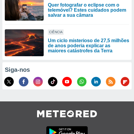
Quer fotografar o eclipse com o
telemóvel? Estes cuidados podem
salvar a sua câmara
CIÊNCIA
Um ciclo misterioso de 27,5 milhões
de anos poderia explicar as
maiores catástrofes da Terra
Siga-nos