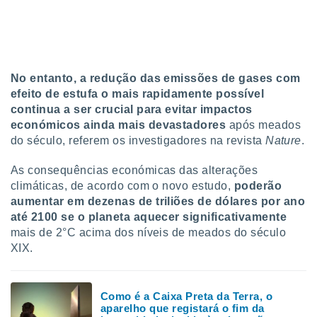
tar a
de cookies,
uar a
osso site
este caso,
lo de que
No entanto, a redução das emissões de gases com
talaremos
efeito de estufa o mais rapidamente possível
continua a ser crucial para evitar impactos
s para
económicos ainda mais devastadores
após meados
a navegação
, mas não
do século, referem os investigadores na revista
Nature
.
s cookies
ar o
As consequências económicas das alterações
nto ou
climáticas, de acordo com o novo estudo,
poderão
ntar
aumentar em dezenas de triliões de dólares por ano
 ou
até 2100 se o planeta aquecer significativamente
mais de 2°C acima dos níveis de meados do século
dos,
ssa
XIX.
ublicidade
ada. Pode
Como é a Caixa Preta da Terra, o
nstalação de
aparelho que registará o fim da
ceder ao