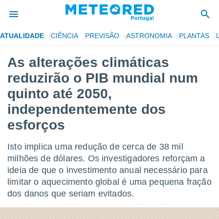
ATUALIDADE
CIÊNCIA
PREVISÃO
ASTRONOMIA
PLANTAS
de
As alterações climáticas
 da
reduzirão o PIB mundial num
empo.pt) foi
or
quinto até 2050,
is para
independentemente dos
e as
 fornecidas
esforços
 qualidade.
r a este
s das
Isto implica uma redução de cerca de 38 mil
opções:
milhões de dólares. Os investigadores reforçam a
ideia de que o investimento anual necessário para
ookies e
 forma
limitar o aquecimento global é uma pequena fração
dos danos que seriam evitados.
e digital
da,