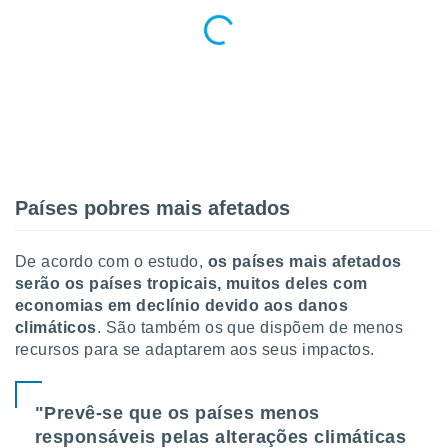
 para
a, utilizar
selecionar
a, criar
personalizar
tilizar
selecionar
dos, medir
Países pobres mais afetados
nho da
, medir o
o dos
De acordo com o estudo,
os países mais afetados
serão os países tropicais, muitos deles com
r os
economias em declínio devido aos danos
ravés de
climáticos
. São também os que dispõem de menos
s ou
recursos para se adaptarem aos seus impactos.
s de dados
es fontes,
 e melhorar
"Prevê-se que os países menos
ilizar dados
ara
responsáveis pelas alterações climáticas