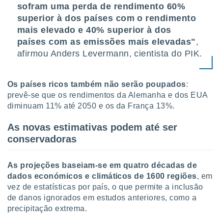
conteúdos.
sofram uma perda de rendimento 60%
superior à dos países com o rendimento
ção
mais elevado e 40% superior à dos
países com as emissões mais elevadas"
,
ão através
afirmou Anders Levermann, cientista do PIK.
de
,
 e
Os países ricos também não serão poupados
:
dos,
prevê-se que os rendimentos da Alemanha e dos EUA
publicidade
diminuam 11% até 2050 e os da França 13%.
s, estudos
a e
As novas estimativas podem até ser
mento de
conservadoras
ossos 1199
eiros
As projeções baseiam-se em quatro décadas de
dados económicos e climáticos de 1600 regiões
, em
vez de estatísticas por país, o que permite a inclusão
de danos ignorados em estudos anteriores, como a
precipitação extrema.