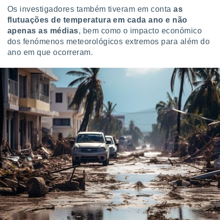
Os investigadores também tiveram em conta
as
flutuações de temperatura em cada ano e não
apenas as médias
, bem como o impacto económico
dos fenómenos meteorológicos extremos para além do
ano em que ocorreram.