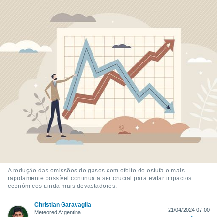
m
 recolhidas
cookies ou
, permite-
ar a nossa
ara
ACEITAR
 fornecer-
E
os de alta
CONTINUAR
sem
sto.
CONFIGURAÇÕES
o botão
ontinuar",
r ao
itando a
de todos os
óprios ou
parceiros,
A redução das emissões de gases com efeito de estufa o mais
rmitem
rapidamente possível continua a ser crucial para evitar impactos
lisar o
económicos ainda mais devastadores.
nto no
em como
Christian Garavaglia
21/04/2024 07:00
 um perfil
Meteored Argentina