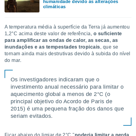
humanidade devido às alterações
ite através
climáticas
atura,
 botão
A temperatura média à superfície da Terra já aumentou
1,2°C acima deste valor de referência,
o suficiente
nto, nós e
para amplificar as ondas de calor, as secas, as
arceiros
inundações e as tempestades tropicais
, que se
cookies,
tornam ainda mais destrutivas devido à subida do nível
ores únicos
ias
do mar.
s para
 aceder e
dados
Os investigadores indicaram que o
ais como a
investimento anual necessário para limitar o
 este sitio
aquecimento global a menos de 2°C (o
eços IP e
ores de
principal objetivo do Acordo de Paris de
possível
2015) é uma pequena fração dos danos que
seriam evitados.
es possam
os seus
oais com
nteresse
Ficar abaixo do limiar de 2°C "
poderia limitar a perda