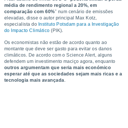
o qual se
média de rendimento regional a 20%, em
ara tal,
comparação com 60%
" num cenário de emissões
 o seu
elevadas, disse o autor principal Max Kotz,
to ou opor-
especialista do
Instituto Potsdam para a Investigação
essamento
do Impacto Climático
(PIK).
m qualquer
ando em “
 ou na
Os economistas não estão de acordo quanto ao
montante que deve ser gasto para evitar os danos
 Cookies
climáticos. De acordo com o Science Alert, alguns
te.
defendem um investimento maciço agora, enquanto
outros argumentam que seria mais económico
 nossos
esperar até que as sociedades sejam mais ricas e a
tecnologia mais avançada
.
s o
o de
e/ou aceder
ões num
utilizar
ados para
publicidade,