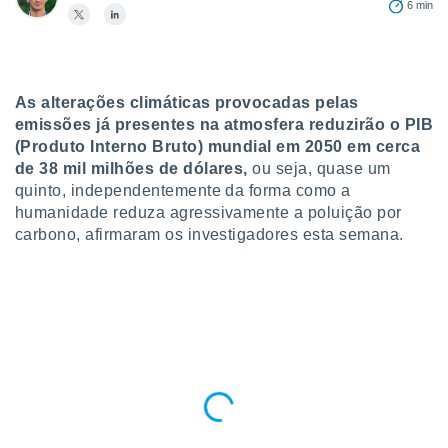
6 min
para lhe
licidade e
ados com
esmo. Pode
ais
As alterações climáticas provocadas pelas
s na nossa
emissões já presentes na atmosfera reduzirão o PIB
 Cookies
e
(Produto Interno Bruto) mundial em 2050 em cerca
u
de 38 mil milhões de dólares,
ou seja, quase um
nto a
quinto, independentemente da forma como a
omento,
humanidade reduza agressivamente a poluição por
 botão
carbono, afirmaram os investigadores esta semana.
de cookies
na parte
nossa
.
IVAMENTE,
as
tes a