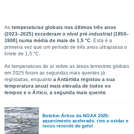
tar a
de cookies,
uar a
osso site
este caso,
As
temperaturas globais nos últimos três anos
lo de que
(2023–2025) excederam o nível pré-industrial (1850–
talaremos
1900) numa média de mais de 1,5 °C
. Esta é a
primeira vez que um período de três anos ultrapassa o
s para
a navegação
limite de 1,5 °C.
, mas não
s cookies
As temperaturas do ar sobre as áreas terrestres globais
ar o
em 2025 foram as segundas mais quentes já
nto ou
registadas, enquanto
a Antártida registou a sua
ntar
temperatura anual mais elevada de todos os
 ou
tempos e o Ártico, a segunda mais quente
.
dos,
ssa
ublicidade
Boletim Ártico da NOAA 2025:
aquecimento acelerado, rios a oxidar e
ada. Pode
recuo recorde do gelo!
nstalação de
ceder ao