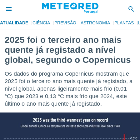
ATUALIDADE
CIÊNCIA
PREVISÃO
ASTRONOMIA
PLANTAS
de
2025 foi o terceiro ano mais
 da
quente já registado a nível
empo.pt) foi
or
global, segundo o Copernicus
is para
e as
Os dados do programa Copernicus mostram que
 fornecidas
 qualidade.
2025 foi o terceiro ano mais quente já registado, a
r a este
nível global, apenas ligeiramente mais frio (0,01
s das
°C) que 2023 e 0,13 °C mais frio que 2024, este
opções:
último o ano mais quente já registado.
ookies e
 forma
e digital
da,