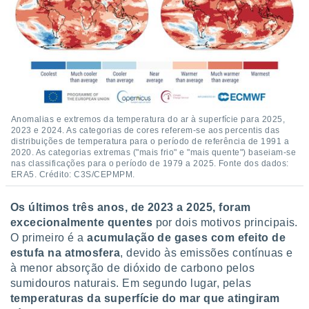
 para
a, utilizar
selecionar
a, criar
personalizar
tilizar
selecionar
Anomalias e extremos da temperatura do ar à superfície para 2025,
2023 e 2024. As categorias de cores referem-se aos percentis das
dos, medir
distribuições de temperatura para o período de referência de 1991 a
nho da
2020. As categorias extremas ("mais frio" e "mais quente") baseiam-se
nas classificações para o período de 1979 a 2025. Fonte dos dados:
, medir o
ERA5. Crédito: C3S/CEPMPM.
o dos
r os
Os últimos três anos, de 2023 a 2025, foram
ravés de
excecionalmente quentes
por dois motivos principais.
s ou
O primeiro é a
acumulação de gases com efeito de
s de dados
estufa na atmosfera
, devido às emissões contínuas e
es fontes,
à menor absorção de dióxido de carbono pelos
 e melhorar
sumidouros naturais. Em segundo lugar, pelas
ilizar dados
ara
temperaturas da superfície do mar que atingiram