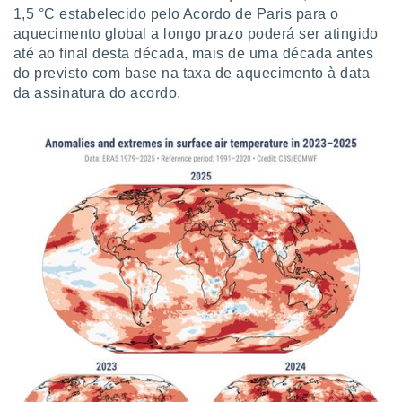
o qual se
1,5 °C estabelecido pelo Acordo de Paris para o
ara tal,
aquecimento global a longo prazo poderá ser atingido
 o seu
até ao final desta década, mais de uma década antes
to ou opor-
do previsto com base na taxa de aquecimento à data
essamento
da assinatura do acordo.
m qualquer
ando em “
 ou na
 Cookies
te.
 nossos
s o
o de
e/ou aceder
ões num
utilizar
ados para
publicidade,