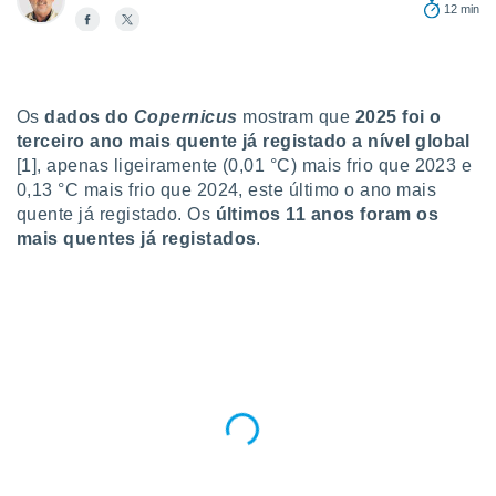
para lhe
12 min
licidade e
ados com
esmo. Pode
ais
Os
dados do
Copernicus
mostram que
2025 foi o
s na nossa
terceiro ano mais quente já registado
a nível global
 Cookies
e
[1], apenas ligeiramente (0,01 °C) mais frio que 2023 e
u
0,13 °C mais frio que 2024, este último o ano mais
nto a
quente já registado. Os
últimos 11 anos foram os
omento,
mais quentes já registados
.
 botão
de cookies
na parte
nossa
.
IVAMENTE,
as
tes a