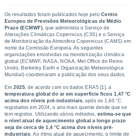
ite através
atura,
Os resultados foram publicados hoje pelo
Centro
 botão
Europeu de Previsões Meteorológicas de Médio
Prazo (ECMWF)
, que administra o Serviço de
Alterações Climáticas Copernicus (C3S) e o Serviço
nto, nós e
de Monitorização da Atmosfera Copernicus (CAMS) em
arceiros
nome da Comissão Europeia. As seguintes
cookies,
ores únicos
organizações envolvidas na monitorização climática
ias
global (ECMWF, NASA, NOAA, Met Office do Reino
s para
Unido, Berkeley Earth e Organização Meteorológica
 aceder e
Mundial) coordenaram a publicação dos seus dados.
dados
ais como a
Em
2025
, de acordo com os dados ERA5 [1], a
 este sitio
temperatura global do ar em superfície ficou 1,47 °C
eços IP e
ores de
acima dos níveis pré-industriais
, após os 1,60 °C
possível
registados em 2024, o ano mais quente desde que se
tem registos. Utilizando vários métodos,
estima-se que
es possam
o nível atual de aquecimento global a longo prazo
os seus
seja de cerca de 1,4 °C acima dos níveis pré-
oais com
industriais
. Ao ritmo atual de aquecimento, o limite de
nteresse