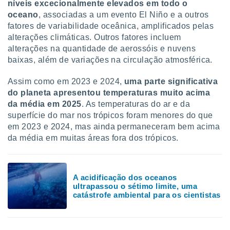
conteúdos.
níveis excecionalmente elevados em todo o
oceano
, associadas a um evento El Niño e a outros
fatores de variabilidade oceânica, amplificados pelas
ção
alterações climáticas. Outros fatores incluem
ão através
alterações na quantidade de aerossóis e nuvens
de
baixas, além de variações na circulação atmosférica.
,
 e
Assim como em 2023 e 2024,
uma parte significativa
do planeta apresentou temperaturas muito acima
dos,
da média em 2025
. As temperaturas do ar e da
publicidade
s, estudos
superfície do mar nos trópicos foram menores do que
a e
em 2023 e 2024, mas ainda permaneceram bem acima
mento de
da média em muitas áreas fora dos trópicos.
ossos 1199
eiros
A acidificação dos oceanos
ultrapassou o sétimo limite, uma
catástrofe ambiental para os cientistas