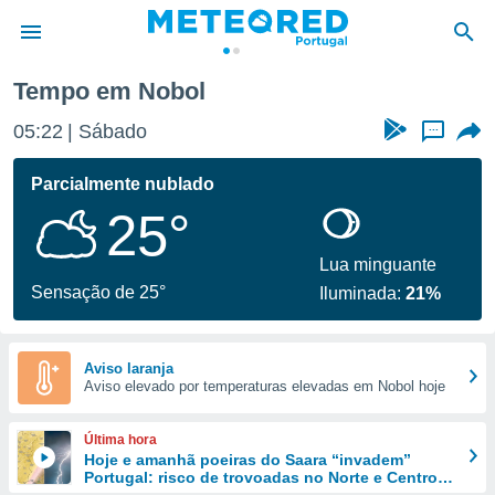
Tempo em Nobol
de
05:22
Sábado
...
 da
empo.pt) foi
Parcialmente nublado
or
25°
is para
e as
 fornecidas
Lua minguante
 qualidade.
Sensação de 25°
Iluminada:
21%
r a este
s das
opções:
Aviso laranja
Aviso elevado por temperaturas elevadas em Nobol hoje
ookies e
 forma
Última hora
e digital
Hoje e amanhã poeiras do Saara “invadem”
Portugal: risco de trovoadas no Norte e Centro
da,