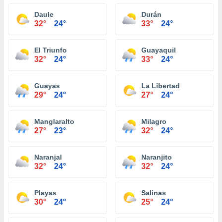
Daule
Durán
32°
24°
33°
24°
El Triunfo
Guayaquil
32°
24°
33°
24°
Guayas
La Libertad
29°
24°
27°
24°
Manglaralto
Milagro
27°
23°
32°
24°
Naranjal
Naranjito
32°
24°
32°
24°
Playas
Salinas
30°
24°
25°
24°