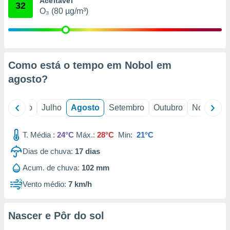
Aceitável
conteúdos.
32
O₃ (80 µg/m³)
ção
ão através
de
Como está o tempo em Nobol em
,
 e
agosto
?
dos,
publicidade
o
Junho
Julho
Agosto
Setembro
Outubro
Novembro
s, estudos
a e
mento de
T. Média :
24°C
Máx.:
28°C
Min:
21°C
Dias de chuva:
17
dias
ossos 1199
Acum. de chuva:
102 mm
eiros
Vento médio:
7 km/h
Nascer e Pôr do sol