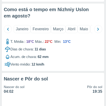
o qual se
ara tal,
Como está o tempo em Nizhniy Uslon
 o seu
em
agosto
?
to ou opor-
essamento
m qualquer
Janeiro
Fevereiro
Março
Abril
Maio
Junho
ando em “
 ou na
T. Média :
18°C
Máx.:
22°C
Min:
13°C
 Cookies
te.
Dias de chuva:
11
dias
Acum. de chuva:
62 mm
 nossos
Vento médio:
12 km/h
s o
o de
Nascer e Pôr do sol
e/ou aceder
Nascer do sol
Pôr do sol
ões num
04:02
19:35
utilizar
ados para
publicidade,