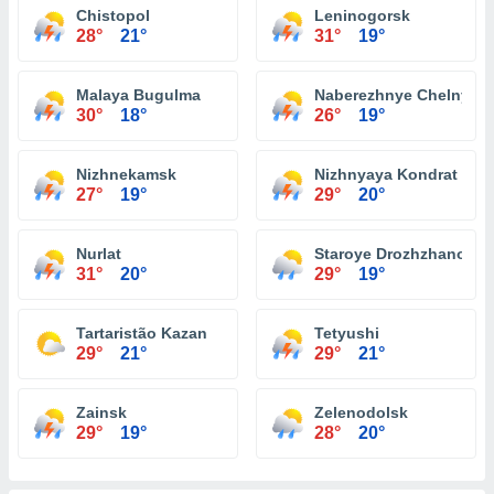
Chistopol
Leninogorsk
28°
21°
31°
19°
Malaya Bugulma
Naberezhnye Chelny
30°
18°
26°
19°
Nizhnekamsk
Nizhnyaya Kondrat
27°
19°
29°
20°
Nurlat
Staroye Drozhzhanoye
31°
20°
29°
19°
Tartaristão Kazan
Tetyushi
29°
21°
29°
21°
Zainsk
Zelenodolsk
29°
19°
28°
20°