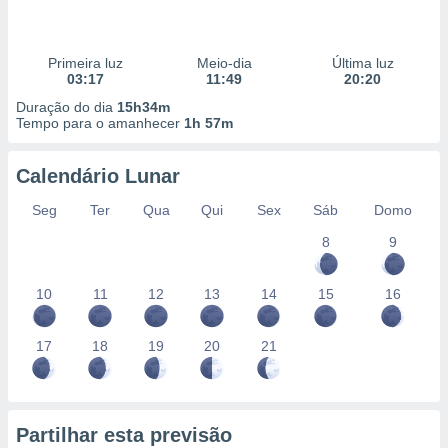
 para
a, utilizar
Primeira luz
Meio-dia
Última luz
selecionar
03:17
11:49
20:20
Duração do dia
15h34m
a, criar
Tempo para o amanhecer
1h 57m
personalizar
tilizar
selecionar
Calendário Lunar
dos, medir
Seg
Ter
Qua
Qui
Sex
Sáb
Domo
nho da
, medir o
8
9
o dos
10
11
12
13
14
15
16
r os
ravés de
s ou
17
18
19
20
21
s de dados
es fontes,
 e melhorar
ilizar dados
ara
Partilhar esta previsão