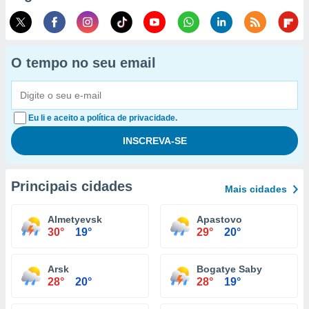
O tempo no seu email
Eu li e aceito a política de privacidade.
Principais cidades
Mais cidades
Almetyevsk
Apastovo
30°
19°
29°
20°
Arsk
Bogatye Saby
28°
20°
28°
19°