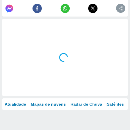
conteúdos.
ção
ão através
de
,
 e
dos,
publicidade
s, estudos
a e
mento de
ossos 1199
eiros
Atualidade
Mapas de nuvens
Radar de Chuva
Satélites