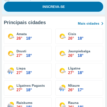
Principais cidades
Mais cidades
Amata
Cisis
26°
18°
26°
18°
Drusti
Jaunpiebalga
27°
18°
26°
18°
Liepa
Lîgatne
27°
18°
27°
18°
Lîgatnes Pagasts
Nîtaure
27°
18°
26°
17°
Raiskums
Rauna