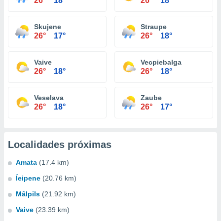
26°
18°
26°
18°
Skujene
Straupe
26°
17°
26°
18°
Vaive
Vecpiebalga
26°
18°
26°
18°
Veselava
Zaube
26°
18°
26°
17°
Localidades próximas
Amata
(17.4 km)
Íeipene
(20.76 km)
Mâlpils
(21.92 km)
Vaive
(23.39 km)