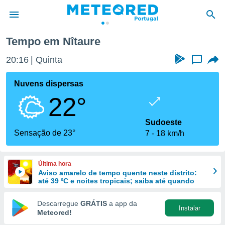
Tempo em Nîtaure
de
20:16
Quinta
...
 da
empo.pt) foi
Nuvens dispersas
or
22°
is para
e as
 fornecidas
Sudoeste
 qualidade.
Sensação de 23°
7
18 km/h
r a este
s das
opções:
Última hora
Aviso amarelo de tempo quente neste distrito:
ookies e
até 39 ºC e noites tropicais; saiba até quando
 forma
Descarregue
GRÁTIS
a app da
Instalar
e digital
Meteored!
da,