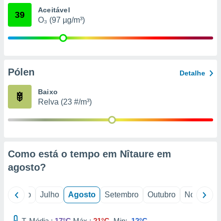
conteúdos.
Aceitável
39
O₃ (97 µg/m³)
ção
ão através
de
,
Pólen
 e
Detalhe
dos,
Baixo
publicidade
Relva (23 #/m³)
s, estudos
a e
mento de
Como está o tempo em Nîtaure em
ossos 1199
eiros
agosto
?
o
Junho
Julho
Agosto
Setembro
Outubro
Novembro
T. Média :
17°C
Máx.:
21°C
Min:
12°C